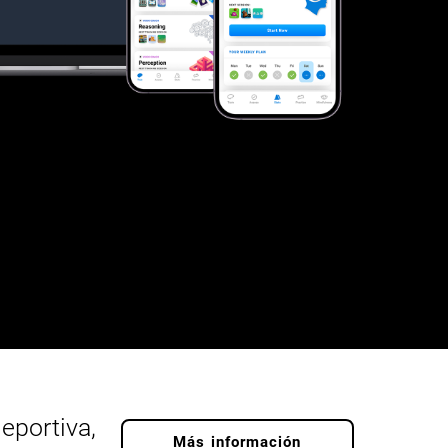
eportiva,
Más información