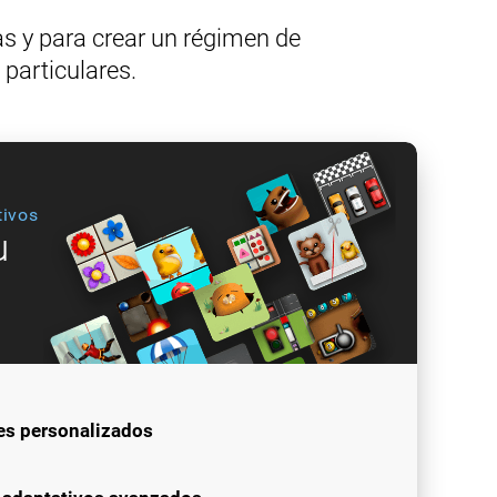
as y para crear un régimen de
particulares.
tivos
u
es personalizados