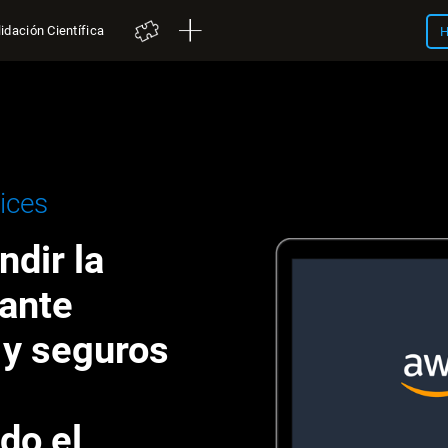
idación Científica
H
ices
dir la
iante
 y seguros
do el