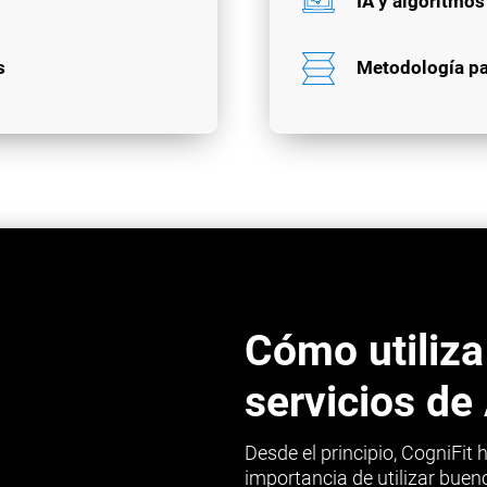
IA y algoritmo
s
Metodología p
Cómo utiliza
servicios d
Desde el principio, CogniFit
importancia de utilizar bue