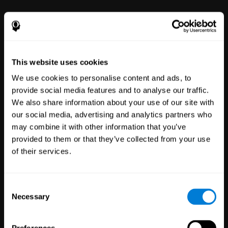
Empleados
51
Empresas
298
Empleados
This website uses cookies
Nuestra plataforma de bienestar
We use cookies to personalise content and ads, to
mental en línea brinda a todos el
provide social media features and to analyse our traffic.
poder de mejorar con
herramientas fáciles de usar
We also share information about your use of our site with
para el bienestar y el
our social media, advertising and analytics partners who
rendimiento.
may combine it with other information that you’ve
provided to them or that they’ve collected from your use
of their services.
Consent
Necessary
Selection
Ensayos