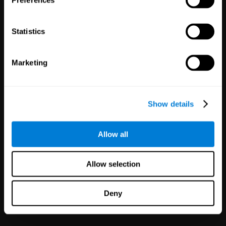
Preferences
Clínicos
1,135
Ensayos Clínicos
Statistics
30,501
Participantes
Reducir el riesgo en ensayos
clínicos con resultados más
Marketing
fiables.
Show details
Allow all
Allow selection
Soluciones en
Marca Blanca
Deny
126
Socios
1,120,823
Usuarios
¡Mejora tu oferta y la