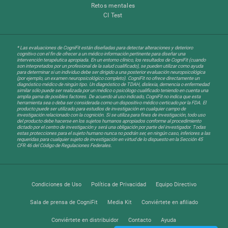
Retos mentales
CI Test
* Las evaluaciones de CogniFit están diseñadas para detectar alteraciones y deterioro
cognitivo con el fin de ofrecer a un médico información pertinente para diseñar una
intervención terapéutica apropiada. En un entorno clínico, los resultados de CogniFit (cuando
son interpretados por un profesional de la salud cualificado), se pueden utilizar como ayuda
para determinar si un individuo debe ser dirigido a una posterior evaluación neuropsicológica
(por ejemplo, un examen neuropsicológico completo). CogniFit no ofrece directamente un
diagnóstico médico de ningún tipo. Un diagnóstico de TDAH, dislexia, demencia o enfermedad
similar sólo puede ser realizada por un médico o psicólogo cualificado teniendo en cuenta una
amplia gama de posibles factores. De acuerdo al uso indicado, CogniFit no indica que esta
herramienta sea o deba ser considerada como un dispositivo médico certicado por la FDA. El
producto puede ser utilizado para estudios de investigación en cualquier campo de
investigación relacionado con la cognición. Si se utiliza para fines de investigación, todo uso
del producto debe hacerse en los sujetos humanos apropiados conforme al procedimiento
dictado por el centro de investigación y será una obligación por parte del investigador. Todas
estas protecciones para el sujeto humano nunca no podrán ser, en ningún caso, inferiores a las
requeridas para cualquier sujeto de investigación en virtud de lo dispuesto en la Sección 45
CFR 46 del Código de Regulaciones Federales.
Condiciones de Uso
Política de Privacidad
Equipo Directivo
Sala de prensa de CogniFit
Media Kit
Conviértete en afiliado
Conviértete en distribuidor
Contacto
Ayuda