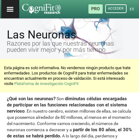
PRO
ACCEDER
ESP
Las Neuronas
Razones por las que nuestras neuronas
pueden vivir mejor y por más tiempo
Esta página es solo informativa. No vendemos ningún producto que trate
enfermedades. Los productos de CogniFit para tratar enfermedades se
encuentran actualmente en proceso de validación. Si está interesado
visite
Plataforma de investigación CogniFit
¿Qué son las neuronas?
diminutas células encargadas
Son
de participar en las funciones relacionadas con el sistema
nervioso
. En nuestro cerebro, existen millones de ellas, se calcula
que poseemos alrededor de 80 millones, al menos en el momento
del nacimiento. Conforme vamos creciendo, el números de
partir de los 80 años, el 30%
neuronas comienza a decrecer y a
de estas se habrá perdido.
A lo largo del día, perdemos y