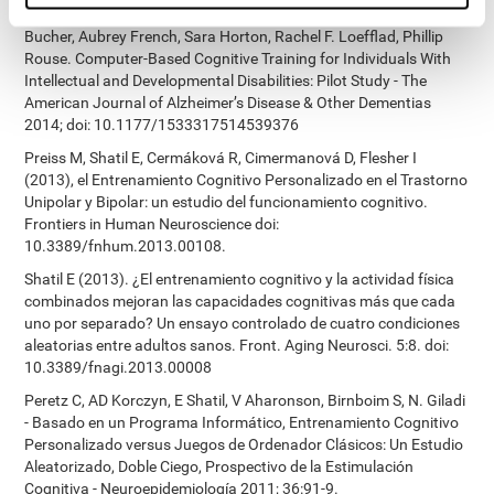
James Siberski, Evelyn Shatil, Carol Siberski, Margie Eckroth-
Bucher, Aubrey French, Sara Horton, Rachel F. Loefflad, Phillip
Rouse. Computer-Based Cognitive Training for Individuals With
Intellectual and Developmental Disabilities: Pilot Study - The
American Journal of Alzheimer’s Disease & Other Dementias
2014; doi: 10.1177/1533317514539376
Preiss M, Shatil E, Cermáková R, Cimermanová D, Flesher I
(2013), el Entrenamiento Cognitivo Personalizado en el Trastorno
Unipolar y Bipolar: un estudio del funcionamiento cognitivo.
Frontiers in Human Neuroscience doi:
10.3389/fnhum.2013.00108.
Shatil E (2013). ¿El entrenamiento cognitivo y la actividad física
combinados mejoran las capacidades cognitivas más que cada
uno por separado? Un ensayo controlado de cuatro condiciones
aleatorias entre adultos sanos. Front. Aging Neurosci. 5:8. doi:
10.3389/fnagi.2013.00008
Peretz C, AD Korczyn, E Shatil, V Aharonson, Birnboim S, N. Giladi
- Basado en un Programa Informático, Entrenamiento Cognitivo
Personalizado versus Juegos de Ordenador Clásicos: Un Estudio
Aleatorizado, Doble Ciego, Prospectivo de la Estimulación
Cognitiva - Neuroepidemiología 2011; 36:91-9.