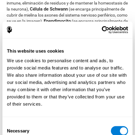
inmune, eliminación de residuos y de mantener la homeostasis de
Célula de Schwann
la neurona),
(se encarga principalmente de
cubrir de mielina los axones del sistema nervioso periférico, como
Ependimocito
se ve en la imagen),
(se encarga principalmente de
cubrir los ventrículos cerebrales y la parte de la médula espinal).
5. Mielina
La mielina es un material compuesto de proteínas y lípidos. Se
This website uses cookies
encuentra formando vainas alrededor de los axones neuronales,
lo que permite protegerlos, aislarlos y hacer hasta 100 veces más
We use cookies to personalise content and ads, to
eficiente la transmisión del potencial de acción. En el sistema
provide social media features and to analyse our traffic.
nervioso central, la mielina es producida por los oligodendrocitos,
We also share information about your use of our site with
mientras que en el sistema nervioso periférico, es producida por
las células de Schwann.
our social media, advertising and analytics partners who
may combine it with other information that you’ve
6. Terminal de los axones
provided to them or that they’ve collected from your use
El terminal de los axones o botones sinápticos se encuentran al
of their services.
final del axón de la neurona, dividido en terminales cuya función
será la unión con otras neuronas y así poder formar la sinapsis.
En los botones terminales es donde se almacenan los
neurotransmisores, en pequeños almacenamientos llamados
Consent
vesículas. La transmisión de estas vesículas desde los botones
Necessary
Selection