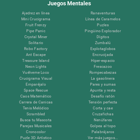
Juegos Mentales
Ajedrez en línea
Ranaventuras
Mini Crucigrama
Línea de Caramelos
Fruit Frenzy
Puzles
Pipe Panic
Pingüino Explorador
Crystal Miner
Dígitos
Solitario
Zumbalú
Robo Factory
Explotaglobos
Ant Escape
Encrucijada
Treasure Island
Hiper-espacio
Neon Lights
Frescazoo
Vuélveme Loco
Rompecabezas
Crucigrama Visual
La gasolinera
Emparéjalo
Pares y sumas
Space Rescue
Apunta y resta
Caos Matemático
Desafío ratón
Carrera de Canicas
Tensión perfecta
Tenis Melódico
Corta y cae
Scrambled
Cruzafichas
Busca tu Mascota
Nenúfares
Parejas Musicales
Golpea al topo
Cronocolor
Palabrájaros
Puzle 3D Artístico
Ver más juegos...