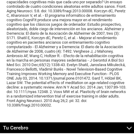
capacidades cognitivas más que cada uno por separado? Un ensayo
controlado de cuatro condiciones aleatorias entre adultos sanos. Front.
Aging Neurosci. 5:8. doi: 10.3389/fnagi.2013.00008. Korczyn dC, Peretz
C, Aharonson V, et al. - El programa informático de entrenamiento
cognitivo CogniFit produce una mejora mayor en el rendimiento
cognitivo que los clásicos juegos de ordenador: Estudio prospectivo,
aleatorizado, doble ciego de intervención en los ancianos. Alzheimer y
Demencia: El diario de la Asociación de Alzheimer de 2007, tres (3):
S171. Shatil E, Korczyn dC, Peretz C, et al. - Mejorar el rendimiento
cognitivo en pacientes ancianos con entrenamiento cognitivo
computarizado - El Alzheimer y a Demencia: El diario de la Asociación
de Alzheimer de 2008, cuatro (4): T492. Verghese J, J Mahoney,
Ambrosio AF, Wang C, Holtzer R. - Efecto de la rehabilitación cognitiva
en la marcha en personas mayores sedentarias - J Gerontol A Biol Sci
Med Sci. 2010 Dec;65(12):1338-43. Evelyn Shatil, Jaroslava Mikulecká,
Francesco Bellotti, Vladimír Burěs - Novel Television-Based Cognitive
Training Improves Working Memory and Executive Function - PLOS
ONE July 03, 2014. 10.1371/journal.pone.0101472. Gard T, Hölzel BK,
Lazar SW. The potential effects of meditation on age-related cognitive
decline: a systematic review. Ann N Y Acad Sci. 2014 Jan; 1307:89-103.
doi: 10.1111/nyas.12348. 2. Voss MW et al. Plasticity of brain networks
in a randomized intervention trial of exercise training in older adults.
Front Aging Neurosci. 2010 Aug 26;2. pii: 32. doi:
10.3389/fnagi.2010.00032.
Tu Cerebro