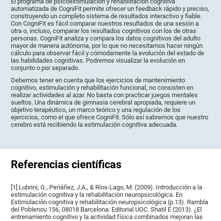
El programa de psicoestimulación y rehabilitación cognitiva
automatizada de CogniFit permite ofrecer un feedback rápido y preciso,
construyendo un completo sistema de resultados interactivo y fiable.
Con CogniFit es fácil comparar nuestros resultados de una sesión a
otra o, incluso, comparar los resultados cognitivos con los de otras
personas. CogniFit analiza y compara los datos cognitivos del adulto
mayor de manera autónoma, por lo que no necesitamos hacer ningún
cálculo para observar fácil y cómodamente la evolución del estado de
las habilidades cognitivas. Podremos visualizar la evolución en
conjunto o por separado.
Debemos tener en cuenta que los ejercicios de mantenimiento
cognitivo, estimulación y rehabilitación funcional, no consisten en
realizar actividades al azar. No basta con practicar juegos mentales
sueltos. Una dinámica de gimnasia cerebral apropiada, requiere un
objetivo terapéutico, un marco teórico y una regulación de los
ejercicios, como el que ofrece CogniFit. Sólo así sabremos que nuestro
cerebro está recibiendo la estimulación cognitiva adecuada.
Referencias científicas
[1] Lubrini, G., Periáñez, J.A., & Ríos-Lago, M. (2009). Introducción a la
estimulación cognitiva y la rehabilitación neuropsicológica. En
Estimulación cognitiva y rehabilitación neuropsicológica (p.13). Rambla
del Poblenou 156, 08018 Barcelona: Editorial UOC. Shatil E (2013). ¿El
entrenamiento cognitivo y la actividad física combinados mejoran las