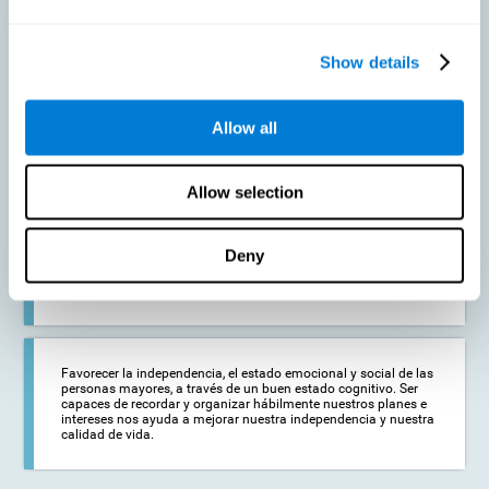
Prevenir en la medida de lo posible un deterioro cognitivo o
Show details
alteraciones cognitivas relacionadas con la edad. Aunque el
deterioro cognitivo no es una consecuencia del envejecimiento,
la disminución de la actividad cognitiva puede favorecer la
aparición de alteraciones en las capacidades cognitivas del
Allow all
adulto mayor.
Allow selection
Fortalecer el estado cognitivo de las personas que estén
comenzando a sufrir alguna patología cognitiva. Las
enfermedades neurodegenerativas, como el Parkinson o el
Deny
Alzheimer, no tienen cura. No obstante, un adecuado
entrenamiento cognitivo puede ser una ayuda importante
contra el deterioro cognitivo derivado de estas enfermedades.
Favorecer la independencia, el estado emocional y social de las
personas mayores, a través de un buen estado cognitivo. Ser
capaces de recordar y organizar hábilmente nuestros planes e
intereses nos ayuda a mejorar nuestra independencia y nuestra
calidad de vida.