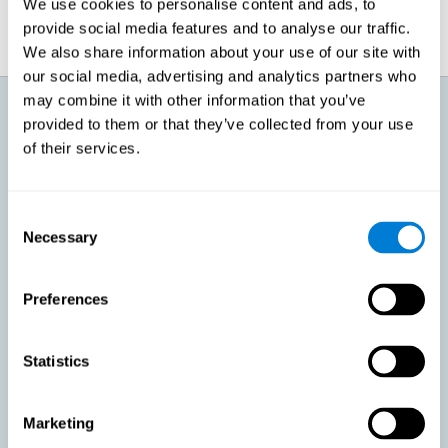
We use cookies to personalise content and ads, to
provide social media features and to analyse our traffic.
We also share information about your use of our site with
our social media, advertising and analytics partners who
may combine it with other information that you’ve
¿Qué voy a conseguir con el
provided to them or that they’ve collected from your use
entrenamiento cognitivo para un
envejecimiento activo?
of their services.
Conforme avanzamos a una edad, podemos sentir cómo nuestro
cuerpo pierde capacidad y hay cosas que dejamos de poder hacer. Esto
Consent
mismo es lo que le ocurre a nuestro cerebro. Es normal que perdamos
Necessary
Selection
agilidad mental, que nos cueste más recuperar información o aprender
cosas nuevas. Estos cambios no significan que tengamos ninguna
patología, sino que ya no tenemos la facilidad de antaño para ciertas
actividades. Con esto en mente, CogniFit ha diseñado un entrenamiento
Preferences
que busca conseguir:
Favorecer un envejecimiento activo en personas sanas,
Statistics
manteniendo las capacidades cognitivas. Mantener la
actividad cognitiva es una de las recomendaciones claves para
promover la salud cerebral, junto a hacer ejercicio físico
adecuado, llevar una dieta variada y saludable, socializar y
Marketing
dormir apropiadamente.