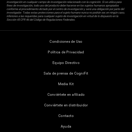
investigación en cualquier campo de investigación relacionado con la cognición. Si se utiliza para
fines de investigación, todo uso del producto debe hacerse en los sujetos humanos apropiados
conforme al procedimiento dictado por el centro de investigación y será una obligación por parte del
investigador. Todas estas protecciones para el sujeto humano nunca no podrán ser, en ningún caso,
inferiores a las requeridas para cualquier sujeto de investigación en virtud de lo dispuesto en la
Sección 45 CFR 46 del Código de Regulaciones Federales.
Condiciones de Uso
Política de Privacidad
Equipo Directivo
Sala de prensa de CogniFit
Media Kit
Conviértete en afiliado
Conviértete en distribuidor
Contacto
Ayuda