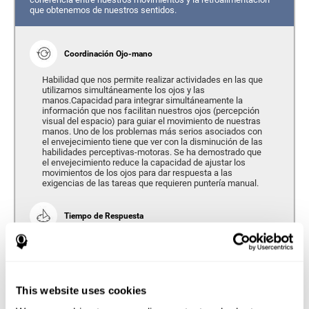
que obtenemos de nuestros sentidos.
Coordinación Ojo-mano
Habilidad que nos permite realizar actividades en las que
utilizamos simultáneamente los ojos y las
manos.Capacidad para integrar simultáneamente la
información que nos facilitan nuestros ojos (percepción
visual del espacio) para guiar el movimiento de nuestras
manos. Uno de los problemas más serios asociados con
el envejecimiento tiene que ver con la disminución de las
habilidades perceptivas-motoras. Se ha demostrado que
el envejecimiento reduce la capacidad de ajustar los
movimientos de los ojos para dar respuesta a las
exigencias de las tareas que requieren puntería manual.
Tiempo de Respuesta
Se refiere a la cantidad de tiempo que transcurre desde el
momento en que nuestro cerebro percibe un estímulo
hasta que damos una respuesta en consecuencia. Según
nos hacemos mayores, el tiempo de respuesta tiende a
empeorar, ya que requerimos una mayor cantidad de
This website uses cookies
tiempo para responder a una misma exigencia.