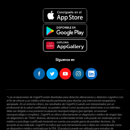
Síguenos en
* Las evaluaciones de CogniFit están diseñadas para detectar alteraciones y deterioro cognitivo con
el fin de ofrecer a un médico información pertinente para diseñar una intervención terapéutica
apropiada. En un entorno clínico, los resultados de CogniFit (cuando son interpretados por un
profesional de la salud cualificado), se pueden utilizar como ayuda para determinar si un individuo
debe ser dirigido a una posterior evaluación neuropsicológica (por ejemplo, un examen
neuropsicológico completo). CogniFit no ofrece directamente un diagnóstico médico de ningún tipo.
Un diagnóstico de TDAH, dislexia, demencia o enfermedad similar sólo puede ser realizada por un
médico o psicólogo cualificado teniendo en cuenta una amplia gama de posibles factores. De
acuerdo al uso indicado, CogniFit no indica que esta herramienta sea o deba ser considerada como
un dispositivo médico certicado por la FDA. El producto puede ser utilizado para estudios de