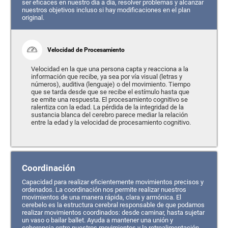
ser eficaces en nuestro día a día, resolver problemas y alcanzar
nuestros objetivos incluso si hay modificaciones en el plan
original.
Velocidad de Procesamiento
Velocidad en la que una persona capta y reacciona a la
información que recibe, ya sea por vía visual (letras y
números), auditiva (lenguaje) o del movimiento. Tiempo
que se tarda desde que se recibe el estímulo hasta que
se emite una respuesta. El procesamiento cognitivo se
ralentiza con la edad. La pérdida de la integridad de la
sustancia blanca del cerebro parece mediar la relación
entre la edad y la velocidad de procesamiento cognitivo.
Coordinación
Capacidad para realizar eficientemente movimientos precisos y
ordenados. La coordinación nos permite realizar nuestros
movimientos de una manera rápida, clara y armónica. El
cerebelo es la estructura cerebral responsable de que podamos
realizar movimientos coordinados: desde caminar, hasta sujetar
un vaso o bailar ballet. Ayuda a mantener una unión y
coherencia entre nuestros movimientos y la retroalimentación