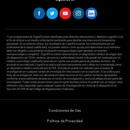
* Las evaluaciones de CogniFit están diseñadas para detectar alteraciones y deterioro cognitivo con
el fin de ofrecer a un médico información pertinente para diseñar una intervención terapéutica
apropiada. En un entorno clínico, los resultados de CogniFit (cuando son interpretados por un
profesional de la salud cualificado), se pueden utilizar como ayuda para determinar si un individuo
debe ser dirigido a una posterior evaluación neuropsicológica (por ejemplo, un examen
neuropsicológico completo). CogniFit no ofrece directamente un diagnóstico médico de ningún tipo.
Un diagnóstico de TDAH, dislexia, demencia o enfermedad similar sólo puede ser realizada por un
médico o psicólogo cualificado teniendo en cuenta una amplia gama de posibles factores. De
acuerdo al uso indicado, CogniFit no indica que esta herramienta sea o deba ser considerada como
un dispositivo médico certicado por la FDA. El producto puede ser utilizado para estudios de
investigación en cualquier campo de investigación relacionado con la cognición. Si se utiliza para
fines de investigación, todo uso del producto debe hacerse en los sujetos humanos apropiados
conforme al procedimiento dictado por el centro de investigación y será una obligación por parte del
investigador. Todas estas protecciones para el sujeto humano nunca no podrán ser, en ningún caso,
inferiores a las requeridas para cualquier sujeto de investigación en virtud de lo dispuesto en la
Sección 45 CFR 46 del Código de Regulaciones Federales.
Condiciones de Uso
Política de Privacidad