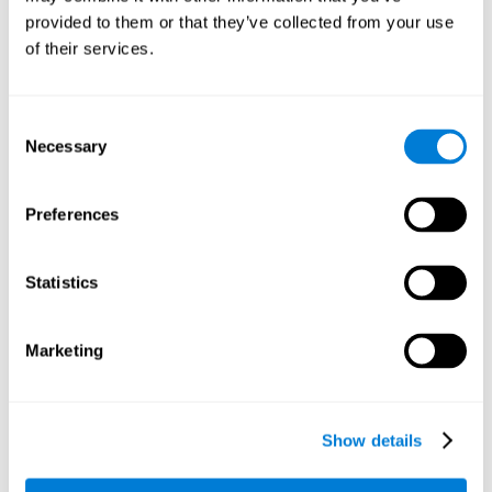
podríamos mejorar nuestro desempeño en actividades de
provided to them or that they’ve collected from your use
nuestro día a día que requieran de esta capacidad cognitiva,
como distinguir las diferentes letras en un texto.
of their services.
Otras capacidades cognitivas
relevantes son:
Consent
Necessary
Selection
Velocidad de procesamiento:
En este juego de entrenamiento
Preferences
cerebral el tiempo es limitado, por lo que deberemos ser
veloces a la hora de emparejar los estímulos. Además, el
panel cambia cada vez que combinamos un grupo de
Statistics
estímulos iguales, por lo que tenemos que procesar
constantemente una gran cantidad de datos cambiantes. Al
realizar este juego de entrenamiento mental es posible
estimular nuestra velocidad de procesamiento. Al
Marketing
estimularla mediante
Cruzafichas
, sería posible reducir el
tiempo que tardamos al dar respuesta a las preguntas o a
otros sucesos inesperados. Hacemos uso de nuestra
velocidad de procesamiento al pensar una respuesta para
Show details
una pregunta inesperada durante una presentación.