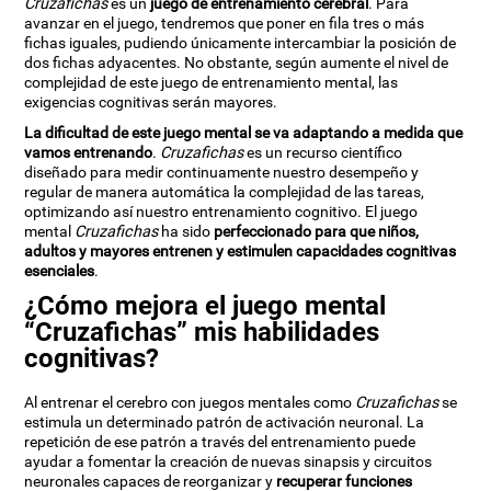
Cruzafichas
es un
juego de entrenamiento cerebral
. Para
avanzar en el juego, tendremos que poner en fila tres o más
fichas iguales, pudiendo únicamente intercambiar la posición de
dos fichas adyacentes. No obstante, según aumente el nivel de
complejidad de este juego de entrenamiento mental, las
exigencias cognitivas serán mayores.
La dificultad de este juego mental se va adaptando a medida que
vamos entrenando
.
Cruzafichas
es un recurso científico
diseñado para medir continuamente nuestro desempeño y
regular de manera automática la complejidad de las tareas,
optimizando así nuestro entrenamiento cognitivo. El juego
mental
Cruzafichas
ha sido
perfeccionado para que niños,
adultos y mayores entrenen y estimulen capacidades cognitivas
esenciales
.
¿Cómo mejora el juego mental
“Cruzafichas” mis habilidades
cognitivas?
Al entrenar el cerebro con juegos mentales como
Cruzafichas
se
estimula un determinado patrón de activación neuronal. La
repetición de ese patrón a través del entrenamiento puede
ayudar a fomentar la creación de nuevas sinapsis y circuitos
neuronales capaces de reorganizar y
recuperar funciones