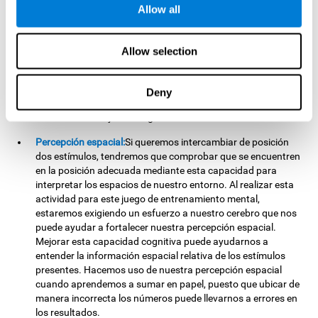
Memoria no verbal:
Recordar la localización de los diferentes
Allow all
grupos de estímulos puede ayudarnos a realizar jugadas
más elaboradas. Esto lo llevamos a cabo mediante nuestra
memoria no verbal. Practicando
Cruzafichas
es posible
Allow selection
favorecer el estado de esta capacidad cognitiva. Al entrenar
nuestra memoria no verbal con este juego, podría
resultarnos más sencillo memorizar información de carácter
Deny
visual. Hacemos uso de esta capacidad cognitiva cuando
estudiamos dibujos o imágenes relevantes.
Percepción espacial:
Si queremos intercambiar de posición
dos estímulos, tendremos que comprobar que se encuentren
en la posición adecuada mediante esta capacidad para
interpretar los espacios de nuestro entorno. Al realizar esta
actividad para este juego de entrenamiento mental,
estaremos exigiendo un esfuerzo a nuestro cerebro que nos
puede ayudar a fortalecer nuestra percepción espacial.
Mejorar esta capacidad cognitiva puede ayudarnos a
entender la información espacial relativa de los estímulos
presentes. Hacemos uso de nuestra percepción espacial
cuando aprendemos a sumar en papel, puesto que ubicar de
manera incorrecta los números puede llevarnos a errores en
los resultados.