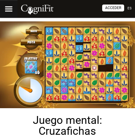
ACCEDER
ES
Juego mental:
Cruzafichas