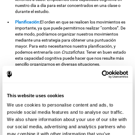
nuestro día a día para estar concentrados en una clase o
durante el estudio.
Planificación:
El orden en que se realicen los movimientos es
importante, ya que puede permitirnos realizar “combos”. De
este modo, podríamos organizar nuestros movimientos
mediante una estrategia para obtener una puntuación
mayor. Para esto necesitamos nuestra planificación, y
podemos entrenarla con
Cruzafichas
. Tener en buen estado
esta capacidad cognitiva puede hacer que nos resulte más
sencillo organizarnos en diversas situaciones.
Frecuentemente hacemos uso de nuestra planificación
cuando organizamos nuestros trabajos escolares o
universitarios: si nos planificamos bien, podemos
terminarlos con mayor facilidad.
This website uses cookies
Percepción visual:
Para unir los estímulos sin cometer
We use cookies to personalise content and ads, to
errores, necesitaremos distinguir correctamente las
diferencias entre ellas. Al estimular nuestra percepción visual
provide social media features and to analyse our traffic.
con este reto mental, es posible potenciar su estado. Una
We also share information about your use of our site with
buena percepción visual nos permite interpretar y distinguir
our social media, advertising and analytics partners who
correctamente los estímulos que nos rodean. Así, también
may combine it with other information that you’ve