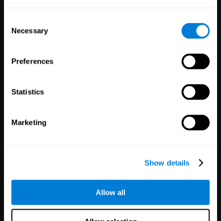
Consent
Necessary
Selection
Preferences
Statistics
Educación
Empleados
Marketing
1,067
Colegios
51
Empresas
19,742
Estudiantes
298
Empleados
Show details
Allow all