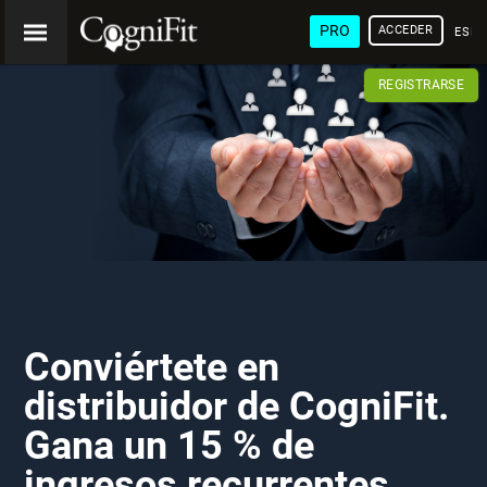
PRO
ACCEDER
ESP
REGISTRARSE
Conviértete en
distribuidor de CogniFit.
Gana un 15 % de
ingresos recurrentes.