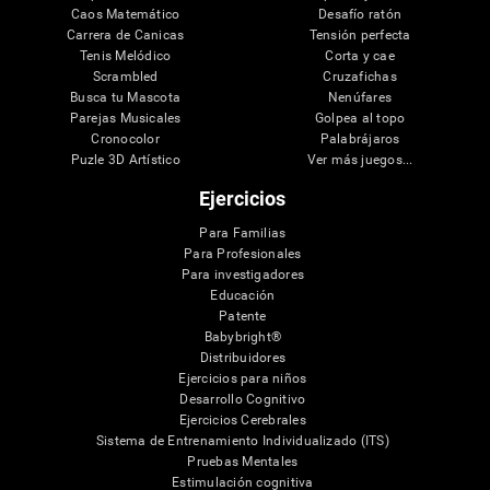
Caos Matemático
Desafío ratón
Carrera de Canicas
Tensión perfecta
Tenis Melódico
Corta y cae
Scrambled
Cruzafichas
Busca tu Mascota
Nenúfares
Parejas Musicales
Golpea al topo
Cronocolor
Palabrájaros
Puzle 3D Artístico
Ver más juegos...
Ejercicios
Para Familias
Para Profesionales
Para investigadores
Educación
Patente
Babybright®
Distribuidores
Ejercicios para niños
Desarrollo Cognitivo
Ejercicios Cerebrales
Sistema de Entrenamiento Individualizado (ITS)
Pruebas Mentales
Estimulación cognitiva