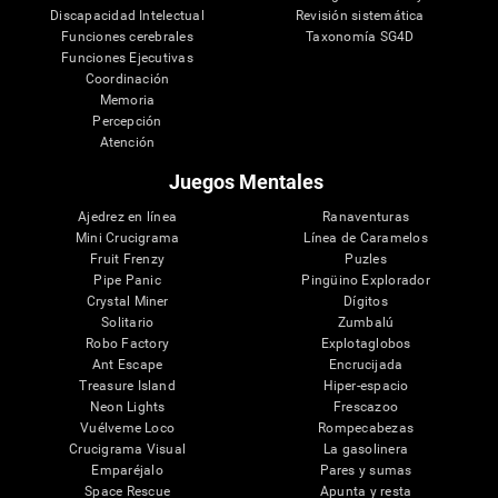
Discapacidad Intelectual
Revisión sistemática
Funciones cerebrales
Taxonomía SG4D
Funciones Ejecutivas
Coordinación
Memoria
Percepción
Atención
Juegos Mentales
Ajedrez en línea
Ranaventuras
Mini Crucigrama
Línea de Caramelos
Fruit Frenzy
Puzles
Pipe Panic
Pingüino Explorador
Crystal Miner
Dígitos
Solitario
Zumbalú
Robo Factory
Explotaglobos
Ant Escape
Encrucijada
Treasure Island
Hiper-espacio
Neon Lights
Frescazoo
Vuélveme Loco
Rompecabezas
Crucigrama Visual
La gasolinera
Emparéjalo
Pares y sumas
Space Rescue
Apunta y resta