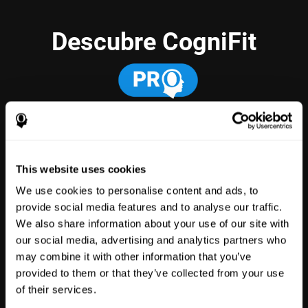
Descubre CogniFit
Ofrece nuestra tecnología de salud
cerebral a tus pacientes, estudiantes,
empleados o clientes
This website uses cookies
We use cookies to personalise content and ads, to
provide social media features and to analyse our traffic.
Salud
Investigación
We also share information about your use of our site with
our social media, advertising and analytics partners who
may combine it with other information that you’ve
3,617
Profesionales De
784
Investigadores
Salud
provided to them or that they’ve collected from your use
72,913
Participantes
102,817
Pacientes
of their services.