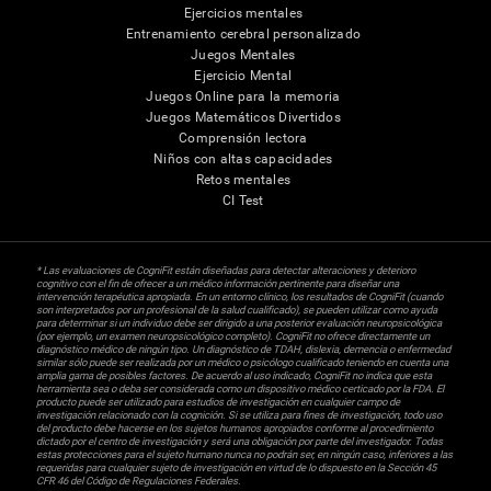
Ejercicios mentales
Entrenamiento cerebral personalizado
Juegos Mentales
Ejercicio Mental
Juegos Online para la memoria
Juegos Matemáticos Divertidos
Comprensión lectora
Niños con altas capacidades
Retos mentales
CI Test
* Las evaluaciones de CogniFit están diseñadas para detectar alteraciones y deterioro
cognitivo con el fin de ofrecer a un médico información pertinente para diseñar una
intervención terapéutica apropiada. En un entorno clínico, los resultados de CogniFit (cuando
son interpretados por un profesional de la salud cualificado), se pueden utilizar como ayuda
para determinar si un individuo debe ser dirigido a una posterior evaluación neuropsicológica
(por ejemplo, un examen neuropsicológico completo). CogniFit no ofrece directamente un
diagnóstico médico de ningún tipo. Un diagnóstico de TDAH, dislexia, demencia o enfermedad
similar sólo puede ser realizada por un médico o psicólogo cualificado teniendo en cuenta una
amplia gama de posibles factores. De acuerdo al uso indicado, CogniFit no indica que esta
herramienta sea o deba ser considerada como un dispositivo médico certicado por la FDA. El
producto puede ser utilizado para estudios de investigación en cualquier campo de
investigación relacionado con la cognición. Si se utiliza para fines de investigación, todo uso
del producto debe hacerse en los sujetos humanos apropiados conforme al procedimiento
dictado por el centro de investigación y será una obligación por parte del investigador. Todas
estas protecciones para el sujeto humano nunca no podrán ser, en ningún caso, inferiores a las
requeridas para cualquier sujeto de investigación en virtud de lo dispuesto en la Sección 45
CFR 46 del Código de Regulaciones Federales.