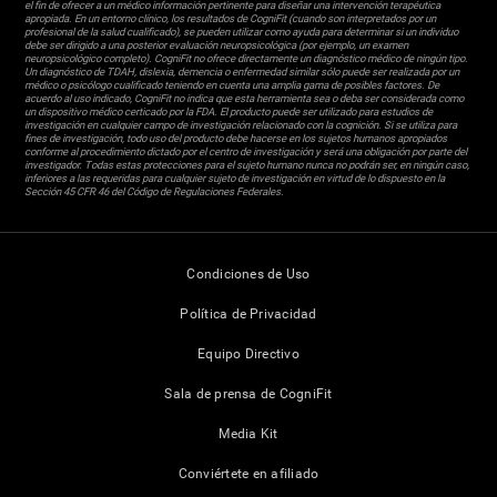
el fin de ofrecer a un médico información pertinente para diseñar una intervención terapéutica
apropiada. En un entorno clínico, los resultados de CogniFit (cuando son interpretados por un
profesional de la salud cualificado), se pueden utilizar como ayuda para determinar si un individuo
debe ser dirigido a una posterior evaluación neuropsicológica (por ejemplo, un examen
neuropsicológico completo). CogniFit no ofrece directamente un diagnóstico médico de ningún tipo.
Un diagnóstico de TDAH, dislexia, demencia o enfermedad similar sólo puede ser realizada por un
médico o psicólogo cualificado teniendo en cuenta una amplia gama de posibles factores. De
acuerdo al uso indicado, CogniFit no indica que esta herramienta sea o deba ser considerada como
un dispositivo médico certicado por la FDA. El producto puede ser utilizado para estudios de
investigación en cualquier campo de investigación relacionado con la cognición. Si se utiliza para
fines de investigación, todo uso del producto debe hacerse en los sujetos humanos apropiados
conforme al procedimiento dictado por el centro de investigación y será una obligación por parte del
investigador. Todas estas protecciones para el sujeto humano nunca no podrán ser, en ningún caso,
inferiores a las requeridas para cualquier sujeto de investigación en virtud de lo dispuesto en la
Sección 45 CFR 46 del Código de Regulaciones Federales.
Condiciones de Uso
Política de Privacidad
Equipo Directivo
Sala de prensa de CogniFit
Media Kit
Conviértete en afiliado