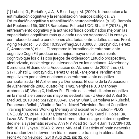
[1] Lubrini, G., Periáñez, J.A., & Ríos-Lago, M. (2009). Introducción a la
estimulación cognitiva y la rehabilitación neuropsicológica. En
Estimulación cognitiva y rehabilitación neuropsicológica (p.13). Rambla
del Poblenou 156, 08018 Barcelona: Editorial UOC. Shatil E (2013). ¿El
entrenamiento cognitivo y la actividad física combinados mejoran las
capacidades cognitivas más que cada uno por separado? Un ensayo
controlado de cuatro condiciones aleatorias entre adultos sanos. Front.
Aging Neurosci. 5:8. doi: 10.3389/fnagi.2013.00008. Korczyn dC, Peretz
C, Aharonson V, et al. - El programa informático de entrenamiento
cognitivo CogniFit produce una mejora mayor en el rendimiento
cognitivo que los clásicos juegos de ordenador: Estudio prospectivo,
aleatorizado, doble ciego de intervención en los ancianos. Alzheimer y
Demencia: El diario de la Asociación de Alzheimer de 2007, tres (3):
S171. Shatil E, Korczyn dC, Peretz C, et al. - Mejorar el rendimiento
cognitivo en pacientes ancianos con entrenamiento cognitivo
computarizado - El Alzheimer y a Demencia: El diario de la Asociación
de Alzheimer de 2008, cuatro (4): T492. Verghese J, J Mahoney,
Ambrosio AF, Wang C, Holtzer R. - Efecto de la rehabilitación cognitiva
en la marcha en personas mayores sedentarias - J Gerontol A Biol Sci
Med Sci. 2010 Dec;65(12):1338-43. Evelyn Shatil, Jaroslava Mikulecká,
Francesco Bellotti, Vladimír Burěs - Novel Television-Based Cognitive
Training Improves Working Memory and Executive Function - PLOS
ONE July 03, 2014. 10.1371/journal.pone.0101472. Gard T, Hölzel BK,
Lazar SW. The potential effects of meditation on age-related cognitive
decline: a systematic review. Ann N Y Acad Sci. 2014 Jan; 1307:89-103.
doi: 10.1111/nyas.12348. 2. Voss MW et al. Plasticity of brain networks
in a randomized intervention trial of exercise training in older adults.
Front Aging Neurosci. 2010 Aug 26;2. pii: 32. doi: