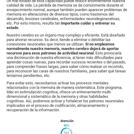
Un mal estado de esta capacidad puede reducir enormemente nuestra
calidad de vida. La pérdida de memoria se da comúnmente durante el
envejecimiento normal, aunque también pueden aparecer problemas de
memoria en alteraciones de diversos tipos, como trastornos del
desarrollo, lesiones cerebrales, enfermedades neurodegenerativas,
etc. Por esto mismo, resulta tan
importante cuidar y entrenar su
estado
.
Nuestro cerebro es un órgano muy complejo y eficiente. Está diseñado
para ahorrar recursos. Es decir, tiende a eliminar o debilitar las
conexiones neuronales que menos se utilizan.
Si no empleamos
normalmente nuestra memoria, nuestro cerebro dejará de aportar
recursos para esos patrones de actividad neuronal
. Esto provocaría
una disminución de nuestra eficiencia, al tener más dificultades para
aprender cosas nuevas, para recordar sucesos recientes o del pasado,
para comprender frases largas, para saber cómo realizar un recorrido,
para reconocer las caras de nuestros familiares, para saber qué tareas
teníamos pendientes, etc.
Para evitar esto, necesitamos activar los procesos mentales
relacionados con la memoria de manera sistemática. Este programa,
líder en estimulación cognitiva, ofrece un entrenamiento multi-
dimensional y sistemático de la memoria y otras habilidades
cognitivas. Así, podremos activar y fortalecer los patrones neuronales
implicados en el proceso de codificación, almacenamiento y
recuperación de la información.
Atención