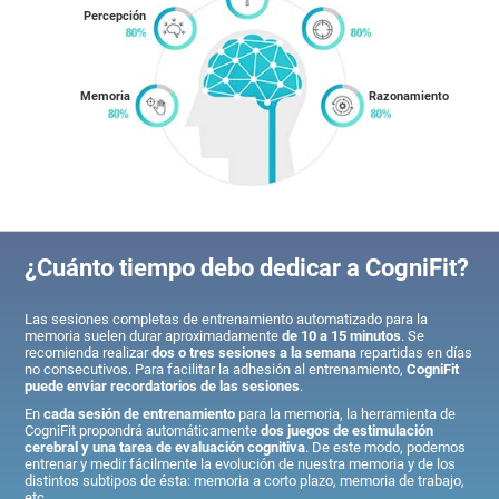
Percepción
Memoria
Razonamiento
¿Cuánto tiempo debo dedicar a CogniFit?
Las sesiones completas de entrenamiento automatizado para la
memoria suelen durar aproximadamente
de 10 a 15 minutos
. Se
recomienda realizar
dos o tres sesiones a la semana
repartidas en días
no consecutivos. Para facilitar la adhesión al entrenamiento,
CogniFit
puede enviar recordatorios de las sesiones
.
En
cada sesión de entrenamiento
para la memoria, la herramienta de
CogniFit propondrá automáticamente
dos juegos de estimulación
cerebral y una tarea de evaluación cognitiva
. De este modo, podemos
entrenar y medir fácilmente la evolución de nuestra memoria y de los
distintos subtipos de ésta: memoria a corto plazo, memoria de trabajo,
etc.