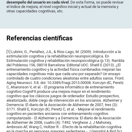
desempeño del usuario en cada nivel
. De esta forma, se puede revisar
el índice de mejora, el nivel cognitivo inicial y actual de la memoria y
otras capacidades cognitivas, etc.
Referencias científicas
[1] Lubrini, G., Periáñez, J.A., & Ríos-Lago, M. (2009). Introducción a la
estimulación cognitiva y la rehabilitación neuropsicológica. En
Estimulación cognitiva y rehabilitación neuropsicológica (p.13). Rambla
del Poblenou 156, 08018 Barcelona: Editorial UOC. Shatil E (2013). ¿El
entrenamiento cognitivo y la actividad física combinados mejoran las
capacidades cognitivas más que cada uno por separado? Un ensayo
controlado de cuatro condiciones aleatorias entre adultos sanos. Front.
Aging Neurosci. 5:8. doi: 10.3389/fnagi.2013.00008. Korczyn dC, Peretz
C, Aharonson V, et al. - El programa informático de entrenamiento
cognitivo CogniFit produce una mejora mayor en el rendimiento
cognitivo que los clásicos juegos de ordenador: Estudio prospectivo,
aleatorizado, doble ciego de intervención en los ancianos. Alzheimer y
Demencia: El diario de la Asociación de Alzheimer de 2007, tres (3):
S171. Shatil E, Korczyn dC, Peretz C, et al. - Mejorar el rendimiento
cognitivo en pacientes ancianos con entrenamiento cognitivo
computarizado - El Alzheimer y a Demencia: El diario de la Asociación
de Alzheimer de 2008, cuatro (4): T492. Verghese J, J Mahoney,
Ambrosio AF, Wang C, Holtzer R. - Efecto de la rehabilitación cognitiva
en la marcha en personas mayores sedentarias - J Gerontol A Biol Sci