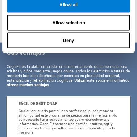
Allow all
Proyección gráfica orientativa de las redes neuronales después de
3
semanas.
Allow selection
Deny
Sus ventajas
CogniFit es la plataforma líder en el entrenamiento de la memoria para
adultos y niños mediante juegos online. Todos los ejercicios y tareas de
memoria han sido diseñados por expertos en plasticidad cerebral,
estimulación y rehabilitación cognitiva. Utilizar este soporte informático
ofrece muchas ventajas
:
FÁCIL DE GESTIONAR
Cualquier usuario particular o profesional puede manejar
sin dificultad este programa de juegos para la memoria. No
es necesario tener conocimientos sobre neurociencia, o
informática. CogniFit permite una gestión intuitiva, ágil y
eficaz de las tareas y resultados del entrenamiento para la
memoria.