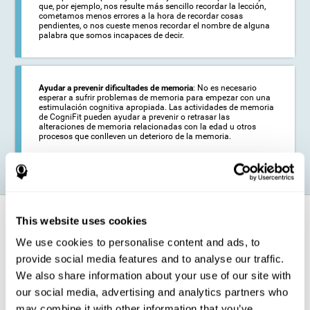
que, por ejemplo, nos resulte más sencillo recordar la lección,
cometamos menos errores a la hora de recordar cosas
pendientes, o nos cueste menos recordar el nombre de alguna
palabra que somos incapaces de decir.
Ayudar a prevenir dificultades de memoria
: No es necesario
esperar a sufrir problemas de memoria para empezar con una
estimulación cognitiva apropiada. Las actividades de memoria
de CogniFit pueden ayudar a prevenir o retrasar las
alteraciones de memoria relacionadas con la edad u otros
procesos que conlleven un deterioro de la memoria.
¿Cómo fortalece la función cognitiva?
This website uses cookies
We use cookies to personalise content and ads, to
Los juegos para entrenar la memoria para adultos y niños de CogniFit
provide social media features and to analyse our traffic.
permiten, mediante la plasticidad cerebral, activar y fortalecer la
capacidad del cerebro para almacenar y recordar información.
We also share information about your use of our site with
Al entrenar el cerebro con estos juegos de memoria para adultos y
our social media, advertising and analytics partners who
niños líderes en el campo de la intervención cognitiva, se estimulan
may combine it with other information that you’ve
determinados patrones de activación neuronal. La repetición de estos