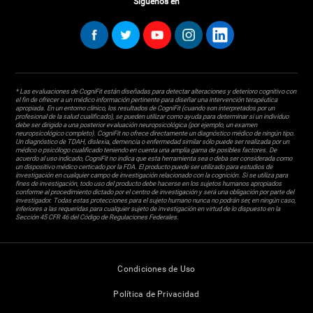
Síguenos en
* Las evaluaciones de CogniFit están diseñadas para detectar alteraciones y deterioro cognitivo con
el fin de ofrecer a un médico información pertinente para diseñar una intervención terapéutica
apropiada. En un entorno clínico, los resultados de CogniFit (cuando son interpretados por un
profesional de la salud cualificado), se pueden utilizar como ayuda para determinar si un individuo
debe ser dirigido a una posterior evaluación neuropsicológica (por ejemplo, un examen
neuropsicológico completo). CogniFit no ofrece directamente un diagnóstico médico de ningún tipo.
Un diagnóstico de TDAH, dislexia, demencia o enfermedad similar sólo puede ser realizada por un
médico o psicólogo cualificado teniendo en cuenta una amplia gama de posibles factores. De
acuerdo al uso indicado, CogniFit no indica que esta herramienta sea o deba ser considerada como
un dispositivo médico certicado por la FDA. El producto puede ser utilizado para estudios de
investigación en cualquier campo de investigación relacionado con la cognición. Si se utiliza para
fines de investigación, todo uso del producto debe hacerse en los sujetos humanos apropiados
conforme al procedimiento dictado por el centro de investigación y será una obligación por parte del
investigador. Todas estas protecciones para el sujeto humano nunca no podrán ser, en ningún caso,
inferiores a las requeridas para cualquier sujeto de investigación en virtud de lo dispuesto en la
Sección 45 CFR 46 del Código de Regulaciones Federales.
Condiciones de Uso
Política de Privacidad