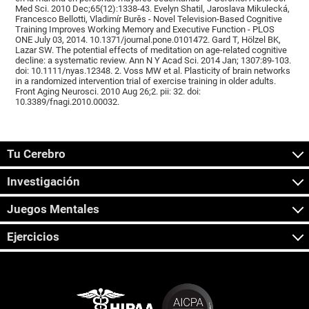
Med Sci. 2010 Dec;65(12):1338-43. Evelyn Shatil, Jaroslava Mikulecká,
Francesco Bellotti, Vladimír Burěs - Novel Television-Based Cognitive
Training Improves Working Memory and Executive Function - PLOS
ONE July 03, 2014. 10.1371/journal.pone.0101472. Gard T, Hölzel BK,
Lazar SW. The potential effects of meditation on age-related cognitive
decline: a systematic review. Ann N Y Acad Sci. 2014 Jan; 1307:89-103.
doi: 10.1111/nyas.12348. 2. Voss MW et al. Plasticity of brain networks
in a randomized intervention trial of exercise training in older adults.
Front Aging Neurosci. 2010 Aug 26;2. pii: 32. doi:
10.3389/fnagi.2010.00032.
Tu Cerebro
Investigación
Juegos Mentales
Ejercicios