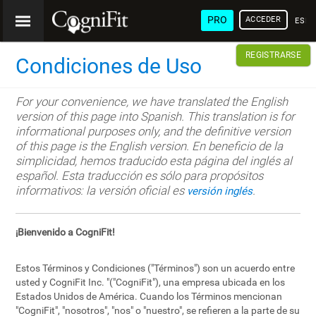
PRO
ACCEDER
ESP
REGISTRARSE
Condiciones de Uso
For your convenience, we have translated the English
version of this page into Spanish. This translation is for
informational purposes only, and the definitive version
of this page is the English version. En beneficio de la
simplicidad, hemos traducido esta página del inglés al
español. Esta traducción es sólo para propósitos
informativos: la versión oficial es
.
versión inglés
¡Bienvenido a CogniFit!
Estos Términos y Condiciones ("Términos") son un acuerdo entre
usted y CogniFit Inc. "("CogniFit"), una empresa ubicada en los
Estados Unidos de América. Cuando los Términos mencionan
"CogniFit", "nosotros", "nos" o "nuestro", se refieren a la parte de su