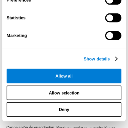
Preferences
servicios de suscripción que se renuevan automáticamente,
como nuestros programas de entrenamiento cerebral digital
("Suscripciones"). Por favor, consulte la página del producto para
Statistics
obtener más información sobre sus servicios de pago
específicos. Podemos hacer cambios, suspender o interrumpir
los Servicios Pagados en cualquier momento y por cualquier
Marketing
motivo, y tenemos la discreción exclusiva de determinar qué
partes del Servicio de CogniFit requieren pago.
12.2 Suscripciones
Show details
Renovación automática de suscripciones
. El plazo de suscripción
puede variar, por ejemplo, con plazos de renovación automática
Allow all
mensual o anual (un "Plazo de suscripción"), tal y como se
describe en el curso de su transacción. Su Suscripción se
renovará automáticamente por Términos de Suscripción
Allow selection
adicionales siempre y cuando su Suscripción continúe, hasta que
usted la cancele o suspendamos o dejemos de proporcionar la
Suscripción de acuerdo con nuestros Términos de Servicios. A
Deny
menos que le indiquemos lo contrario, se le cobrará antes o al
comienzo de cada período de renovación.
Cancelación de suscripción
. Puede cancelar su suscripción en