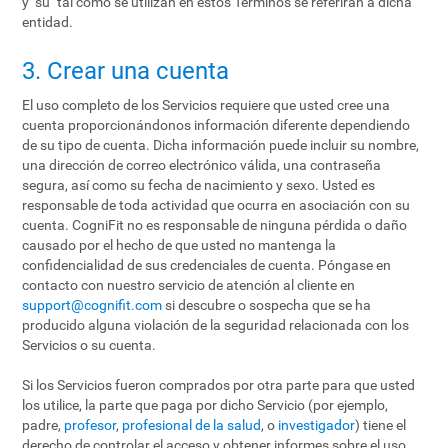
y "su" tal como se utilizan en estos Términos se referirán a dicha
entidad.
3. Crear una cuenta
El uso completo de los Servicios requiere que usted cree una
cuenta proporcionándonos información diferente dependiendo
de su tipo de cuenta. Dicha información puede incluir su nombre,
una dirección de correo electrónico válida, una contraseña
segura, así como su fecha de nacimiento y sexo. Usted es
responsable de toda actividad que ocurra en asociación con su
cuenta. CogniFit no es responsable de ninguna pérdida o daño
causado por el hecho de que usted no mantenga la
confidencialidad de sus credenciales de cuenta. Póngase en
contacto con nuestro servicio de atención al cliente en
support@cognifit.com
si descubre o sospecha que se ha
producido alguna violación de la seguridad relacionada con los
Servicios o su cuenta.
Si los Servicios fueron comprados por otra parte para que usted
los utilice, la parte que paga por dicho Servicio (por ejemplo,
padre,
profesor
,
profesional de la salud
, o
investigador
) tiene el
derecho de controlar el acceso y obtener informes sobre el uso