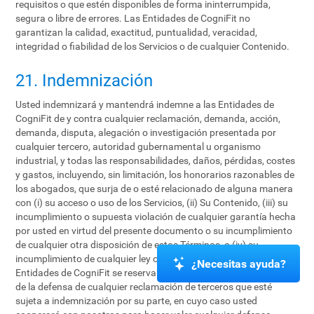
requisitos o que estén disponibles de forma ininterrumpida,
segura o libre de errores. Las Entidades de CogniFit no
garantizan la calidad, exactitud, puntualidad, veracidad,
integridad o fiabilidad de los Servicios o de cualquier Contenido.
21. Indemnización
Usted indemnizará y mantendrá indemne a las Entidades de
CogniFit de y contra cualquier reclamación, demanda, acción,
demanda, disputa, alegación o investigación presentada por
cualquier tercero, autoridad gubernamental u organismo
industrial, y todas las responsabilidades, daños, pérdidas, costes
y gastos, incluyendo, sin limitación, los honorarios razonables de
los abogados, que surja de o esté relacionado de alguna manera
con (i) su acceso o uso de los Servicios, (ii) Su Contenido, (iii) su
incumplimiento o supuesta violación de cualquier garantía hecha
por usted en virtud del presente documento o su incumplimiento
de cualquier otra disposición de estos Términos, o (iv) su
incumplimiento de cualquier ley o los derechos de un tercero. Las
¿Necesitas ayuda?
Entidades de CogniFit se reservan el derecho de asumir el control
de la defensa de cualquier reclamación de terceros que esté
sujeta a indemnización por su parte, en cuyo caso usted