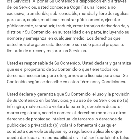
los Servicios. Al poner Su Contenido a disposición en o a través
de los Servicios, usted concede a CogniFit una licencia no
exclusiva, transferible, sublicenciable, mundial y libre de regalías
para usar, copiar, modificar, mostrar públicamente, ejecutar
públicamente, reproducir, traducir, crear trabajos derivados de, y
distribuir Su Contenido, en su totalidad o en parte, incluyendo su
nombre y semejanza, en cualquier medio. Los derechos que
usted nos otorga en esta Sección 5 son sólo para el propósito
limitado de ofrecer y mejorar los Servicios.
Usted es responsable de Su Contenido. Usted declara y garantiza
que es el propietario de Su Contenido o que tiene todos los
derechos necesarios para otorgarnos una licencia para usar Su
Contenido según se describe en estos Términos y Condiciones.
Usted declara y garantiza que Su Contenido, el uso y la provisión
de Su Contenido en los Servicios, y su uso de los Servicios no (a)
infringirá, malversará o violará la patente, derechos de autor,
marca registrada, secreto comercial, derechos morales u otros
derechos de propiedad intelectual de terceros, o derechos de
publicidad o privacidad; (b) violará o fomentará cualquier
conducta que viole cualquier ley o regulación aplicable o que
pueda dar lugar a responsabilidad civil; (c) ser fraudulento, falso,