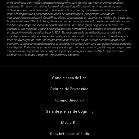
el fin de ofrecer a un médico información pertinente para diseñar una intervención terapéutica
apropiada. En un entorno clínico, los resultados de CogniFit (cuando son interpretados por un
profesional de la salud cualificado), se pueden utilizar como ayuda para determinar si un individuo
debe ser dirigido a una posterior evaluación neuropsicológica (por ejemplo, un examen
neuropsicológico completo). CogniFit no ofrece directamente un diagnóstico médico de ningún tipo.
Un diagnóstico de TDAH, dislexia, demencia o enfermedad similar sólo puede ser realizada por un
médico o psicólogo cualificado teniendo en cuenta una amplia gama de posibles factores. De
acuerdo al uso indicado, CogniFit no indica que esta herramienta sea o deba ser considerada como
un dispositivo médico certicado por la FDA. El producto puede ser utilizado para estudios de
investigación en cualquier campo de investigación relacionado con la cognición. Si se utiliza para
fines de investigación, todo uso del producto debe hacerse en los sujetos humanos apropiados
conforme al procedimiento dictado por el centro de investigación y será una obligación por parte del
investigador. Todas estas protecciones para el sujeto humano nunca no podrán ser, en ningún caso,
inferiores a las requeridas para cualquier sujeto de investigación en virtud de lo dispuesto en la
Sección 45 CFR 46 del Código de Regulaciones Federales.
Condiciones de Uso
Política de Privacidad
Equipo Directivo
Sala de prensa de CogniFit
Media Kit
Conviértete en afiliado