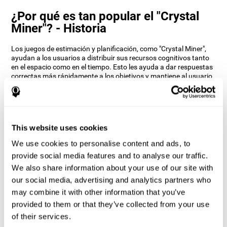
¿Por qué es tan popular el "Crystal
Miner"? - Historia
Los juegos de estimación y planificación, como "Crystal Miner",
ayudan a los usuarios a distribuir sus recursos cognitivos tanto
en el espacio como en el tiempo. Esto les ayuda a dar respuestas
correctas más rápidamente a los objetivos y mantiene al usuario
entretenido mientras trabaja sus diferentes habilidades
cognitivas.
¿Cómo mejora el juego mental
“Crystal Miner” mis habilidades
This website uses cookies
cognitivas?
We use cookies to personalise content and ads, to
Jugar a "Crystal Miner" estimula un patrón de activación neural
provide social media features and to analyse our traffic.
específico. Repetir y entrenar de manera consistente este patrón,
We also share information about your use of our site with
puede ayudar a crear nuevas sinapsis, y a que los circuitos
our social media, advertising and analytics partners who
neuronales se reorganicen y recuperen funciones cognitivas
debilitadas o dañadas.
may combine it with other information that you’ve
provided to them or that they’ve collected from your use
El juego del "Crystal Miner" ayuda a ejercitar la estimación, la
planificación y la percepción espacial. Estimular de manera
of their services.
consistente estas habilidades, puede ayudar a crear nuevas