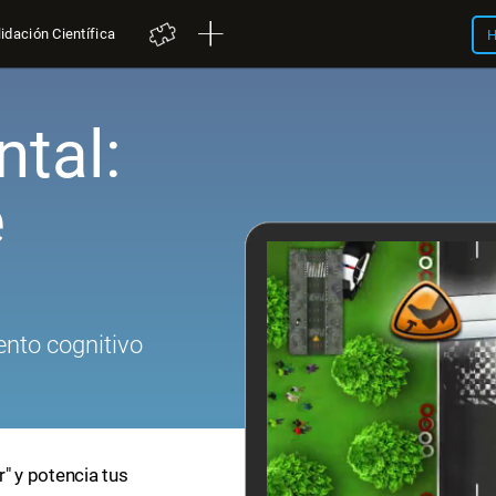
idación Científica
H
tal:
e
nto cognitivo
r" y potencia tus