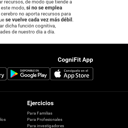
ar recursos, de modo que tiende a
e este modo,
si no se emplea
el cerebro no aporta recursos para
que
se vuelve cada vez más débil
.
r dicha función cognitiva,
ades de nuestro día a día.
CogniFit App
Ejercicios
Para Familias
los
Para Profesionales
Para investigadores