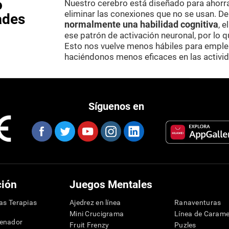
o
Nuestro cerebro está diseñado para ahorr
eliminar las conexiones que no se usan. D
ades
normalmente una habilidad cognitiva
, 
ese patrón de activación neuronal, por lo 
Esto nos vuelve menos hábiles para emplea
haciéndonos menos eficaces en las activid
Síguenos en
ción
Juegos Mentales
las Terapias
Ajedrez en línea
Ranaventuras
Mini Crucigrama
Línea de Carame
denador
Fruit Frenzy
Puzles