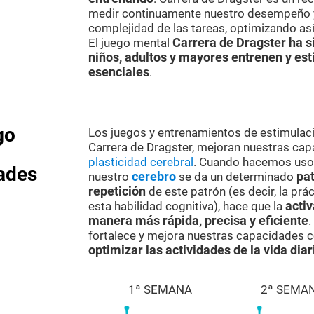
medir continuamente nuestro desempeño y
complejidad de las tareas, optimizando as
El juego mental
Carrera de Dragster ha s
niños, adultos y mayores entrenen y es
esenciales
.
go
Los juegos y entrenamientos de estimulaci
Carrera de Dragster, mejoran nuestras cap
plasticidad cerebral
. Cuando hacemos uso d
dades
nuestro
cerebro
se da un determinado
pat
repetición
de este patrón (es decir, la prá
esta habilidad cognitiva), hace que la
activ
manera más rápida, precisa y eficiente
.
fortalece y mejora nuestras capacidades c
optimizar las actividades de la vida diar
1ª SEMANA
2ª SEMA