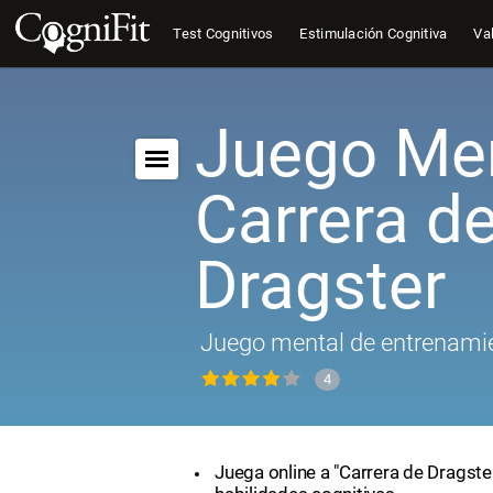
Test Cognitivos
Estimulación Cognitiva
Val
Juego Men
Carrera d
Dragster
Juego mental de entrenamie
4
Juega online a "Carrera de Dragste