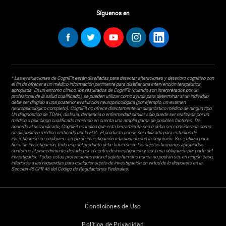
Síguenos en
* Las evaluaciones de CogniFit están diseñadas para detectar alteraciones y deterioro cognitivo con
el fin de ofrecer a un médico información pertinente para diseñar una intervención terapéutica
apropiada. En un entorno clínico, los resultados de CogniFit (cuando son interpretados por un
profesional de la salud cualificado), se pueden utilizar como ayuda para determinar si un individuo
debe ser dirigido a una posterior evaluación neuropsicológica (por ejemplo, un examen
neuropsicológico completo). CogniFit no ofrece directamente un diagnóstico médico de ningún tipo.
Un diagnóstico de TDAH, dislexia, demencia o enfermedad similar sólo puede ser realizada por un
médico o psicólogo cualificado teniendo en cuenta una amplia gama de posibles factores. De
acuerdo al uso indicado, CogniFit no indica que esta herramienta sea o deba ser considerada como
un dispositivo médico certicado por la FDA. El producto puede ser utilizado para estudios de
investigación en cualquier campo de investigación relacionado con la cognición. Si se utiliza para
fines de investigación, todo uso del producto debe hacerse en los sujetos humanos apropiados
conforme al procedimiento dictado por el centro de investigación y será una obligación por parte del
investigador. Todas estas protecciones para el sujeto humano nunca no podrán ser, en ningún caso,
inferiores a las requeridas para cualquier sujeto de investigación en virtud de lo dispuesto en la
Sección 45 CFR 46 del Código de Regulaciones Federales.
Condiciones de Uso
Política de Privacidad