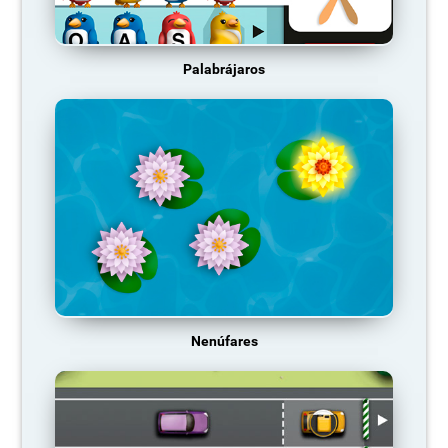
Palabrájaros
Nenúfares