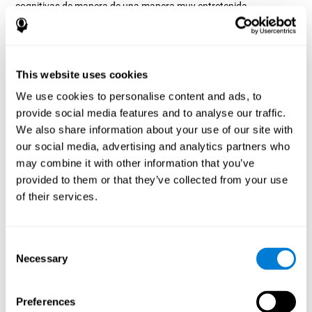
cognitivas de manera de una manera muy entretenida.
¿Cómo mejora el juego mental
“Crucigrama Visual” mis habilidades
cognitivas?
This website uses cookies
Entretenerse con juegos como el Crucigrama Visual de CogniFit
We use cookies to personalise content and ads, to
estimula un patrón de activación neural específico. Repetir y
provide social media features and to analyse our traffic.
entrenar de manera consistente este patrón, puede ayudar a
crear nuevas sinapsis, y a que los circuitos neuronales se
We also share information about your use of our site with
reorganicen y recuperen funciones cognitivas debilitadas o
our social media, advertising and analytics partners who
dañadas.
may combine it with other information that you’ve
El juego del Crucigrama Visual ayuda a ejercitar la memoria de
provided to them or that they’ve collected from your use
trabajo, la denominación y la percepción. Estimular de manera
of their services.
consistente estas habilidades, puede ayudar a crear nuevas
sinapsis, y a que los circuitos neuronales se reorganicen y
mejoren las funciones cognitivas.
Consent
1ª SEMANA
2ª SEMANA
3ª SEMANA
Necessary
Selection
Preferences