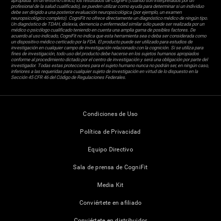
apropiada. En un entorno clínico, los resultados de CogniFit (cuando son interpretados por un
profesional de la salud cualificado), se pueden utilizar como ayuda para determinar si un individuo
debe ser dirigido a una posterior evaluación neuropsicológica (por ejemplo, un examen
neuropsicológico completo). CogniFit no ofrece directamente un diagnóstico médico de ningún tipo.
Un diagnóstico de TDAH, dislexia, demencia o enfermedad similar sólo puede ser realizada por un
médico o psicólogo cualificado teniendo en cuenta una amplia gama de posibles factores. De
acuerdo al uso indicado, CogniFit no indica que esta herramienta sea o deba ser considerada como
un dispositivo médico certicado por la FDA. El producto puede ser utilizado para estudios de
investigación en cualquier campo de investigación relacionado con la cognición. Si se utiliza para
fines de investigación, todo uso del producto debe hacerse en los sujetos humanos apropiados
conforme al procedimiento dictado por el centro de investigación y será una obligación por parte del
investigador. Todas estas protecciones para el sujeto humano nunca no podrán ser, en ningún caso,
inferiores a las requeridas para cualquier sujeto de investigación en virtud de lo dispuesto en la
Sección 45 CFR 46 del Código de Regulaciones Federales.
Condiciones de Uso
Política de Privacidad
Equipo Directivo
Sala de prensa de CogniFit
Media Kit
Conviértete en afiliado
Conviértete en distribuidor