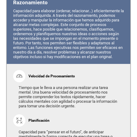
Razonamiento
Capacidad para elaborar (ordenar, relacionar…) eficientemente la
información adquirida. A través del razonamiento, podemos
acceder y manipular la información que hemos adquirido para
alcanzar metas complejas. Este conjunto de procesos
superiores, hace posible que relacionemos, clasifiquemos,
ordenemos y planifiquemos nuestras ideas o acciones según
las necesidades que se impongan en el momento presente o
futuro. Por tanto, nos permiten ser flexibles y adaptarnos al
entorno. Las funciones ejecutivas nos permiten ser eficaces en
nuestro día a día, resolver problemas y alcanzar nuestros
objetivos incluso si hay modificaciones en el plan original.
Velocidad de Procesamiento
Tiempo que le lleva a una persona realizar una tarea
mental. Una buena velocidad de procesamiento nos
permite comprender los textos rápidamente, hacer
cálculos mentales con agilidad o procesar la información
para tomar una decisión urgente.
Planificación
Capacidad para “pensar en el futuro”, de anticipar
mentalmente la forma correcta de ejecutar una tarea o