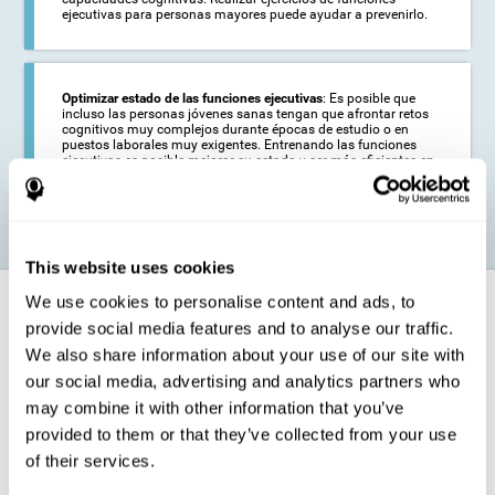
ejecutivas para personas mayores puede ayudar a prevenirlo.
Optimizar estado de las funciones ejecutivas
: Es posible que
incluso las personas jóvenes sanas tengan que afrontar retos
cognitivos muy complejos durante épocas de estudio o en
puestos laborales muy exigentes. Entrenando las funciones
ejecutivas es posible mejorar su estado y ser más eficientes en
estas actividades.
This website uses cookies
We use cookies to personalise content and ads, to
¿Cómo fortalece la función cognitiva?
provide social media features and to analyse our traffic.
We also share information about your use of our site with
El entrenamiento para las funciones ejecutivas de
CogniFit pondrá a
prueba nuestras capacidades cognitivas
a través de sencillas
our social media, advertising and analytics partners who
actividades online. Para completar exitosamente estas tareas,
may combine it with other information that you’ve
tendremos que realizar un
esfuerzo creciente relacionado con
nuestras funciones ejecutivas
.
provided to them or that they’ve collected from your use
Las áreas de nuestro cerebro implicadas en las funciones ejecutivas
of their services.
van a ser estimuladas como consecuencia del programa de
entrenamiento para el razonamiento. Esta estimulación
permite