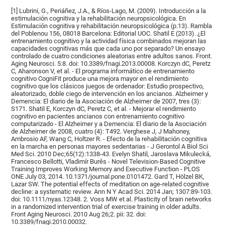
[1] Lubrini, G., Periáñez, J.A., & Ríos-Lago, M. (2009). Introducción a la
estimulación cognitiva y la rehabilitación neuropsicológica. En
Estimulación cognitiva y rehabilitación neuropsicológica (p.13). Rambla
del Poblenou 156, 08018 Barcelona: Editorial UOC. Shatil E (2013). ¿El
entrenamiento cognitivo y la actividad física combinados mejoran las
capacidades cognitivas más que cada uno por separado? Un ensayo
controlado de cuatro condiciones aleatorias entre adultos sanos. Front.
Aging Neurosci. 5:8. doi: 10.3389/fnagi.2013.00008. Korczyn dC, Peretz
C, Aharonson V, et al. - El programa informático de entrenamiento
cognitivo CogniFit produce una mejora mayor en el rendimiento
cognitivo que los clásicos juegos de ordenador: Estudio prospectivo,
aleatorizado, doble ciego de intervención en los ancianos. Alzheimer y
Demencia: El diario de la Asociación de Alzheimer de 2007, tres (3):
S171. Shatil E, Korczyn dC, Peretz C, et al. - Mejorar el rendimiento
cognitivo en pacientes ancianos con entrenamiento cognitivo
computarizado - El Alzheimer y a Demencia: El diario de la Asociación
de Alzheimer de 2008, cuatro (4): T492. Verghese J, J Mahoney,
Ambrosio AF, Wang C, Holtzer R. - Efecto de la rehabilitación cognitiva
en la marcha en personas mayores sedentarias - J Gerontol A Biol Sci
Med Sci. 2010 Dec;65(12):1338-43. Evelyn Shatil, Jaroslava Mikulecká,
Francesco Bellotti, Vladimír Burěs - Novel Television-Based Cognitive
Training Improves Working Memory and Executive Function - PLOS
ONE July 03, 2014. 10.1371/journal.pone.0101472. Gard T, Hölzel BK,
Lazar SW. The potential effects of meditation on age-related cognitive
decline: a systematic review. Ann N Y Acad Sci. 2014 Jan; 1307:89-103.
doi: 10.1111/nyas.12348. 2. Voss MW et al. Plasticity of brain networks
in a randomized intervention trial of exercise training in older adults.
Front Aging Neurosci. 2010 Aug 26;2. pii: 32. doi:
10.3389/fnagi.2010.00032.