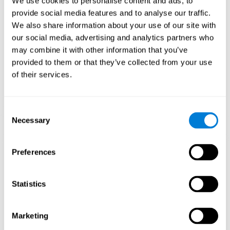
We use cookies to personalise content and ads, to
mejoren las funciones cognitivas. En el juego Space Rescue se
provide social media features and to analyse our traffic.
busca estimular capacidades relacionadas con la estimación y
percepción espacial.
We also share information about your use of our site with
our social media, advertising and analytics partners who
1ª SEMANA
2ª SEMANA
3ª SEMANA
may combine it with other information that you’ve
provided to them or that they’ve collected from your use
of their services.
Consent
Necessary
Selection
Proyección gráfica orientativa de las redes neuronales después
Preferences
de 3 semanas.
¿Qué pasa cuando no entreno mis
Statistics
capacidades cognitivas?
Marketing
Nuestro cerebro está diseñado para ahorrar recursos, de modo
que tiende a eliminar las conexiones que no se usan. De este