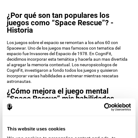
¿Por qué son tan populares los
juegos como “Space Rescue”? -
Historia
Los juegos sobre el espacio se remontan a los años 60 con
Spacewar. Uno de los juegos mas famosos con tematica del
espacio fue Invasores del Espacio de 1978. En CogniFit,
decidimos incorporar esta temática y hacerla aun mas divertida
al agregar la memoria contextual. Los neuropsicologos de
CogniFit, investigaron a fondo todos los juegos y quisieron
incorporar varias habilidades a entrenar mientras rescatas
astronautas.
¿Cómo mejora el juego mental
“Space Rescue” mis habilidades
cognitivas?
Utilizar juegos como Space Rescue de CogniFit estimula un
patrón de activación neural específico. Estimular de manera
This website uses cookies
consistente nuestras habilidades, puede ayudar a crear nuevas
sinapsis, y a que los circuitos neuronales se reorganicen y