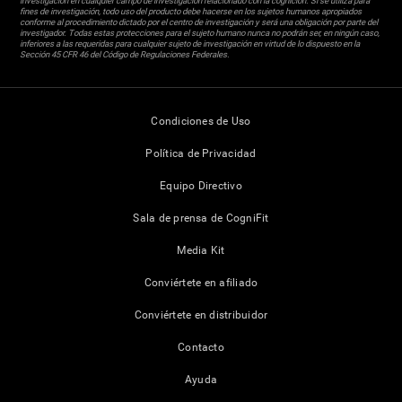
investigación en cualquier campo de investigación relacionado con la cognición. Si se utiliza para
fines de investigación, todo uso del producto debe hacerse en los sujetos humanos apropiados
conforme al procedimiento dictado por el centro de investigación y será una obligación por parte del
investigador. Todas estas protecciones para el sujeto humano nunca no podrán ser, en ningún caso,
inferiores a las requeridas para cualquier sujeto de investigación en virtud de lo dispuesto en la
Sección 45 CFR 46 del Código de Regulaciones Federales.
Condiciones de Uso
Política de Privacidad
Equipo Directivo
Sala de prensa de CogniFit
Media Kit
Conviértete en afiliado
Conviértete en distribuidor
Contacto
Ayuda