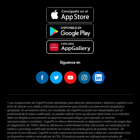
Síguenos en
* Las evaluaciones de CogniFit están diseñadas para detectar alteraciones y deterioro cognitivo con
el fin de ofrecer a un médico información pertinente para diseñar una intervención terapéutica
apropiada. En un entorno clínico, los resultados de CogniFit (cuando son interpretados por un
profesional de la salud cualificado), se pueden utilizar como ayuda para determinar si un individuo
debe ser dirigido a una posterior evaluación neuropsicológica (por ejemplo, un examen
neuropsicológico completo). CogniFit no ofrece directamente un diagnóstico médico de ningún tipo.
Un diagnóstico de TDAH, dislexia, demencia o enfermedad similar sólo puede ser realizada por un
médico o psicólogo cualificado teniendo en cuenta una amplia gama de posibles factores. De
acuerdo al uso indicado, CogniFit no indica que esta herramienta sea o deba ser considerada como
un dispositivo médico certicado por la FDA. El producto puede ser utilizado para estudios de