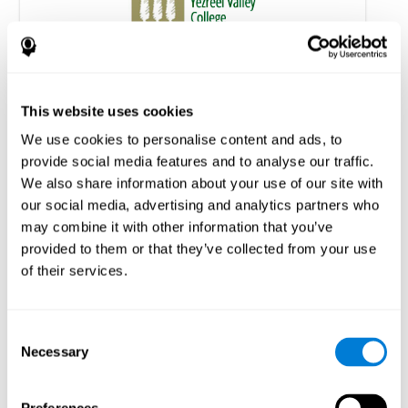
Entrenamiento cognitivo personalizado a
domicilio en pacientes con EM: un estudio
sobre la adherencia y el rendimiento cognitivo
This website uses cookies
Shatil E, A Metzer, Horvitz O, Miller R. (2010) Home-based
We use cookies to personalise content and ads, to
personalized cognitive training in MS patients: a study of
provide social media features and to analyse our traffic.
adherence and cognitive performance. Neurorehabilitación; 26:143-
53.
We also share information about your use of our site with
Ver el artículo completo en PubMed
our social media, advertising and analytics partners who
may combine it with other information that you’ve
provided to them or that they’ve collected from your use
of their services.
Consent
¿El entrenamiento cognitivo mejora la
Necessary
Selection
movilidad, mejora la cognición y promueve la
activación neuronal?
Marusic, U., Verghese, J., & Mahoney, J. R. (2022). Does Cognitive