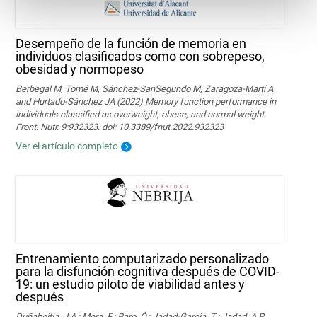
Desempeño de la función de memoria en
individuos clasificados como con sobrepeso,
obesidad y normopeso
Berbegal M, Tomé M, Sánchez-SanSegundo M, Zaragoza-Martí A
and Hurtado-Sánchez JA (2022) Memory function performance in
individuals classified as overweight, obese, and normal weight.
Front. Nutr. 9:932323. doi: 10.3389/fnut.2022.932323
Ver el artículo completo
Entrenamiento computarizado personalizado
para la disfunción cognitiva después de COVID-
19: un estudio piloto de viabilidad antes y
después
Duñabeitia, J.A.; Mera, F.; Baro, Ó.; Jadad-Garcia, T.; Jadad, A.R.