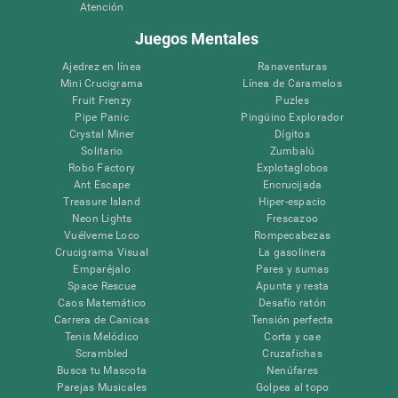
Atención
Juegos Mentales
Ajedrez en línea
Ranaventuras
Mini Crucigrama
Línea de Caramelos
Fruit Frenzy
Puzles
Pipe Panic
Pingüino Explorador
Crystal Miner
Dígitos
Solitario
Zumbalú
Robo Factory
Explotaglobos
Ant Escape
Encrucijada
Treasure Island
Hiper-espacio
Neon Lights
Frescazoo
Vuélveme Loco
Rompecabezas
Crucigrama Visual
La gasolinera
Emparéjalo
Pares y sumas
Space Rescue
Apunta y resta
Caos Matemático
Desafío ratón
Carrera de Canicas
Tensión perfecta
Tenis Melódico
Corta y cae
Scrambled
Cruzafichas
Busca tu Mascota
Nenúfares
Parejas Musicales
Golpea al topo