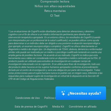
Comprensión lectora
Niños con altas capacidades
Retos mentales
CI Test
* Las evaluaciones de CogniFit están diseñadas para detectar alteraciones y deterioro
cognitivo con el fin de ofrecer a un médico información pertinente para diseñar una
intervención terapéutica apropiada. En un entorno clínico, los resultados de CogniFit (cuando
son interpretados por un profesional de la salud cualificado), se pueden utilizar como ayuda
para determinar si un individuo debe ser dirigido a una posterior evaluación neuropsicológica
(por ejemplo, un examen neuropsicológico completo). CogniFit no ofrece directamente un
diagnóstico médico de ningún tipo. Un diagnóstico de TDAH, dislexia, demencia o enfermedad
similar sólo puede ser realizada por un médico o psicólogo cualificado teniendo en cuenta una
amplia gama de posibles factores. De acuerdo al uso indicado, CogniFit no indica que esta
herramienta sea o deba ser considerada como un dispositivo médico certicado por la FDA. El
producto puede ser utilizado para estudios de investigación en cualquier campo de
investigación relacionado con la cognición. Si se utiliza para fines de investigación, todo uso
del producto debe hacerse en los sujetos humanos apropiados conforme al procedimiento
dictado por el centro de investigación y será una obligación por parte del investigador. Todas
estas protecciones para el sujeto humano nunca no podrán ser, en ningún caso, inferiores a las
requeridas para cualquier sujeto de investigación en virtud de lo dispuesto en la Sección 45
CFR 46 del Código de Regulaciones Federales.
¿Necesitas ayuda?
Condiciones de Uso
Política de Privacidad
Equipo Directivo
Sala de prensa de CogniFit
Media Kit
Conviértete en afiliado