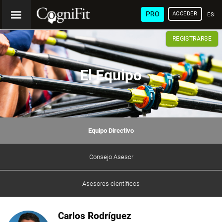
PRO
ACCEDER
ESP
REGISTRARSE
El Equipo
Equipo Directivo
Consejo Asesor
Asesores científicos
Carlos Rodríguez