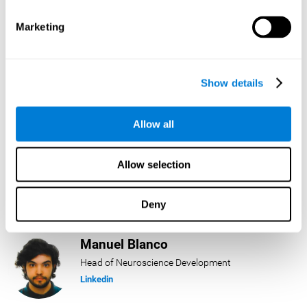
Linkedin
Marketing
Lukas Häring
Head of AI
Show details
Linkedin
Allow all
Daniel Rabasco
Allow selection
Product Manager
Linkedin
Deny
Manuel Blanco
Head of Neuroscience Development
Linkedin