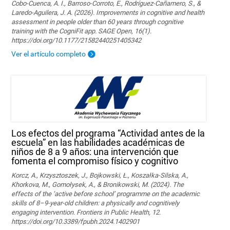
Cobo-Cuenca, A. I., Barroso-Corroto, E., Rodríguez-Cañamero, S., &
Laredo-Aguilera, J. A. (2026). Improvements in cognitive and health
assessment in people older than 60 years through cognitive
training with the CogniFit app. SAGE Open, 16(1).
https://doi.org/10.1177/21582440251405342
Ver el artículo completo
Los efectos del programa “Actividad antes de la
escuela” en las habilidades académicas de
niños de 8 a 9 años: una intervención que
fomenta el compromiso físico y cognitivo
Korcz, A., Krzysztoszek, J., Bojkowski, Ł., Koszałka-Silska, A.,
Khorkova, M., Gomołysek, A., & Bronikowski, M. (2024). The
effects of the ‘active before school’ programme on the academic
skills of 8–9-year-old children: a physically and cognitively
engaging intervention. Frontiers in Public Health, 12.
https://doi.org/10.3389/fpubh.2024.1402901