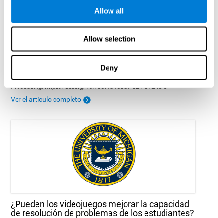
Allow all
Allow selection
Los efectos del entrenamiento cognitivo en el
rendimiento al volante
Deny
Tapia, J. L., Sánchez-Borda, D., & Duñabeitia, J. A. (2024). The
effects of cognitive training on driving performance. Cognitive
Processing. https://doi.org/10.1007/s10339-024-01245-6
Ver el artículo completo
¿Pueden los videojuegos mejorar la capacidad
de resolución de problemas de los estudiantes?