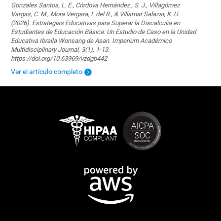
Gonzales Santos, L. E., Córdova Hernández , S. J., Villagómez
Vargas, C. M., Mora Vergara, I. del R., & Villamar Salazar, K. U.
(2026). Estrategias Educativas para Superar la Discalculia en
Estudiantes de Educación Básica: Un Estudio de Caso en la Unidad
Educativa Ibraila Wonsang de Asan. Imperium Académico
Multidisciplinary Journal, 3(1), 1-13.
https://doi.org/10.63969/vzdgb442
Ver el artículo completo