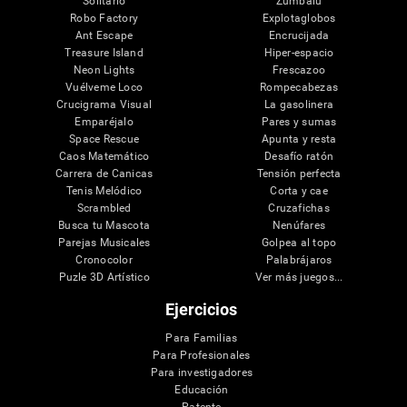
Solitario
Zumbalú
Robo Factory
Explotaglobos
Ant Escape
Encrucijada
Treasure Island
Hiper-espacio
Neon Lights
Frescazoo
Vuélveme Loco
Rompecabezas
Crucigrama Visual
La gasolinera
Emparéjalo
Pares y sumas
Space Rescue
Apunta y resta
Caos Matemático
Desafío ratón
Carrera de Canicas
Tensión perfecta
Tenis Melódico
Corta y cae
Scrambled
Cruzafichas
Busca tu Mascota
Nenúfares
Parejas Musicales
Golpea al topo
Cronocolor
Palabrájaros
Puzle 3D Artístico
Ver más juegos...
Ejercicios
Para Familias
Para Profesionales
Para investigadores
Educación