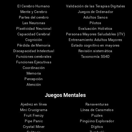
El Cerebro Humano
Validación de las Terapias Digitales
Mente y Cerebro
Juegos de Ordenador
Partes del cerebro
Adultos Sanos
Las Neuronas
Pilotos
Plasticidad Neuronal
Evaluación Holistica
Capacidad Cerebral
Personas Mayores Saludables (iTV)
Cognición
Entrenamiento Adultos Mayores
Pérdida de Memoria
Estado cognitivo en mayores
Discapacidad Intelectual
Revisión sistemática
Funciones cerebrales
Taxonomía SG4D
Funciones Ejecutivas
Coordinación
Memoria
Percepción
Atención
Juegos Mentales
Ajedrez en línea
Ranaventuras
Mini Crucigrama
Línea de Caramelos
Fruit Frenzy
Puzles
Pipe Panic
Pingüino Explorador
Crystal Miner
Dígitos