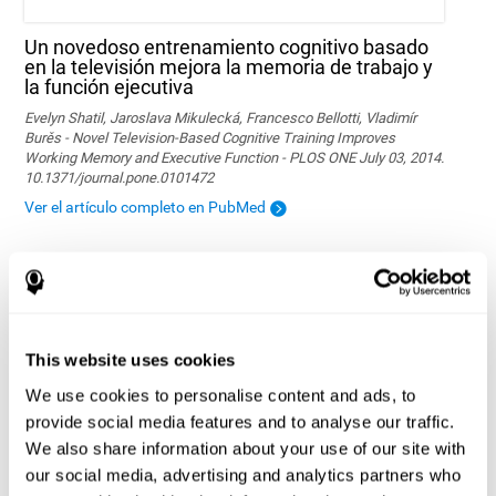
Un novedoso entrenamiento cognitivo basado
en la televisión mejora la memoria de trabajo y
la función ejecutiva
Evelyn Shatil, Jaroslava Mikulecká, Francesco Bellotti, Vladimír
Burěs - Novel Television-Based Cognitive Training Improves
Working Memory and Executive Function - PLOS ONE July 03, 2014.
10.1371/journal.pone.0101472
Ver el artículo completo en PubMed
This website uses cookies
We use cookies to personalise content and ads, to
provide social media features and to analyse our traffic.
Efectos del entrenamiento por ordenador en las
We also share information about your use of our site with
funciones ejecutivas y el rendimiento
our social media, advertising and analytics partners who
académico de los niños