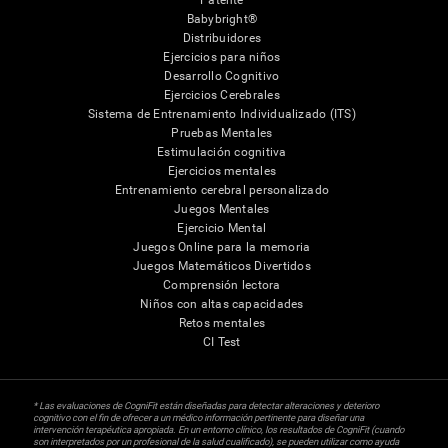
Patente
Babybright®
Distribuidores
Ejercicios para niños
Desarrollo Cognitivo
Ejercicios Cerebrales
Sistema de Entrenamiento Individualizado (ITS)
Pruebas Mentales
Estimulación cognitiva
Ejercicios mentales
Entrenamiento cerebral personalizado
Juegos Mentales
Ejercicio Mental
Juegos Online para la memoria
Juegos Matemáticos Divertidos
Comprensión lectora
Niños con altas capacidades
Retos mentales
CI Test
* Las evaluaciones de CogniFit están diseñadas para detectar alteraciones y deterioro
cognitivo con el fin de ofrecer a un médico información pertinente para diseñar una
intervención terapéutica apropiada. En un entorno clínico, los resultados de CogniFit (cuando
son interpretados por un profesional de la salud cualificado), se pueden utilizar como ayuda