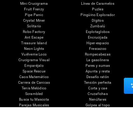
Mini Crucigrama
Línea de Caramelos
Fruit Frenzy
Puzles
Pipe Panic
Pingüino Explorador
Crystal Miner
Dígitos
Solitario
Zumbalú
Robo Factory
Explotaglobos
Ant Escape
Encrucijada
Treasure Island
Hiper-espacio
Neon Lights
Frescazoo
Vuélveme Loco
Rompecabezas
Crucigrama Visual
La gasolinera
Emparéjalo
Pares y sumas
Space Rescue
Apunta y resta
Caos Matemático
Desafío ratón
Carrera de Canicas
Tensión perfecta
Tenis Melódico
Corta y cae
Scrambled
Cruzafichas
Busca tu Mascota
Nenúfares
Parejas Musicales
Golpea al topo
Cronocolor
Palabrájaros
Puzle 3D Artístico
Ver más juegos...
Ejercicios