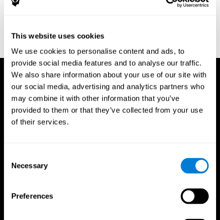
Neuropsychologia, 35(6), 747-758.
https://doi.org/10.1016/s0028-3932(97)00015-8
Treisman, A., & Gelade, G. A. (1980). A feature-integration theory
This website uses cookies
of attention. CognitivePsychology , 12 (1), 97-136.
https://doi.org/10.1016/0010-0285(80)90005-5
We use cookies to personalise content and ads, to
provide social media features and to analyse our traffic.
We also share information about your use of our site with
our social media, advertising and analytics partners who
may combine it with other information that you’ve
provided to them or that they’ve collected from your use
of their services.
Consent
Necessary
Selection
Preferences