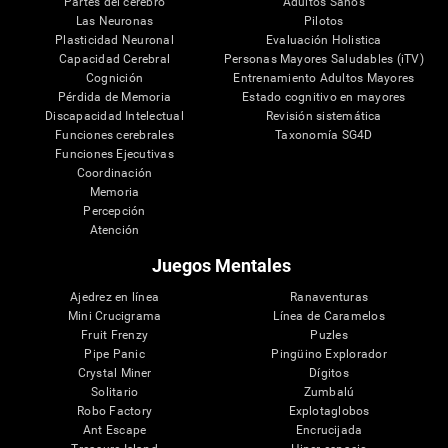
Partes del cerebro
Adultos Sanos
Las Neuronas
Pilotos
Plasticidad Neuronal
Evaluación Holistica
Capacidad Cerebral
Personas Mayores Saludables (iTV)
Cognición
Entrenamiento Adultos Mayores
Pérdida de Memoria
Estado cognitivo en mayores
Discapacidad Intelectual
Revisión sistemática
Funciones cerebrales
Taxonomía SG4D
Funciones Ejecutivas
Coordinación
Memoria
Percepción
Atención
Juegos Mentales
Ajedrez en línea
Ranaventuras
Mini Crucigrama
Línea de Caramelos
Fruit Frenzy
Puzles
Pipe Panic
Pingüino Explorador
Crystal Miner
Dígitos
Solitario
Zumbalú
Robo Factory
Explotaglobos
Ant Escape
Encrucijada