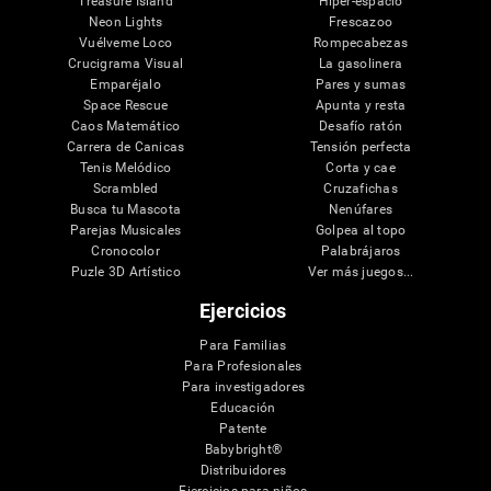
Treasure Island
Hiper-espacio
Neon Lights
Frescazoo
Vuélveme Loco
Rompecabezas
Crucigrama Visual
La gasolinera
Emparéjalo
Pares y sumas
Space Rescue
Apunta y resta
Caos Matemático
Desafío ratón
Carrera de Canicas
Tensión perfecta
Tenis Melódico
Corta y cae
Scrambled
Cruzafichas
Busca tu Mascota
Nenúfares
Parejas Musicales
Golpea al topo
Cronocolor
Palabrájaros
Puzle 3D Artístico
Ver más juegos...
Ejercicios
Para Familias
Para Profesionales
Para investigadores
Educación
Patente
Babybright®
Distribuidores