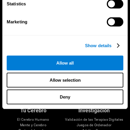
Statistics
CogniFit App
Marketing
Show details
Allow all
Allow selection
Síguenos en
Deny
Tu Cerebro
Investigación
El Cerebro Humano
Validación de las Terapias Digitales
Mente y Cerebro
Juegos de Ordenador