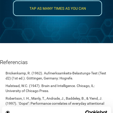
Referencias
Brickenkamp, R. (1962). Aufmerksamkeits-Belastungs-Test (Test
d2) (1st ed.). Göttingen, Germany: Hogrefe.
Halstead, W.C. (1947). Brain and Intelligence. Chicago, IL:
University of Chicago Press.
Robertson, I. H., Manly, T., Andrade, J., Baddeley, B., & Yiend, J.
(1997). `Oops!’: Performance correlates of everyday attentional
failures in traumatic brain injured and normal subjects.