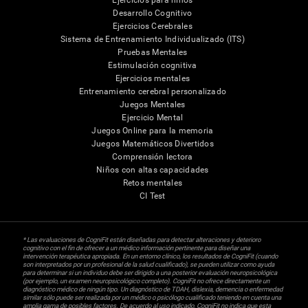
Ejercicios para niños
Desarrollo Cognitivo
Ejercicios Cerebrales
Sistema de Entrenamiento Individualizado (ITS)
Pruebas Mentales
Estimulación cognitiva
Ejercicios mentales
Entrenamiento cerebral personalizado
Juegos Mentales
Ejercicio Mental
Juegos Online para la memoria
Juegos Matemáticos Divertidos
Comprensión lectora
Niños con altas capacidades
Retos mentales
CI Test
* Las evaluaciones de CogniFit están diseñadas para detectar alteraciones y deterioro
cognitivo con el fin de ofrecer a un médico información pertinente para diseñar una
intervención terapéutica apropiada. En un entorno clínico, los resultados de CogniFit (cuando
son interpretados por un profesional de la salud cualificado), se pueden utilizar como ayuda
para determinar si un individuo debe ser dirigido a una posterior evaluación neuropsicológica
(por ejemplo, un examen neuropsicológico completo). CogniFit no ofrece directamente un
diagnóstico médico de ningún tipo. Un diagnóstico de TDAH, dislexia, demencia o enfermedad
similar sólo puede ser realizada por un médico o psicólogo cualificado teniendo en cuenta una
amplia gama de posibles factores. De acuerdo al uso indicado, CogniFit no indica que esta