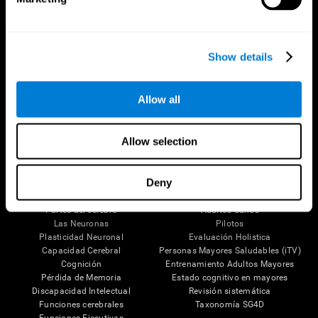
Show details
Síguenos en
Allow all
Allow selection
Tu Cerebro
Investigación
Deny
El Cerebro Humano
Validación de las Terapias Digitales
Mente y Cerebro
Juegos de Ordenador
Partes del cerebro
Adultos Sanos
Las Neuronas
Pilotos
Plasticidad Neuronal
Evaluación Holistica
Capacidad Cerebral
Personas Mayores Saludables (iTV)
Cognición
Entrenamiento Adultos Mayores
Pérdida de Memoria
Estado cognitivo en mayores
Discapacidad Intelectual
Revisión sistemática
Funciones cerebrales
Taxonomía SG4D