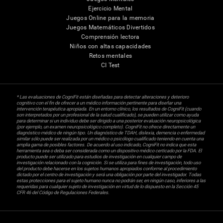
Ejercicio Mental
Juegos Online para la memoria
Juegos Matemáticos Divertidos
Comprensión lectora
Niños con altas capacidades
Retos mentales
CI Test
* Las evaluaciones de CogniFit están diseñadas para detectar alteraciones y deterioro
cognitivo con el fin de ofrecer a un médico información pertinente para diseñar una
intervención terapéutica apropiada. En un entorno clínico, los resultados de CogniFit (cuando
son interpretados por un profesional de la salud cualificado), se pueden utilizar como ayuda
para determinar si un individuo debe ser dirigido a una posterior evaluación neuropsicológica
(por ejemplo, un examen neuropsicológico completo). CogniFit no ofrece directamente un
diagnóstico médico de ningún tipo. Un diagnóstico de TDAH, dislexia, demencia o enfermedad
similar sólo puede ser realizada por un médico o psicólogo cualificado teniendo en cuenta una
amplia gama de posibles factores. De acuerdo al uso indicado, CogniFit no indica que esta
herramienta sea o deba ser considerada como un dispositivo médico certicado por la FDA. El
producto puede ser utilizado para estudios de investigación en cualquier campo de
investigación relacionado con la cognición. Si se utiliza para fines de investigación, todo uso
del producto debe hacerse en los sujetos humanos apropiados conforme al procedimiento
dictado por el centro de investigación y será una obligación por parte del investigador. Todas
estas protecciones para el sujeto humano nunca no podrán ser, en ningún caso, inferiores a las
requeridas para cualquier sujeto de investigación en virtud de lo dispuesto en la Sección 45
CFR 46 del Código de Regulaciones Federales.