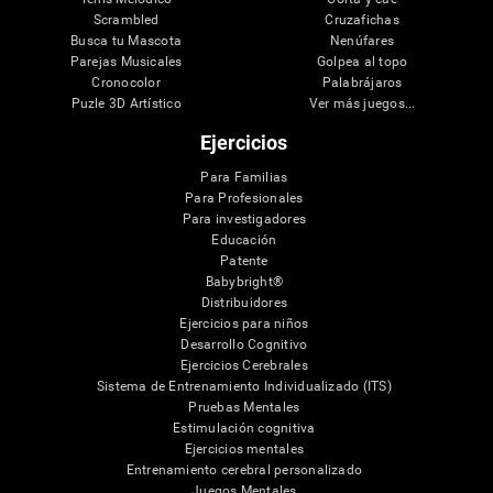
Scrambled
Cruzafichas
Busca tu Mascota
Nenúfares
Parejas Musicales
Golpea al topo
Cronocolor
Palabrájaros
Puzle 3D Artístico
Ver más juegos...
Ejercicios
Para Familias
Para Profesionales
Para investigadores
Educación
Patente
Babybright®
Distribuidores
Ejercicios para niños
Desarrollo Cognitivo
Ejercicios Cerebrales
Sistema de Entrenamiento Individualizado (ITS)
Pruebas Mentales
Estimulación cognitiva
Ejercicios mentales
Entrenamiento cerebral personalizado
Juegos Mentales