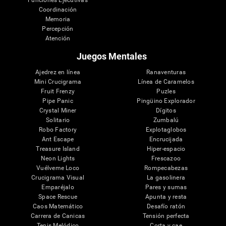
Funciones Ejecutivas
Coordinación
Memoria
Percepción
Atención
Juegos Mentales
Ajedrez en línea
Ranaventuras
Mini Crucigrama
Línea de Caramelos
Fruit Frenzy
Puzles
Pipe Panic
Pingüino Explorador
Crystal Miner
Dígitos
Solitario
Zumbalú
Robo Factory
Explotaglobos
Ant Escape
Encrucijada
Treasure Island
Hiper-espacio
Neon Lights
Frescazoo
Vuélveme Loco
Rompecabezas
Crucigrama Visual
La gasolinera
Emparéjalo
Pares y sumas
Space Rescue
Apunta y resta
Caos Matemático
Desafío ratón
Carrera de Canicas
Tensión perfecta
Tenis Melódico
Corta y cae