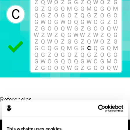
Referencias
Hooper, E. H (1983). Hooper visual organization test (VOT).
This website uses cookies