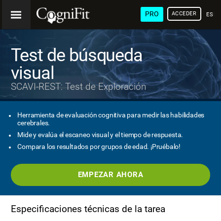
PRO
ACCEDER
ESP
Test de búsqueda
visual
SCAVI-REST: Test de Exploración
Herramienta de evaluación cognitiva para medir las habilidades
cerebrales.
Mide y evalúa el escaneo visual y el tiempo de respuesta.
Compara los resultados por grupos de edad. ¡Pruébalo!
EMPEZAR AHORA
Especificaciones técnicas de la tarea