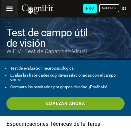
PRO
ACCEDER
ESP
Test de campo útil
de visión
WIFIVI: Test de Capacidad Visual
Test de evaluación neuropsicológica.
Evalúa las habilidades cognitivas relacionadas con el campo
visual.
Compara los resultados por grupos de edad. ¡Pruébalo!
EMPEZAR AHORA
Especificaciones Técnicas de la Tarea