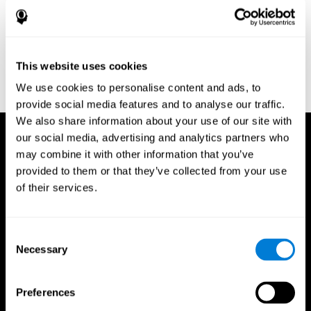
88(9), 1191-1196.
Edwards, J. D., Vance, D. E., Wadley, V. G., Cissell, G. M., Roenker,
D. L., & Ball, K. K. (2005). Reliability and validity of useful field of
view test scores as administered by personal computer. Journal
This website uses cookies
of clinical and experimental neuropsychology, 27(5), 529-543.
We use cookies to personalise content and ads, to
provide social media features and to analyse our traffic.
We also share information about your use of our site with
our social media, advertising and analytics partners who
may combine it with other information that you’ve
provided to them or that they’ve collected from your use
of their services.
Consent
Necessary
Selection
Preferences