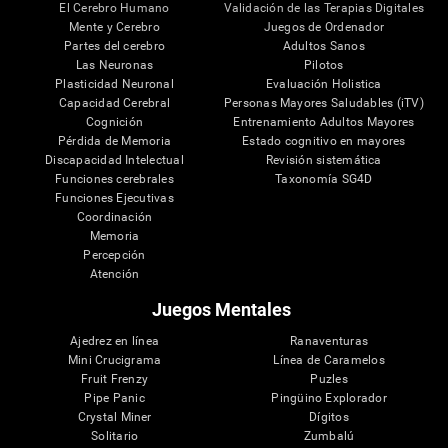
El Cerebro Humano
Validación de las Terapias Digitales
Mente y Cerebro
Juegos de Ordenador
Partes del cerebro
Adultos Sanos
Las Neuronas
Pilotos
Plasticidad Neuronal
Evaluación Holistica
Capacidad Cerebral
Personas Mayores Saludables (iTV)
Cognición
Entrenamiento Adultos Mayores
Pérdida de Memoria
Estado cognitivo en mayores
Discapacidad Intelectual
Revisión sistemática
Funciones cerebrales
Taxonomía SG4D
Funciones Ejecutivas
Coordinación
Memoria
Percepción
Atención
Juegos Mentales
Ajedrez en línea
Ranaventuras
Mini Crucigrama
Línea de Caramelos
Fruit Frenzy
Puzles
Pipe Panic
Pingüino Explorador
Crystal Miner
Dígitos
Solitario
Zumbalú