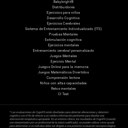
Babybright®
Distribuidores
Ejercicios para niños
Desarrollo Cognitivo
Ejercicios Cerebrales
Sistema de Entrenamiento Individualizado (ITS)
Pruebas Mentales
Estimulación cognitiva
Ejercicios mentales
Entrenamiento cerebral personalizado
Juegos Mentales
Ejercicio Mental
Juegos Online para la memoria
Juegos Matemáticos Divertidos
Comprensión lectora
Niños con altas capacidades
Retos mentales
CI Test
* Las evaluaciones de CogniFit están diseñadas para detectar alteraciones y deterioro
cognitivo con el fin de ofrecer a un médico información pertinente para diseñar una
intervención terapéutica apropiada. En un entorno clínico, los resultados de CogniFit (cuando
son interpretados por un profesional de la salud cualificado), se pueden utilizar como ayuda
para determinar si un individuo debe ser dirigido a una posterior evaluación neuropsicológica