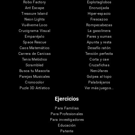
Robo Factory
Explotaglobos
Ant Escape
Encrucijada
Treasure Island
Hiper-espacio
Neon Lights
Frescazoo
Vuélveme Loco
Rompecabezas
Crucigrama Visual
La gasolinera
Emparéjalo
Pares y sumas
Space Rescue
Apunta y resta
Caos Matemático
Desafío ratón
Carrera de Canicas
Tensión perfecta
Tenis Melódico
Corta y cae
Scrambled
Cruzafichas
Busca tu Mascota
Nenúfares
Parejas Musicales
Golpea al topo
Cronocolor
Palabrájaros
Puzle 3D Artístico
Ver más juegos...
Ejercicios
Para Familias
Para Profesionales
Para investigadores
Educación
Patente