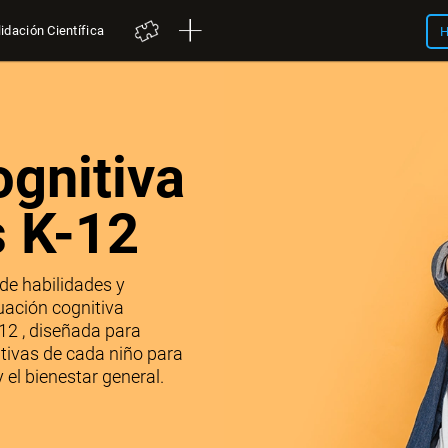
idación Científica
H
ognitiva
s K-12
de habilidades y
ación cognitiva
12 , diseñada para
tivas de cada niño para
 el bienestar general.