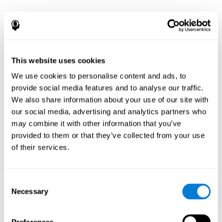
¿Por qué se ha
recomendado una
evaluación
This website uses cookies
We use cookies to personalise content and ads, to
neuropsicológica?
provide social media features and to analyse our traffic.
We also share information about your use of our site with
La evaluación neuropsicológica documenta patrones de
our social media, advertising and analytics partners who
fortalezas y debilidades entre las funciones cognitivas y
conductuales. Para pacientes con enfermedad de
may combine it with other information that you’ve
Parkinson u otro trastorno del movimiento, una
provided to them or that they’ve collected from your use
evaluación e interpretación de este patrón de fortalezas y
of their services.
debilidades puede:
Ayudar en un diagnóstico diferencial (p. ej., para
determinar si los posibles cambios mentales y de
Consent
comportamiento están relacionados con el trastorno del
Necessary
Selection
movimiento, la depresión, el trastorno bipolar, otras
afecciones neurológicas o el tratamiento)
Ayudar con la evaluación antes y después de los