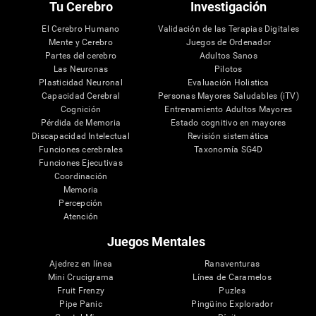
Tu Cerebro
Investigación
El Cerebro Humano
Validación de las Terapias Digitales
Mente y Cerebro
Juegos de Ordenador
Partes del cerebro
Adultos Sanos
Las Neuronas
Pilotos
Plasticidad Neuronal
Evaluación Holistica
Capacidad Cerebral
Personas Mayores Saludables (iTV)
Cognición
Entrenamiento Adultos Mayores
Pérdida de Memoria
Estado cognitivo en mayores
Discapacidad Intelectual
Revisión sistemática
Funciones cerebrales
Taxonomía SG4D
Funciones Ejecutivas
Coordinación
Memoria
Percepción
Atención
Juegos Mentales
Ajedrez en línea
Ranaventuras
Mini Crucigrama
Línea de Caramelos
Fruit Frenzy
Puzles
Pipe Panic
Pingüino Explorador