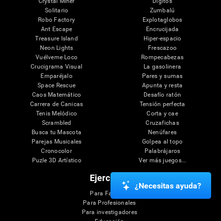
Crystal Miner
Dígitos
Solitario
Zumbalú
Robo Factory
Explotaglobos
Ant Escape
Encrucijada
Treasure Island
Hiper-espacio
Neon Lights
Frescazoo
Vuélveme Loco
Rompecabezas
Crucigrama Visual
La gasolinera
Emparéjalo
Pares y sumas
Space Rescue
Apunta y resta
Caos Matemático
Desafío ratón
Carrera de Canicas
Tensión perfecta
Tenis Melódico
Corta y cae
Scrambled
Cruzafichas
Busca tu Mascota
Nenúfares
Parejas Musicales
Golpea al topo
Cronocolor
Palabrájaros
Puzle 3D Artístico
Ver más juegos...
Ejercicios
¿Necesitas ayuda?
Para Familias
Para Profesionales
Para investigadores