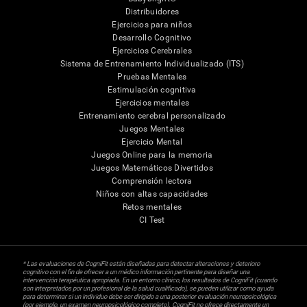
Distribuidores
Ejercicios para niños
Desarrollo Cognitivo
Ejercicios Cerebrales
Sistema de Entrenamiento Individualizado (ITS)
Pruebas Mentales
Estimulación cognitiva
Ejercicios mentales
Entrenamiento cerebral personalizado
Juegos Mentales
Ejercicio Mental
Juegos Online para la memoria
Juegos Matemáticos Divertidos
Comprensión lectora
Niños con altas capacidades
Retos mentales
CI Test
* Las evaluaciones de CogniFit están diseñadas para detectar alteraciones y deterioro
cognitivo con el fin de ofrecer a un médico información pertinente para diseñar una
intervención terapéutica apropiada. En un entorno clínico, los resultados de CogniFit (cuando
son interpretados por un profesional de la salud cualificado), se pueden utilizar como ayuda
para determinar si un individuo debe ser dirigido a una posterior evaluación neuropsicológica
(por ejemplo, un examen neuropsicológico completo). CogniFit no ofrece directamente un