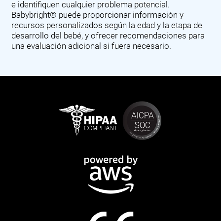
e identifiquen cualquier problema potencial.
Babybright® puede proporcionar información y
recursos personalizados según la edad y la etapa de
desarrollo del bebé, y ofrecer recomendaciones para
una evaluación adicional si fuera necesario.