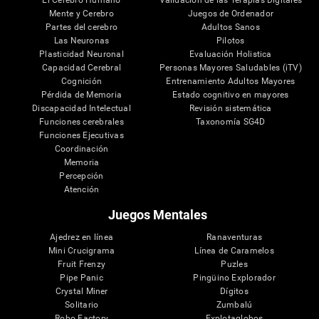
El Cerebro Humano
Validación de las Terapias Digitales
Mente y Cerebro
Juegos de Ordenador
Partes del cerebro
Adultos Sanos
Las Neuronas
Pilotos
Plasticidad Neuronal
Evaluación Holistica
Capacidad Cerebral
Personas Mayores Saludables (iTV)
Cognición
Entrenamiento Adultos Mayores
Pérdida de Memoria
Estado cognitivo en mayores
Discapacidad Intelectual
Revisión sistemática
Funciones cerebrales
Taxonomía SG4D
Funciones Ejecutivas
Coordinación
Memoria
Percepción
Atención
Juegos Mentales
Ajedrez en línea
Ranaventuras
Mini Crucigrama
Línea de Caramelos
Fruit Frenzy
Puzles
Pipe Panic
Pingüino Explorador
Crystal Miner
Dígitos
Solitario
Zumbalú
Robo Factory
Explotaglobos