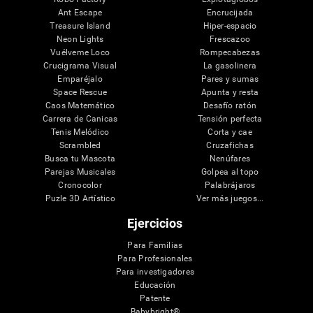
Ant Escape
Encrucijada
Treasure Island
Hiper-espacio
Neon Lights
Frescazoo
Vuélveme Loco
Rompecabezas
Crucigrama Visual
La gasolinera
Emparéjalo
Pares y sumas
Space Rescue
Apunta y resta
Caos Matemático
Desafío ratón
Carrera de Canicas
Tensión perfecta
Tenis Melódico
Corta y cae
Scrambled
Cruzafichas
Busca tu Mascota
Nenúfares
Parejas Musicales
Golpea al topo
Cronocolor
Palabrájaros
Puzle 3D Artístico
Ver más juegos...
Ejercicios
Para Familias
Para Profesionales
Para investigadores
Educación
Patente
Babybright®