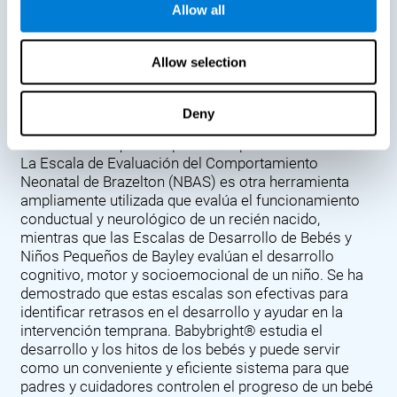
Allow all
demuestran la importancia de seguir los hitos de un
bebé. La Prueba de detección del desarrollo de Denver
(DDST), presentada en 1967, evalúa el progreso del
Allow selection
desarrollo de un bebé en áreas clave como el
lenguaje, las habilidades motoras y la socialización.
Los Cuestionarios de Edades y Etapas (ASQ) evalúan
Deny
el desarrollo de un bebé a través de una serie de
cuestionarios que completan los padres o cuidadores.
La Escala de Evaluación del Comportamiento
Neonatal de Brazelton (NBAS) es otra herramienta
ampliamente utilizada que evalúa el funcionamiento
conductual y neurológico de un recién nacido,
mientras que las Escalas de Desarrollo de Bebés y
Niños Pequeños de Bayley evalúan el desarrollo
cognitivo, motor y socioemocional de un niño. Se ha
demostrado que estas escalas son efectivas para
identificar retrasos en el desarrollo y ayudar en la
intervención temprana. Babybright® estudia el
desarrollo y los hitos de los bebés y puede servir
como un conveniente y eficiente sistema para que
padres y cuidadores controlen el progreso de un bebé