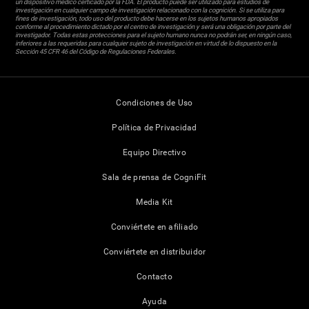
un dispositivo médico certicado por la FDA. El producto puede ser utilizado para estudios de
investigación en cualquier campo de investigación relacionado con la cognición. Si se utiliza para
fines de investigación, todo uso del producto debe hacerse en los sujetos humanos apropiados
conforme al procedimiento dictado por el centro de investigación y será una obligación por parte del
investigador. Todas estas protecciones para el sujeto humano nunca no podrán ser, en ningún caso,
inferiores a las requeridas para cualquier sujeto de investigación en virtud de lo dispuesto en la
Sección 45 CFR 46 del Código de Regulaciones Federales.
Condiciones de Uso
Política de Privacidad
Equipo Directivo
Sala de prensa de CogniFit
Media Kit
Conviértete en afiliado
Conviértete en distribuidor
Contacto
Ayuda