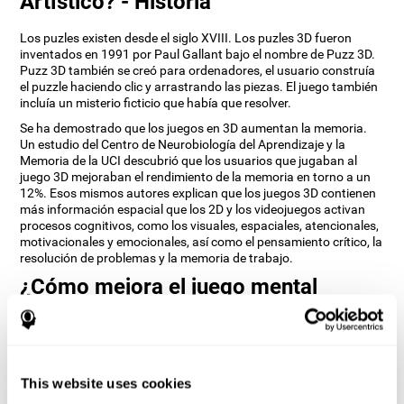
Artístico? - Historia
Los puzles existen desde el siglo XVIII. Los puzles 3D fueron
inventados en 1991 por Paul Gallant bajo el nombre de Puzz 3D.
Puzz 3D también se creó para ordenadores, el usuario construía
el puzzle haciendo clic y arrastrando las piezas. El juego también
incluía un misterio ficticio que había que resolver.
Se ha demostrado que los juegos en 3D aumentan la memoria.
Un estudio del Centro de Neurobiología del Aprendizaje y la
Memoria de la UCI descubrió que los usuarios que jugaban al
juego 3D mejoraban el rendimiento de la memoria en torno a un
12%. Esos mismos autores explican que los juegos 3D contienen
más información espacial que los 2D y los videojuegos activan
procesos cognitivos, como los visuales, espaciales, atencionales,
motivacionales y emocionales, así como el pensamiento crítico, la
resolución de problemas y la memoria de trabajo.
¿Cómo mejora el juego mental
“Puzle 3D Artístico” mis habilidades
cognitivas?
Jugar repetidamente y entrenar constantemente con Puzle 3D
Artístico de CogniFit estimula un patrón de activación neuronal
This website uses cookies
específico. Este patrón ayuda a los circuitos neuronales a