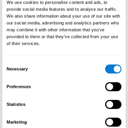
We use cookies to personalise content and ads, to
reorganizarse y a recuperar las funciones cognitivas debilitadas
o dañadas.
provide social media features and to analyse our traffic.
We also share information about your use of our site with
El juego mental Puzle 3D Artístico busca estimular las habilidades
relacionadas con la percepción visual y espacial. La estimulación
our social media, advertising and analytics partners who
constante de nuestras habilidades puede ayudar a mejorar las
may combine it with other information that you’ve
funciones cognitivas y crear nuevas sinapsis.
provided to them or that they’ve collected from your use
1ª SEMANA
2ª SEMANA
3ª SEMANA
of their services.
Consent
Necessary
Selection
Preferences
Proyección gráfica orientativa de las redes neuronales después
Statistics
de 3 semanas.
¿Qué pasa cuando no entreno mis
Marketing