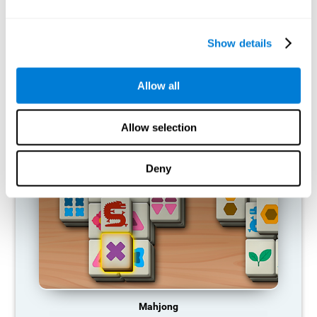
capacidades cognitivas?
Si una habilidad cognitiva no se utiliza habitualmente, el cerebro
Show details
no proporciona recursos para ese patrón de activación neuronal,
por lo que se va debilitando. Si no entrenamos esa función
cognitiva, nos volvemos menos eficientes en nuestras
actividades cotidianas.
Allow all
JUEGOS RECOMENDADOS
Allow selection
Deny
Mahjong