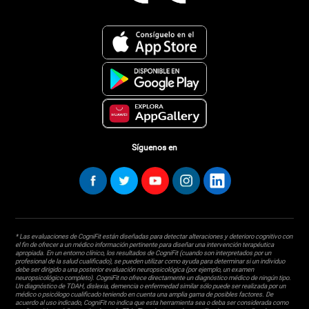
Síguenos en
* Las evaluaciones de CogniFit están diseñadas para detectar alteraciones y deterioro cognitivo con
el fin de ofrecer a un médico información pertinente para diseñar una intervención terapéutica
apropiada. En un entorno clínico, los resultados de CogniFit (cuando son interpretados por un
profesional de la salud cualificado), se pueden utilizar como ayuda para determinar si un individuo
debe ser dirigido a una posterior evaluación neuropsicológica (por ejemplo, un examen
neuropsicológico completo). CogniFit no ofrece directamente un diagnóstico médico de ningún tipo.
Un diagnóstico de TDAH, dislexia, demencia o enfermedad similar sólo puede ser realizada por un
médico o psicólogo cualificado teniendo en cuenta una amplia gama de posibles factores. De
acuerdo al uso indicado, CogniFit no indica que esta herramienta sea o deba ser considerada como