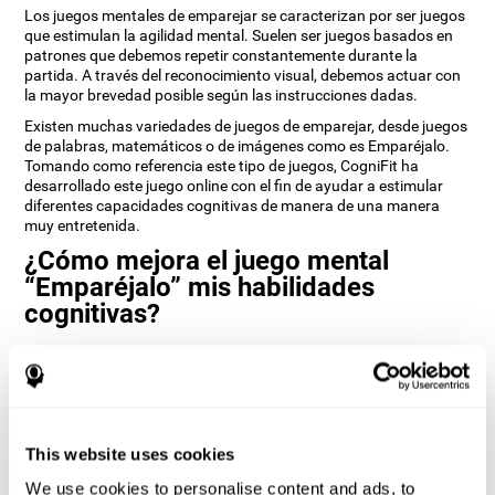
Los juegos mentales de emparejar se caracterizan por ser juegos
que estimulan la agilidad mental. Suelen ser juegos basados en
patrones que debemos repetir constantemente durante la
partida. A través del reconocimiento visual, debemos actuar con
la mayor brevedad posible según las instrucciones dadas.
Existen muchas variedades de juegos de emparejar, desde juegos
de palabras, matemáticos o de imágenes como es Emparéjalo.
Tomando como referencia este tipo de juegos, CogniFit ha
desarrollado este juego online con el fin de ayudar a estimular
diferentes capacidades cognitivas de manera de una manera
muy entretenida.
¿Cómo mejora el juego mental
“Emparéjalo” mis habilidades
cognitivas?
Entretenerse con juegos como Emparéjalo de CogniFit estimula
un patrón de activación neural específico. Repetir y entrenar de
manera consistente este patrón, puede ayudar a crear nuevas
sinapsis, y a que los circuitos neuronales se reorganicen y
recuperen funciones cognitivas debilitadas o dañadas.
This website uses cookies
El juego Emparéjalo ayuda a ejercitar la inhibición y la percepción
We use cookies to personalise content and ads, to
visual. Estimular de manera consistente estas habilidades, puede