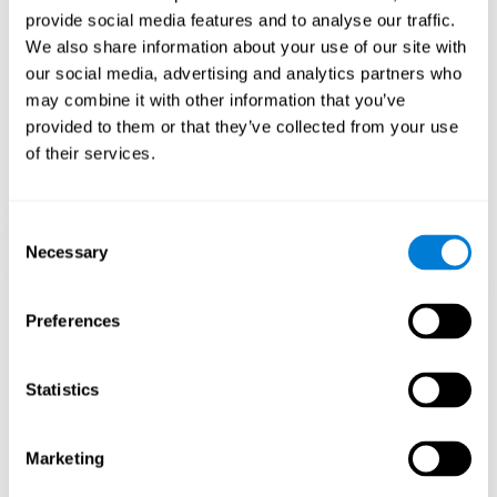
ayudar a crear nuevas sinapsis, y a que los circuitos neuronales
provide social media features and to analyse our traffic.
se reorganicen y mejoren las funciones cognitivas.
We also share information about your use of our site with
our social media, advertising and analytics partners who
1ª SEMANA
2ª SEMANA
3ª SEMANA
may combine it with other information that you’ve
provided to them or that they’ve collected from your use
of their services.
Consent
Necessary
Selection
Proyección gráfica orientativa de las redes neuronales después
Preferences
de 3 semanas.
¿Qué pasa cuando no entreno mis
Statistics
capacidades cognitivas?
Nuestro cerebro está diseñado para ahorrar recursos, de modo
Marketing
que tiende a eliminar las conexiones que no se usan. De este
modo, si no se emplea normalmente una habilidad cognitiva, el