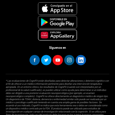
Síguenos en
* Las evaluaciones de CogniFit están diseñadas para detectar alteraciones y deterioro cognitivo con
el fin de ofrecer a un médico información pertinente para diseñar una intervención terapéutica
apropiada. En un entorno clínico, los resultados de CogniFit (cuando son interpretados por un
profesional de la salud cualificado), se pueden utilizar como ayuda para determinar si un individuo
debe ser dirigido a una posterior evaluación neuropsicológica (por ejemplo, un examen
neuropsicológico completo). CogniFit no ofrece directamente un diagnóstico médico de ningún tipo.
Un diagnóstico de TDAH, dislexia, demencia o enfermedad similar sólo puede ser realizada por un
médico o psicólogo cualificado teniendo en cuenta una amplia gama de posibles factores. De
acuerdo al uso indicado, CogniFit no indica que esta herramienta sea o deba ser considerada como
un dispositivo médico certicado por la FDA. El producto puede ser utilizado para estudios de
investigación en cualquier campo de investigación relacionado con la cognición. Si se utiliza para
fines de investigación, todo uso del producto debe hacerse en los sujetos humanos apropiados