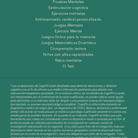
Pruebas Mentales
Estimulación cognitiva
Ejercicios mentales
Entrenamiento cerebral personalizado
Juegos Mentales
Ejercicio Mental
Juegos Online para la memoria
Juegos Matemáticos Divertidos
Comprensión lectora
Niños con altas capacidades
Retos mentales
CI Test
* Las evaluaciones de CogniFit están diseñadas para detectar alteraciones y deterioro
cognitivo con el fin de ofrecer a un médico información pertinente para diseñar una
intervención terapéutica apropiada. En un entorno clínico, los resultados de CogniFit (cuando
son interpretados por un profesional de la salud cualificado), se pueden utilizar como ayuda
para determinar si un individuo debe ser dirigido a una posterior evaluación neuropsicológica
(por ejemplo, un examen neuropsicológico completo). CogniFit no ofrece directamente un
diagnóstico médico de ningún tipo. Un diagnóstico de TDAH, dislexia, demencia o enfermedad
similar sólo puede ser realizada por un médico o psicólogo cualificado teniendo en cuenta una
amplia gama de posibles factores. De acuerdo al uso indicado, CogniFit no indica que esta
herramienta sea o deba ser considerada como un dispositivo médico certicado por la FDA. El
producto puede ser utilizado para estudios de investigación en cualquier campo de
investigación relacionado con la cognición. Si se utiliza para fines de investigación, todo uso
del producto debe hacerse en los sujetos humanos apropiados conforme al procedimiento
dictado por el centro de investigación y será una obligación por parte del investigador. Todas
estas protecciones para el sujeto humano nunca no podrán ser, en ningún caso, inferiores a las