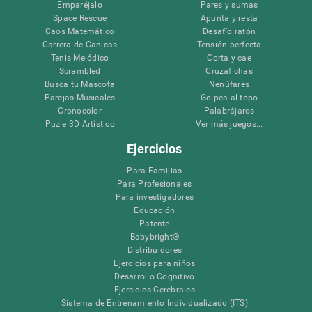
Emparéjalo
Pares y sumas
Space Rescue
Apunta y resta
Caos Matemático
Desafío ratón
Carrera de Canicas
Tensión perfecta
Tenis Melódico
Corta y cae
Scrambled
Cruzafichas
Busca tu Mascota
Nenúfares
Parejas Musicales
Golpea al topo
Cronocolor
Palabrájaros
Puzle 3D Artístico
Ver más juegos...
Ejercicios
Para Familias
Para Profesionales
Para investigadores
Educación
Patente
Babybright®
Distribuidores
Ejercicios para niños
Desarrollo Cognitivo
Ejercicios Cerebrales
Sistema de Entrenamiento Individualizado (ITS)