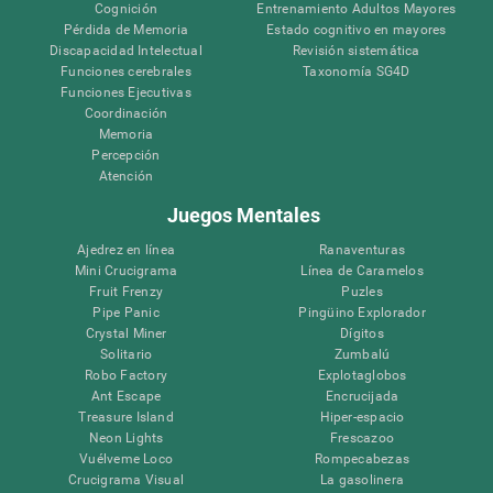
Cognición
Entrenamiento Adultos Mayores
Pérdida de Memoria
Estado cognitivo en mayores
Discapacidad Intelectual
Revisión sistemática
Funciones cerebrales
Taxonomía SG4D
Funciones Ejecutivas
Coordinación
Memoria
Percepción
Atención
Juegos Mentales
Ajedrez en línea
Ranaventuras
Mini Crucigrama
Línea de Caramelos
Fruit Frenzy
Puzles
Pipe Panic
Pingüino Explorador
Crystal Miner
Dígitos
Solitario
Zumbalú
Robo Factory
Explotaglobos
Ant Escape
Encrucijada
Treasure Island
Hiper-espacio
Neon Lights
Frescazoo
Vuélveme Loco
Rompecabezas
Crucigrama Visual
La gasolinera