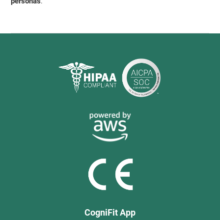
personas
.
CogniFit App