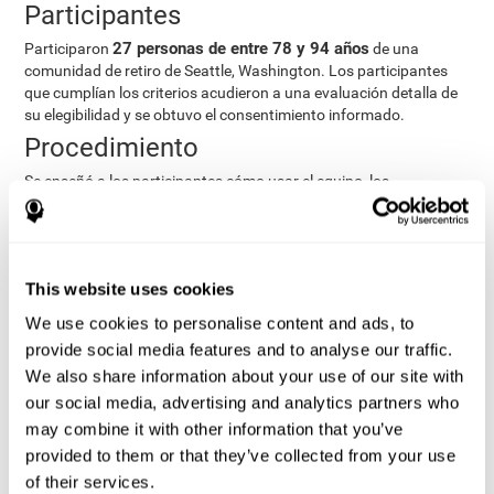
Participantes
27 personas de entre 78 y 94 años
Participaron
de una
comunidad de retiro de Seattle, Washington. Los participantes
que cumplían los criterios acudieron a una evaluación detalla de
su elegibilidad y se obtuvo el consentimiento informado.
Procedimiento
Se enseñó a los participantes cómo usar el equipo, los
procedimientos del estudio y se realizaron las evaluaciones pre-
test. Durante 8 semanas, los participantes aportaron datos
cognitivos, fisiológicos y funcionales tres veces por semana.
Todo esto llevaba aproximadamente 1 hora. Los participantes
This website uses cookies
podían obtener feedback accediendo a sus propios datos. A
partir de la primera semana, la mayoría de los usuarios
We use cookies to personalise content and ads, to
consiguieron manejar sin necesidad de ayuda las herramientas e-
provide social media features and to analyse our traffic.
health. Las herramientas e-health utilizadas fueron:
We also share information about your use of our site with
Telehealth kiosk
fisiológicos
, que evalúa los parámetros
.
our social media, advertising and analytics partners who
WebQ
bienestar funcional, social y
, que evalúa el
may combine it with other information that you’ve
espiritual
.
provided to them or that they’ve collected from your use
CogniFit
evalúa los
, herramienta neuropsicológica que
of their services.