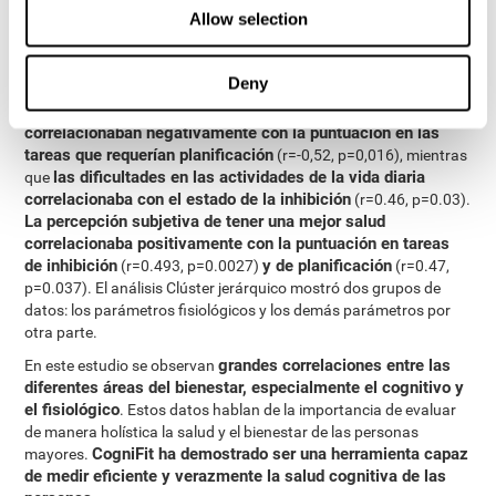
percepción espacial
p=0.013) y
(r=-0.718, p<0.0005).
Allow selection
el apoyo social y la espiritualidad no
Resulta llamativo que
correlacionaban con otros parámetros de bienestar
, lo que
Deny
choca con algunos estudios previos. En las áreas cognitiva, física
hubo una serie de enfermedades crónicas que
y funcional,
correlacionaban negativamente con la puntuación en las
tareas que requerían planificación
(r=-0,52, p=0,016), mientras
las dificultades en las actividades de la vida diaria
que
correlacionaba con el estado de la inhibición
(r=0.46, p=0.03).
La percepción subjetiva de tener una mejor salud
correlacionaba positivamente con la puntuación en tareas
de inhibición
y de planificación
(r=0.493, p=0.0027)
(r=0.47,
p=0.037). El análisis Clúster jerárquico mostró dos grupos de
datos: los parámetros fisiológicos y los demás parámetros por
otra parte.
grandes correlaciones entre las
En este estudio se observan
diferentes áreas del bienestar, especialmente el cognitivo y
el fisiológico
. Estos datos hablan de la importancia de evaluar
de manera holística la salud y el bienestar de las personas
CogniFit ha demostrado ser una herramienta capaz
mayores.
de medir eficiente y verazmente la salud cognitiva de las