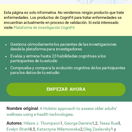
Esta página es solo informativa. No vendemos ningún producto que trate
enfermedades. Los productos de CogniFit para tratar enfermedades se
encuentran actualmente en proceso de validación. Si está interesado
visite
Plataforma de investigación CogniFit
Gestiona cómodamente los pacientes de las investigaciones
desde la plataforma para investigadores
Evalúa y entrena hasta 23 habilidades cognitivas a los
participantes de tu estudio
Comprueba y compara la evolución cognitiva de los participantes
para los datos de tu estudio
EMPEZAR AHORA
Nombre original
:
A Holistic approach to assess older adults’
wellness using e-health technologies
.
Autores
:
Hilaire J. Thompson
1,
George Demiris
1,2,
Tessa Rue
3,
Evelyn Shatil
4,5,
Katarzyna Wilamowska
2,
Oleg Zaslavsky
1 y