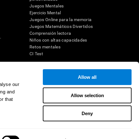
Juegos Mentales
Ejercicio Mental
Juegos Online para la memoria
Juegos Matemáticos Divertidos
Comprensión lectora
.
Niños con altas capacidades
Retos mentales
CI Test
ara diseñar una intervención terapéutica apropiada. En un entorno
Allow all
n individuo debe ser dirigido a una posterior evaluación
ico de TDAH, dislexia, demencia o enfermedad similar sólo
alyse our
 no indica que esta herramienta sea o deba ser considerada como
ing and
on la cognición. Si se utiliza para fines de investigación, todo
Allow selection
or parte del investigador. Todas estas protecciones para el
r that
ión 45 CFR 46 del Código de Regulaciones Federales.
Deny
e en distribuidor
Contacto
Ayuda