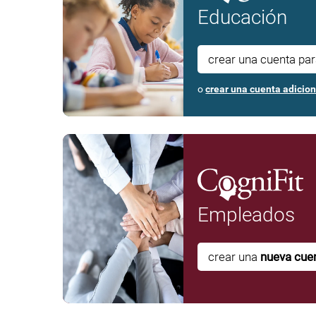
Educación
crear una cuenta pa
o
crear una cuenta adicion
Empleados
crear una
nueva cue