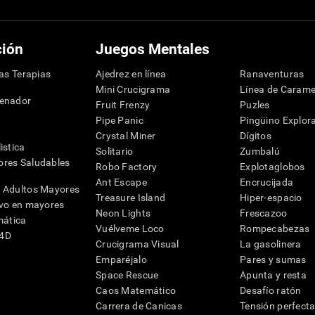
ción
Juegos Mentales
las Terapias
Ajedrez en línea
Ranaventuras
Mini Crucigrama
Línea de Carame
denador
Fruit Frenzy
Puzles
Pipe Panic
Pingüino Explor
Crystal Miner
Dígitos
istica
Solitario
Zumbalú
res Saludables
Robo Factory
Explotaglobos
Ant Escape
Encrucijada
 Adultos Mayores
Treasure Island
Hiper-espacio
ivo en mayores
Neon Lights
Frescazoo
mática
Vuélveme Loco
Rompecabezas
G4D
Crucigrama Visual
La gasolinera
Emparéjalo
Pares y sumas
Space Rescue
Apunta y resta
Caos Matemático
Desafío ratón
Carrera de Canicas
Tensión perfect