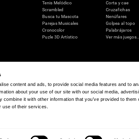
Tenis Melódico
Corta y cae
Scrambled
Cruzafichas
Busca tu Mascota
Nenúfares
Parejas Musicales
Golpea al topo
Cronocolor
Palabrájaros
Puzle 3D Artístico
Ver más juegos..
s
raciones y deterioro cognitivo con el fin de ofrecer a un médico información pertinente p
un profesional de la salud cualificado), se pueden utilizar como ayuda para determinar si u
eto). CogniFit no ofrece directamente un diagnóstico médico de ningún tipo. Un diagnóst
ise content and ads, to provide social media features and to an
ndo en cuenta una amplia gama de posibles factores. De acuerdo al uso indicado, CogniFit
rmation about your use of our site with our social media, advertis
utilizado para estudios de investigación en cualquier campo de investigación relacionado c
conforme al procedimiento dictado por el centro de investigación y será una obligación p
 combine it with other information that you’ve provided to them o
as requeridas para cualquier sujeto de investigación en virtud de lo dispuesto en la Secc
 use of their services.
tivo
Sala de prensa de CogniFit
Media Kit
Conviértete en afiliado
Conviértet