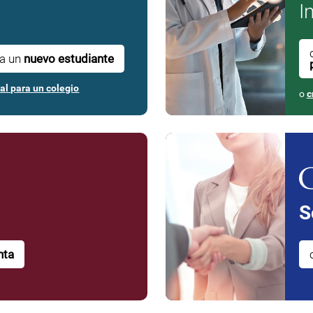
I
ra un
nuevo estudiante
al para un colegio
o
c
S
nta