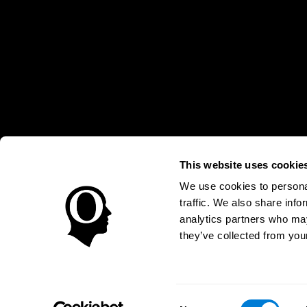
This website uses cookie
* Las evaluaciones de CogniFit están diseñadas para detectar alte
clínico, los resultados de CogniFit (cuando son interpretados por 
neuropsicológica (por ejemplo, un examen neuropsicológico compl
We use cookies to personal
puede ser realizada por un médico o psicólogo cualificado tenie
traffic. We also share info
un dispositivo médico certicado por la FDA. El producto puede ser 
uso del producto debe hacerse en los sujetos humanos apropiados 
analytics partners who may
sujeto humano nunca no podrán ser, en ningún caso, inferiores a l
they’ve collected from your
Condiciones de Uso
Política de Privacidad
Equipo Direc
Declaración de Accesibilidad
Centro de Confianza
Consent
ARGENTINA