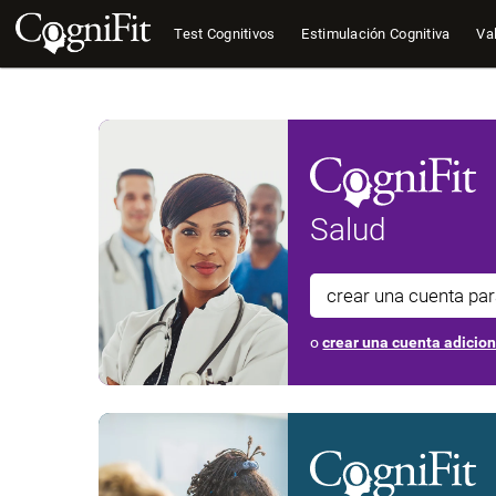
Test Cognitivos
Estimulación Cognitiva
Val
Salud
crear una cuenta pa
o
crear una cuenta adicio