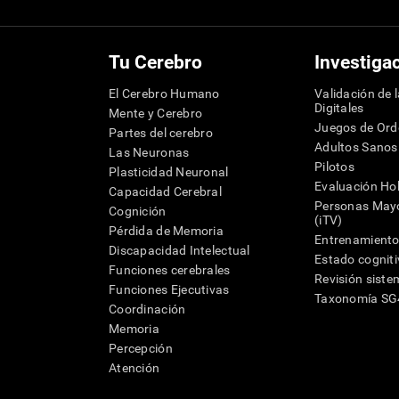
Tu Cerebro
Investiga
El Cerebro Humano
Validación de 
Digitales
Mente y Cerebro
Juegos de Or
Partes del cerebro
Adultos Sanos
Las Neuronas
Pilotos
Plasticidad Neuronal
Evaluación Hol
Capacidad Cerebral
Personas Mayo
Cognición
(iTV)
Pérdida de Memoria
Entrenamiento
Discapacidad Intelectual
Estado cognit
Funciones cerebrales
Revisión siste
Funciones Ejecutivas
Taxonomía S
Coordinación
Memoria
Percepción
Atención