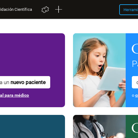
idación Científica
Herrami
P
ra un
nuevo paciente
nal para médico
o
c