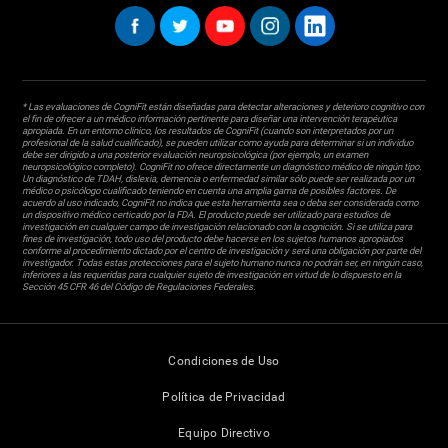
* Las evaluaciones de CogniFit están diseñadas para detectar alteraciones y deterioro cognitivo con
el fin de ofrecer a un médico información pertinente para diseñar una intervención terapéutica
apropiada. En un entorno clínico, los resultados de CogniFit (cuando son interpretados por un
profesional de la salud cualificado), se pueden utilizar como ayuda para determinar si un individuo
debe ser dirigido a una posterior evaluación neuropsicológica (por ejemplo, un examen
neuropsicológico completo). CogniFit no ofrece directamente un diagnóstico médico de ningún tipo.
Un diagnóstico de TDAH, dislexia, demencia o enfermedad similar sólo puede ser realizada por un
médico o psicólogo cualificado teniendo en cuenta una amplia gama de posibles factores. De
acuerdo al uso indicado, CogniFit no indica que esta herramienta sea o deba ser considerada como
un dispositivo médico certicado por la FDA. El producto puede ser utilizado para estudios de
investigación en cualquier campo de investigación relacionado con la cognición. Si se utiliza para
fines de investigación, todo uso del producto debe hacerse en los sujetos humanos apropiados
conforme al procedimiento dictado por el centro de investigación y será una obligación por parte del
investigador. Todas estas protecciones para el sujeto humano nunca no podrán ser, en ningún caso,
inferiores a las requeridas para cualquier sujeto de investigación en virtud de lo dispuesto en la
Sección 45 CFR 46 del Código de Regulaciones Federales.
Condiciones de Uso
Política de Privacidad
Equipo Directivo