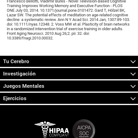
Francesco Bellotti, Vladimír Burěs - Novel Television-Based Cognitive
Training Improves Working Memory and Executive Function - PLOS
ONE July 03, 2014. 10.1371/journal.pone.0101472. Gard T, Hölzel BK,
Lazar SW. The potential effects of meditation on age-related cognitive
decline: a systematic review. Ann N Y Acad Sci. 2014 Jan; 1307:89-103.
doi: 10.1111/nyas.12348. 2. Voss MW et al. Plasticity of brain networks
in a randomized intervention trial of exercise training in older adults.
Front Aging Neurosci. 2010 Aug 26;2. pii: 32. doi:
10.3389/fnagi.2010.00032.
Tu Cerebro
Investigación
Juegos Mentales
Ejercicios