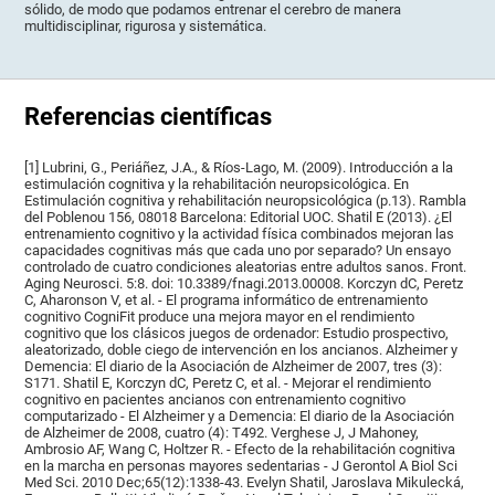
sólido, de modo que podamos entrenar el cerebro de manera
multidisciplinar, rigurosa y sistemática.
Referencias científicas
[1] Lubrini, G., Periáñez, J.A., & Ríos-Lago, M. (2009). Introducción a la
estimulación cognitiva y la rehabilitación neuropsicológica. En
Estimulación cognitiva y rehabilitación neuropsicológica (p.13). Rambla
del Poblenou 156, 08018 Barcelona: Editorial UOC. Shatil E (2013). ¿El
entrenamiento cognitivo y la actividad física combinados mejoran las
capacidades cognitivas más que cada uno por separado? Un ensayo
controlado de cuatro condiciones aleatorias entre adultos sanos. Front.
Aging Neurosci. 5:8. doi: 10.3389/fnagi.2013.00008. Korczyn dC, Peretz
C, Aharonson V, et al. - El programa informático de entrenamiento
cognitivo CogniFit produce una mejora mayor en el rendimiento
cognitivo que los clásicos juegos de ordenador: Estudio prospectivo,
aleatorizado, doble ciego de intervención en los ancianos. Alzheimer y
Demencia: El diario de la Asociación de Alzheimer de 2007, tres (3):
S171. Shatil E, Korczyn dC, Peretz C, et al. - Mejorar el rendimiento
cognitivo en pacientes ancianos con entrenamiento cognitivo
computarizado - El Alzheimer y a Demencia: El diario de la Asociación
de Alzheimer de 2008, cuatro (4): T492. Verghese J, J Mahoney,
Ambrosio AF, Wang C, Holtzer R. - Efecto de la rehabilitación cognitiva
en la marcha en personas mayores sedentarias - J Gerontol A Biol Sci
Med Sci. 2010 Dec;65(12):1338-43. Evelyn Shatil, Jaroslava Mikulecká,