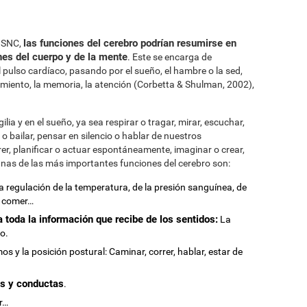
las funciones del cerebro podrían resumirse en
l SNC,
nes del cuerpo y de la mente
. Este se encarga de
l pulso cardíaco, pasando por el sueño, el hambre o la sed,
miento, la memoria, la atención (Corbetta & Shulman, 2002),
ilia y en el sueño, ya sea respirar o tragar, mirar, escuchar,
r o bailar, pensar en silencio o hablar de nuestros
er, planificar o actuar espontáneamente, imaginar o crear,
gunas de las más importantes funciones del cerebro son:
 regulación de la temperatura, de la presión sanguínea, de
r, comer…
a toda la información que recibe de los sentidos:
La
to.
s y la posición postural: Caminar, correr, hablar, estar de
s y conductas
.
er…