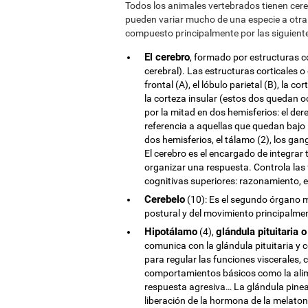
Todos los animales vertebrados tienen cere
pueden variar mucho de una especie a otra
compuesto principalmente por las siguiente
El cerebro
, formado por estructuras c
cerebral). Las estructuras corticales o 
frontal (A), el lóbulo parietal (B), la co
la corteza insular (estos dos quedan o
por la mitad en dos hemisferios: el der
referencia a aquellas que quedan bajo 
dos hemisferios, el tálamo (2), los ga
El cerebro es el encargado de integrar 
organizar una respuesta. Controla las
cognitivas superiores: razonamiento, 
Cerebelo
(10): Es el segundo órgano m
postural y del movimiento principalme
Hipotálamo
glándula pituitaria o
(4),
comunica con la glándula pituitaria y c
para regular las funciones viscerales,
comportamientos básicos como la alime
respuesta agresiva… La glándula pineal
liberación de la hormona de la melatoni