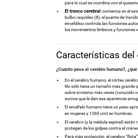
para lo cual se coordina con el quiasm
El tronco cerebral
: comienza en el ex
bulbo raquídeo (8), el puente de Varoli
encefálico controla las funciones auto
los movimientos límbicos y funciones v
Características de
¿Cuánto pesa el cerebro humano?, ¿qué 
En el cerebro humano, el córtex cerebr
No sólo tiene un tamaño más grande qu
sobre sí mismo más veces (conocido co
surcos que le dan esa apariencia arrug
El encéfalo humano tiene un peso apro
en mujeres y 1260 cm
en hombres.
3
El cerebro (y la médula espinal) está
protegen de los golpes contra el cráne
Para más protección, el cerebro “flota”