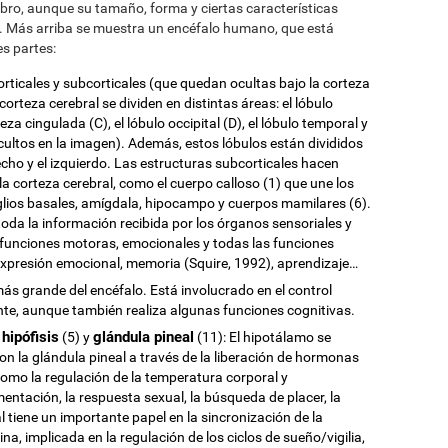
bro, aunque su tamaño, forma y ciertas características
. Más arriba se muestra un encéfalo humano, que está
s partes:
orticales y subcorticales (que quedan ocultas bajo la corteza
corteza cerebral se dividen en distintas áreas: el lóbulo
rteza cingulada (C), el lóbulo occipital (D), el lóbulo temporal y
cultos en la imagen). Además, estos lóbulos están divididos
echo y el izquierdo. Las estructuras subcorticales hacen
la corteza cerebral, como el cuerpo calloso (1) que une los
nglios basales, amígdala, hipocampo y cuerpos mamilares (6).
toda la información recibida por los órganos sensoriales y
 funciones motoras, emocionales y todas las funciones
expresión emocional, memoria (Squire, 1992), aprendizaje…
ás grande del encéfalo. Está involucrado en el control
nte, aunque también realiza algunas funciones cognitivas.
 hipófisis
glándula pineal
(5) y
(11): El hipotálamo se
on la glándula pineal a través de la liberación de hormonas
 como la regulación de la temperatura corporal y
ntación, la respuesta sexual, la búsqueda de placer, la
 tiene un importante papel en la sincronización de la
na, implicada en la regulación de los ciclos de sueño/vigilia,