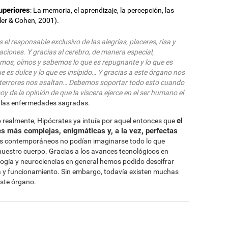
uperiores
: La memoria, el aprendizaje, la percepción, las
ller & Cohen, 2001).
el responsable exclusivo de las alegrías, placeres, risa y
taciones. Y gracias al cerebro, de manera especial,
emos, oímos y sabemos lo que es repugnante y lo que es
que es dulce y lo que es insípido… Y gracias a este órgano nos
y terrores nos asaltan… Debemos soportar todo esto cuando
y de la opinión de que la víscera ejerce en el ser humano el
e las enfermedades sagradas.
el
o realmente, Hipócrates ya intuía por aquel entonces que
s más complejas, enigmáticas y, a la vez, perfectas
sus contemporáneos no podían imaginarse todo lo que
nuestro cuerpo. Gracias a los avances tecnológicos en
logía y neurociencias en general hemos podido descifrar
a y funcionamiento. Sin embargo, todavía existen muchas
este órgano.