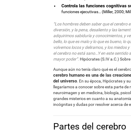
Controla las funciones cognitivas s
funciones ejecutivas… (Miller, 2000; Mi
“Los hombres deben saber que el cerebro es 
diversión, y la pena, desaliento y las lamen
adquirimos sabiduría y conocimientos, y v
bello, lo que es malo y lo que es bueno, lo 
volvemos locos y deliramos, y los miedos 
el cerebro no está sano…Y en este sentido so
mayor poder”.
Hipócrates (S.IV a.C.) Sobr
Aunque aún no tenía claro qué es el cerebr
cerebro humano es una de las creacione
del universo
. En su época, Hipócrates y 
llegaríamos a conocer sobre esta parte de 
neuroimagen y en medicina, biología, psico
grandes misterios en cuanto a su anatomí
incógnitas y dudas por resolver acerca de 
Partes del cerebro