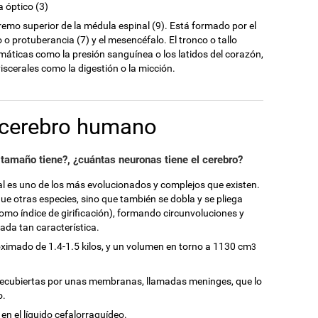
a óptico (3)
tremo superior de la médula espinal (9). Está formado por el
o o protuberancia (7) y el mesencéfalo. El tronco o tallo
máticas como la presión sanguínea o los latidos del corazón,
iscerales como la digestión o la micción.
l cerebro humano
tamaño tiene?, ¿cuántas neuronas tiene el cerebro?
al es uno de los más evolucionados y complejos que existen.
e otras especies, sino que también se dobla y se pliega
mo índice de girificación), formando circunvoluciones y
ada tan característica.
ximado de 1.4-1.5 kilos, y un volumen en torno a 1130 cm
3
n recubiertas por unas membranas, llamadas meninges, que lo
o.
 en el líquido cefalorraquídeo.