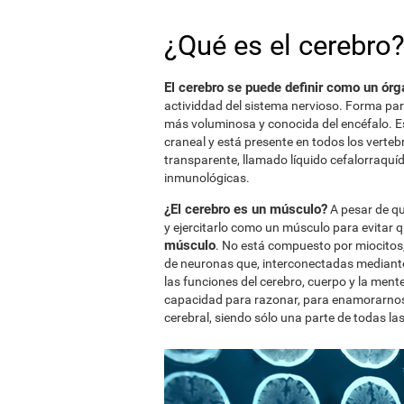
¿Qué es el cerebro
El cerebro se puede definir como un ór
actividdad del sistema nervioso. Forma par
más voluminosa y conocida del encéfalo. Est
craneal y está presente en todos los vertebr
transparente, llamado líquido cefalorraquí
inmunológicas.
¿El cerebro es un músculo?
A pesar de qu
y ejercitarlo como un músculo para evitar q
músculo
. No está compuesto por miocitos,
de neuronas que, interconectadas mediante
las funciones del cerebro, cuerpo y la ment
capacidad para razonar, para enamorarnos o
cerebral, siendo sólo una parte de todas la