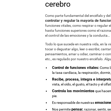
cerebro
Como parte fundamental del encéfalo y de
controlar y regular la mayoría de funcio
funciones vitales, como respirar o regular e
hasta funciones superiores como el razona
el control de las emociones y la conducta…
Todo lo que sucede en nuestra vida, en la vig
tocar o degustar algo, leer o escribir, canta
pensamientos, amar u odiar, caminar o corr
etc., es regulado por nuestro encéfalo. Al
Control de funciones vitales:
Como la
la tasa cardíaca, la respiración, dormi
Recibe, procesa, integra e interpret
vista, el oído, el gusto, el tacto y el olfa
Controla los movimientos
que hacemo
pie.
emocione
Es responsable de nuestras
pensar
Nos permite
, razonar, sentir, s