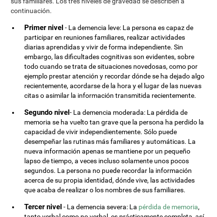
sus familiares. Los tres niveles de gravedad se describen a
continuación.
Primer nivel
- La demencia leve: La persona es capaz de
participar en reuniones familiares, realizar actividades
diarias aprendidas y vivir de forma independiente. Sin
embargo, las dificultades cognitivas son evidentes, sobre
todo cuando se trata de situaciones novedosas, como por
ejemplo prestar atención y recordar dónde se ha dejado algo
recientemente, acordarse de la hora y el lugar de las nuevas
citas o asimilar la información transmitida recientemente.
Segundo nivel
- La demencia moderada: La pérdida de
memoria se ha vuelto tan grave que la persona ha perdido la
capacidad de vivir independientemente. Sólo puede
desempeñar las rutinas más familiares y automáticas. La
nueva información apenas se mantiene por un pequeño
lapso de tiempo, a veces incluso solamente unos pocos
segundos. La persona no puede recordar la información
acerca de su propia identidad, dónde vive, las actividades
que acaba de realizar o los nombres de sus familiares.
Tercer nivel
- La demencia severa: La
pérdida de memoria
,
tanto verbal como no verbal, es prácticamente completa, así