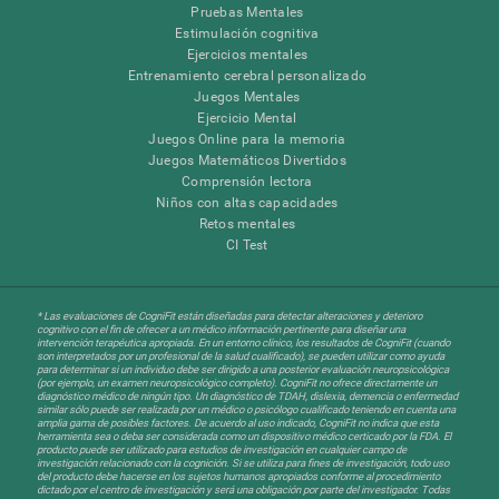
Pruebas Mentales
Estimulación cognitiva
Ejercicios mentales
Entrenamiento cerebral personalizado
Juegos Mentales
Ejercicio Mental
Juegos Online para la memoria
Juegos Matemáticos Divertidos
Comprensión lectora
Niños con altas capacidades
Retos mentales
CI Test
* Las evaluaciones de CogniFit están diseñadas para detectar alteraciones y deterioro
cognitivo con el fin de ofrecer a un médico información pertinente para diseñar una
intervención terapéutica apropiada. En un entorno clínico, los resultados de CogniFit (cuando
son interpretados por un profesional de la salud cualificado), se pueden utilizar como ayuda
para determinar si un individuo debe ser dirigido a una posterior evaluación neuropsicológica
(por ejemplo, un examen neuropsicológico completo). CogniFit no ofrece directamente un
diagnóstico médico de ningún tipo. Un diagnóstico de TDAH, dislexia, demencia o enfermedad
similar sólo puede ser realizada por un médico o psicólogo cualificado teniendo en cuenta una
amplia gama de posibles factores. De acuerdo al uso indicado, CogniFit no indica que esta
herramienta sea o deba ser considerada como un dispositivo médico certicado por la FDA. El
producto puede ser utilizado para estudios de investigación en cualquier campo de
investigación relacionado con la cognición. Si se utiliza para fines de investigación, todo uso
del producto debe hacerse en los sujetos humanos apropiados conforme al procedimiento
dictado por el centro de investigación y será una obligación por parte del investigador. Todas