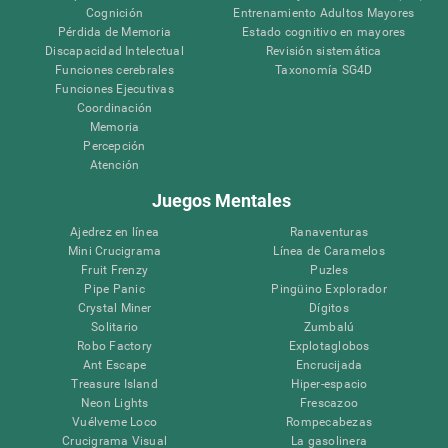
Cognición
Entrenamiento Adultos Mayores
Pérdida de Memoria
Estado cognitivo en mayores
Discapacidad Intelectual
Revisión sistemática
Funciones cerebrales
Taxonomía SG4D
Funciones Ejecutivas
Coordinación
Memoria
Percepción
Atención
Juegos Mentales
Ajedrez en línea
Ranaventuras
Mini Crucigrama
Línea de Caramelos
Fruit Frenzy
Puzles
Pipe Panic
Pingüino Explorador
Crystal Miner
Dígitos
Solitario
Zumbalú
Robo Factory
Explotaglobos
Ant Escape
Encrucijada
Treasure Island
Hiper-espacio
Neon Lights
Frescazoo
Vuélveme Loco
Rompecabezas
Crucigrama Visual
La gasolinera