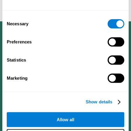
cognitivo en pacientes ancianos con entrenamiento cognitivo
computarizado - El Alzheimer y a Demencia: El diario de la
Asociación de Alzheimer de 2008, cuatro (4): T492.
Consent
Necessary
Selection
Preferences
Statistics
Marketing
Show details
Allow all
CogniFit App