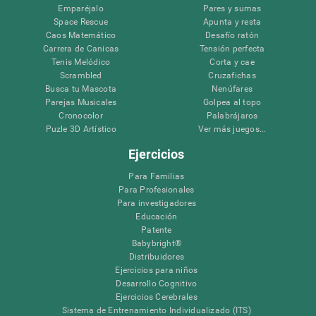
Emparéjalo
Pares y sumas
Space Rescue
Apunta y resta
Caos Matemático
Desafío ratón
Carrera de Canicas
Tensión perfecta
Tenis Melódico
Corta y cae
Scrambled
Cruzafichas
Busca tu Mascota
Nenúfares
Parejas Musicales
Golpea al topo
Cronocolor
Palabrájaros
Puzle 3D Artístico
Ver más juegos...
Ejercicios
Para Familias
Para Profesionales
Para investigadores
Educación
Patente
Babybright®
Distribuidores
Ejercicios para niños
Desarrollo Cognitivo
Ejercicios Cerebrales
Sistema de Entrenamiento Individualizado (ITS)