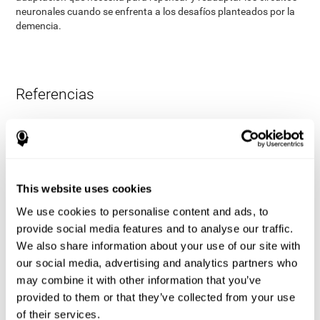
neuronales cuando se enfrenta a los desafíos planteados por la
demencia.
Referencias
James Siberski, Evelyn Shatil, Carol Siberski, Margie Eckroth-
Bucher, Aubrey French, Sara Horton, Rachel F. Loefflad, Phillip
Rouse. Computer-Based Cognitive Training for Individuals With
Intellectual and Developmental Disabilities: Pilot Study - The
American Journal of Alzheimer’s Disease & Other Dementias
This website uses cookies
2014; doi: 10.1177/1533317514539376
We use cookies to personalise content and ads, to
Korczyn dC, Peretz C, Aharonson V, et al. - El programa
provide social media features and to analyse our traffic.
informático de entrenamiento cognitivo CogniFit produce una
We also share information about your use of our site with
mejora mayor en el rendimiento cognitivo que los clásicos juegos
de ordenador: Estudio prospectivo, aleatorizado, doble ciego de
our social media, advertising and analytics partners who
intervención en los ancianos. Alzheimer y Demencia: El diario de
may combine it with other information that you’ve
la Asociación de Alzheimer de 2007, tres (3): S171.
provided to them or that they’ve collected from your use
Shatil E, Korczyn dC, Peretz C, et al. - Mejorar el rendimiento
of their services.