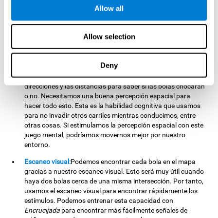
Atención focalizada:
Usamos nuestra atención focalizada
Allow all
para detectar las bolas y las intersecciones donde podemos
poner las piedras. Todos los días usamos esta habilidad
cognitiva, como cuando atendemos al profesor o estamos
Allow selection
centrados en una lectura. Podríamos ser más eficientes en
estas situaciones al estimular nuestra atención focalizada
con
Encrucijada
.
Deny
Percepción espacial:
Tenemos que calcular los espacios,
direcciones y las distancias para saber si las bolas chocarán
o no. Necesitamos una buena percepción espacial para
hacer todo esto. Esta es la habilidad cognitiva que usamos
para no invadir otros carriles mientras conducimos, entre
otras cosas. Si estimulamos la percepción espacial con este
juego mental, podríamos movernos mejor por nuestro
entorno.
Escaneo visual:
Podemos encontrar cada bola en el mapa
gracias a nuestro escaneo visual. Esto será muy útil cuando
haya dos bolas cerca de una misma intersección. Por tanto,
usamos el escaneo visual para encontrar rápidamente los
estímulos. Podemos entrenar esta capacidad con
Encrucijada
para encontrar más fácilmente señales de