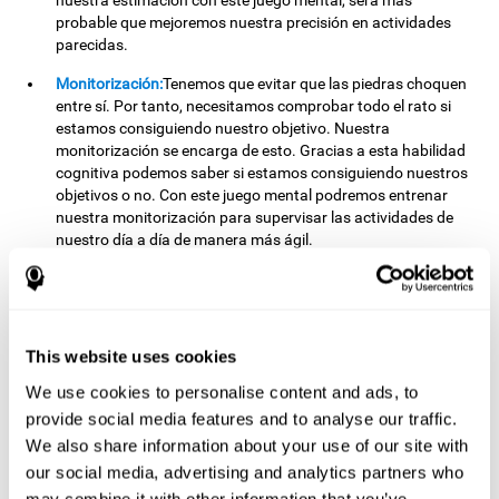
nuestra estimación con este juego mental, será más
probable que mejoremos nuestra precisión en actividades
parecidas.
Monitorización:
Tenemos que evitar que las piedras choquen
entre sí. Por tanto, necesitamos comprobar todo el rato si
estamos consiguiendo nuestro objetivo. Nuestra
monitorización se encarga de esto. Gracias a esta habilidad
cognitiva podemos saber si estamos consiguiendo nuestros
objetivos o no. Con este juego mental podremos entrenar
nuestra monitorización para supervisar las actividades de
nuestro día a día de manera más ágil.
Otras capacidades cognitivas
relevantes son:
This website uses cookies
We use cookies to personalise content and ads, to
Planificación:
Debemos pensar cuándo es necesario usar una
piedra para evitar choques y cuándo no. Esto es importante
provide social media features and to analyse our traffic.
porque podemos usar pocas piedras a la vez. Si nos
We also share information about your use of our site with
esforzamos en planificar nuestras jugadas, es posible
our social media, advertising and analytics partners who
mejorar esta capacidad cognitiva. Además de en este juego,
may combine it with other information that you’ve