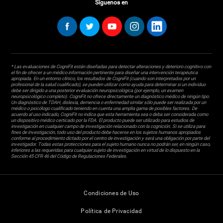
Síguenos en
* Las evaluaciones de CogniFit están diseñadas para detectar alteraciones y deterioro cognitivo con
el fin de ofrecer a un médico información pertinente para diseñar una intervención terapéutica
apropiada. En un entorno clínico, los resultados de CogniFit (cuando son interpretados por un
profesional de la salud cualificado), se pueden utilizar como ayuda para determinar si un individuo
debe ser dirigido a una posterior evaluación neuropsicológica (por ejemplo, un examen
neuropsicológico completo). CogniFit no ofrece directamente un diagnóstico médico de ningún tipo.
Un diagnóstico de TDAH, dislexia, demencia o enfermedad similar sólo puede ser realizada por un
médico o psicólogo cualificado teniendo en cuenta una amplia gama de posibles factores. De
acuerdo al uso indicado, CogniFit no indica que esta herramienta sea o deba ser considerada como
un dispositivo médico certicado por la FDA. El producto puede ser utilizado para estudios de
investigación en cualquier campo de investigación relacionado con la cognición. Si se utiliza para
fines de investigación, todo uso del producto debe hacerse en los sujetos humanos apropiados
conforme al procedimiento dictado por el centro de investigación y será una obligación por parte del
investigador. Todas estas protecciones para el sujeto humano nunca no podrán ser, en ningún caso,
inferiores a las requeridas para cualquier sujeto de investigación en virtud de lo dispuesto en la
Sección 45 CFR 46 del Código de Regulaciones Federales.
Condiciones de Uso
Política de Privacidad