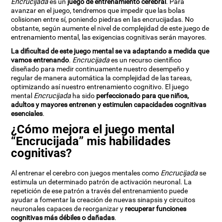
Encrucijada
es un
juego de entrenamiento cerebral
. Para
avanzar en el juego, tendremos que impedir que las bolas
colisionen entre sí, poniendo piedras en las encrucijadas. No
obstante, según aumente el nivel de complejidad de este juego de
entrenamiento mental, las exigencias cognitivas serán mayores.
La dificultad de este juego mental se va adaptando a medida que
vamos entrenando
.
Encrucijada
es un recurso científico
diseñado para medir continuamente nuestro desempeño y
regular de manera automática la complejidad de las tareas,
optimizando así nuestro entrenamiento cognitivo. El juego
mental
Encrucijada
ha sido
perfeccionado para que niños,
adultos y mayores entrenen y estimulen capacidades cognitivas
esenciales
.
¿Cómo mejora el juego mental
“Encrucijada” mis habilidades
cognitivas?
Al entrenar el cerebro con juegos mentales como
Encrucijada
se
estimula un determinado patrón de activación neuronal. La
repetición de ese patrón a través del entrenamiento puede
ayudar a fomentar la creación de nuevas sinapsis y circuitos
neuronales capaces de reorganizar y
recuperar funciones
cognitivas más débiles o dañadas
.