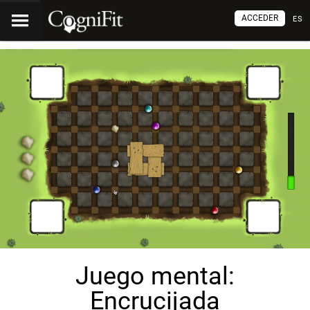
ACCEDER
ES
Juego mental:
Encrucijada