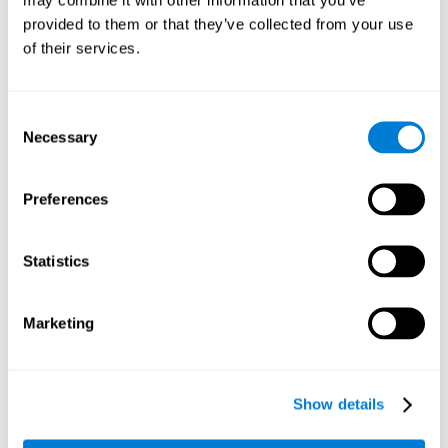
empleamos la planificación para establecer recorridos más
provided to them or that they’ve collected from your use
optimizados en coche, por ejemplo.
of their services.
Inhibición:
Cuando vemos que van a chocar dos bolas,
debemos colocar una piedra entre ellas. No obstante, las
bolas cambian su dirección al azar, por lo que pueden evitar
Consent
la colisión sin nuestra ayuda. En este caso, deberíamos
Necessary
Selection
cortar o inhibir la conducta de poner la piedra, ya que ha
dejado de ser necesaria. Nuestra capacidad de inhibición
puede ser estimulada con este juego mental. Una mayor
Preferences
capacidad inhibitoria puede ayudarnos a frenar a tiempo si
se nos cruza un peatón u otro vehículo.
Memoria visual a corto plazo:
Podemos recordar la posición
Statistics
de una bola mientras atendemos a las demás. Esto facilitará
el encontrarla de nuevo, cuando nos hayamos asegurado de
que las otras bolas no corren peligro. Usamos nuestra
Marketing
memoria visual a corto plazo para retener esta información.
También la usamos en el colegio para recordar lo que había
en la pizarra antes de borrarla. Entrenando esta habilidad
cognitiva, podremos ser más eficientes en este tipo de
Show details
situaciones.