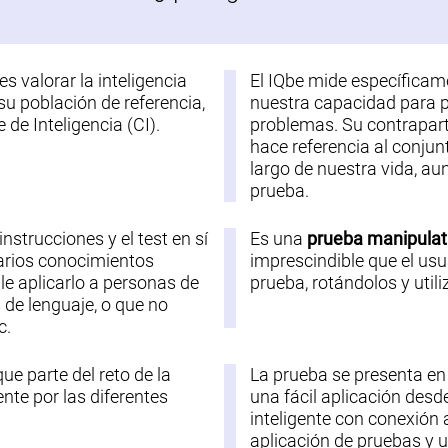
 es valorar la inteligencia
El IQbe mide específica
u población de referencia,
nuestra capacidad para p
de Inteligencia (CI).
problemas. Su contraparte 
hace referencia al conju
largo de nuestra vida, au
prueba.
 instrucciones y el test en sí
Es una
prueba manipulat
sarios conocimientos
imprescindible que el usu
ble aplicarlo a personas de
prueba, rotándolos y util
de lenguaje, o que no
c.
que parte del reto de la
La prueba se presenta e
te por las diferentes
una fácil aplicación desd
inteligente con conexión 
aplicación de pruebas y u