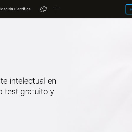
idación Científica
H
te intelectual en
 test gratuito y