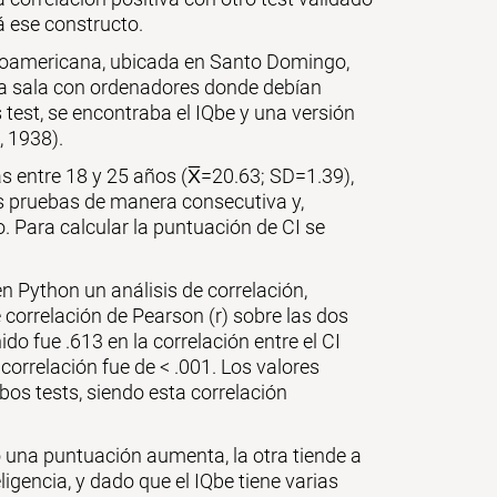
á ese constructo.
beroamericana, ubicada en Santo Domingo,
una sala con ordenadores donde debían
s test, se encontraba el IQbe y una versión
, 1938).
 entre 18 y 25 años (X̅=20.63; SD=1.39),
s pruebas de manera consecutiva y,
. Para calcular la puntuación de CI se
n Python un análisis de correlación,
e correlación de Pearson (r) sobre las dos
do fue .613 en la correlación entre el CI
 correlación fue de < .001. Los valores
bos tests, siendo esta correlación
o una puntuación aumenta, la otra tiende a
ligencia, y dado que el IQbe tiene varias