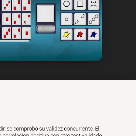
r, se comprobó su validez concurrente. El
a correlación positiva con otro test validado