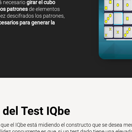
rá necesario
girar el cubo
los patrones
de elementos
ez descifrados los patrones,
cesarios para generar la
 del Test IQbe
ue el IQbe está midiendo el constructo que se desea medi
alidez concurrente es que, si un test dado tiene una elevad