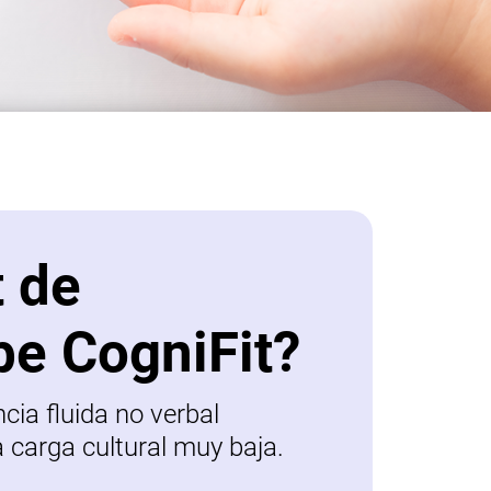
t de
be CogniFit?
ncia fluida no verbal
a carga cultural muy baja.