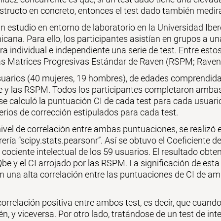
tructo en concreto, entonces el test dado también medir
un estudio en entorno de laboratorio en la Universidad I
cana. Para ello, los participantes asistían en grupos a 
a individual e independiente una serie de test. Entre esto
las Matrices Progresivas Estándar de Raven (RSPM; Raven
suarios (40 mujeres, 19 hombres), de edades comprendidas
be y las RSPM. Todos los participantes completaron amba
se calculó la puntuación CI de cada test para cada usuario
terios de corrección estipulados para cada test.
nivel de correlación entre ambas puntuaciones, se realizó e
ería “scipy.stats.pearsonr”. Así se obtuvo el Coeficiente d
ociente intelectual de los 59 usuarios. El resultado obteni
Qbe y el CI arrojado por las RSPM. La significación de esta
n una alta correlación entre las puntuaciones de CI de am
correlación positiva entre ambos test, es decir, que cuand
 y viceversa. Por otro lado, tratándose de un test de inte