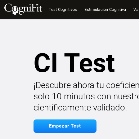
Test Cognitivos
Estimulación Cognitiva
Val
CI Test
¡Descubre ahora tu coeficien
solo 10 minutos con nuestro
científicamente validado!
Empezar Test