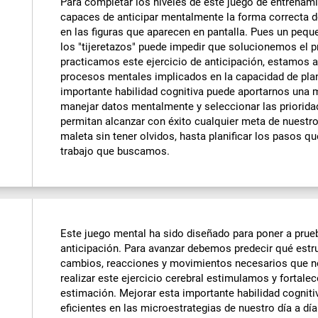
Para completar los niveles de este juego de entrenam
capaces de anticipar mentalmente la forma correcta de
en las figuras que aparecen en pantalla. Pues un pequ
los "tijeretazos" puede impedir que solucionemos el 
practicamos este ejercicio de anticipación, estamos 
procesos mentales implicados en la capacidad de plan
importante habilidad cognitiva puede aportarnos una m
manejar datos mentalmente y seleccionar las priorid
permitan alcanzar con éxito cualquier meta de nuestro
maleta sin tener olvidos, hasta planificar los pasos q
trabajo que buscamos.
Este juego mental ha sido diseñado para poner a prue
anticipación. Para avanzar debemos predecir qué estr
cambios, reacciones y movimientos necesarios que no
realizar este ejercicio cerebral estimulamos y fortal
estimación. Mejorar esta importante habilidad cognit
eficientes en las microestrategias de nuestro día a dí