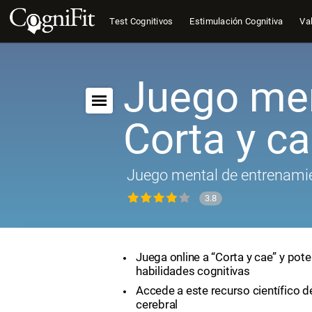
Test Cognitivos
Estimulación Cognitiva
Val
Juego men
Corta y c
Juego mental de entrenamie
3.8
Juega online a “Corta y cae” y pote
habilidades cognitivas
Accede a este recurso científico 
cerebral