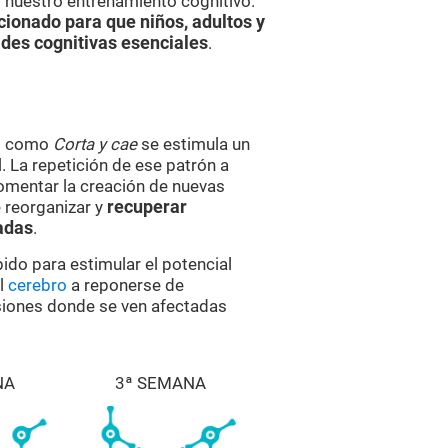
í nuestro entrenamiento cognitivo.
cionado para que niños, adultos y
des cognitivas esenciales
.
es como
Corta y cae
se estimula un
 La repetición de ese patrón a
omentar la creación de nuevas
 reorganizar y
recuperar
adas
.
bido para estimular el potencial
al
cerebro
a reponerse de
esiones donde se ven afectadas
NA
3ª SEMANA