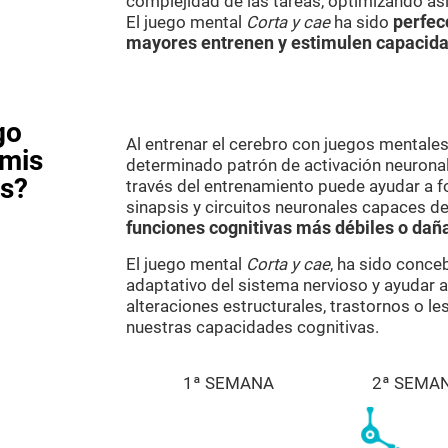
complejidad de las tareas, optimizando as
El juego mental
Corta y cae
ha sido
perfec
mayores entrenen y estimulen capacida
go
Al entrenar el cerebro con juegos mental
 mis
determinado patrón de activación neuronal.
as?
través del entrenamiento puede ayudar a f
sinapsis y circuitos neuronales capaces de
funciones cognitivas más débiles o dañ
El juego mental
Corta y cae
, ha sido conce
adaptativo del sistema nervioso y ayudar 
alteraciones estructurales, trastornos o l
nuestras capacidades cognitivas.
1ª SEMANA
2ª SEMA