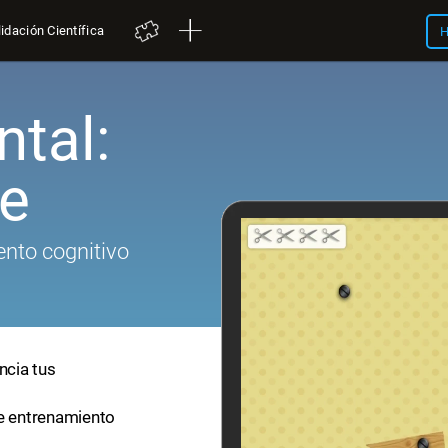
idación Científica
H
tal:
ae
nto cognitivo
ncia tus
de entrenamiento