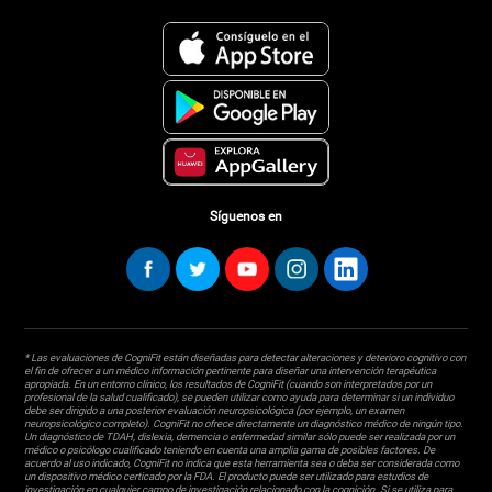
Síguenos en
* Las evaluaciones de CogniFit están diseñadas para detectar alteraciones y deterioro cognitivo con
el fin de ofrecer a un médico información pertinente para diseñar una intervención terapéutica
apropiada. En un entorno clínico, los resultados de CogniFit (cuando son interpretados por un
profesional de la salud cualificado), se pueden utilizar como ayuda para determinar si un individuo
debe ser dirigido a una posterior evaluación neuropsicológica (por ejemplo, un examen
neuropsicológico completo). CogniFit no ofrece directamente un diagnóstico médico de ningún tipo.
Un diagnóstico de TDAH, dislexia, demencia o enfermedad similar sólo puede ser realizada por un
médico o psicólogo cualificado teniendo en cuenta una amplia gama de posibles factores. De
acuerdo al uso indicado, CogniFit no indica que esta herramienta sea o deba ser considerada como
un dispositivo médico certicado por la FDA. El producto puede ser utilizado para estudios de
investigación en cualquier campo de investigación relacionado con la cognición. Si se utiliza para