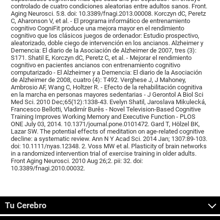
controlado de cuatro condiciones aleatorias entre adultos sanos. Front.
Aging Neurosci. 5:8. doi: 10.3389/fnagi.2013.00008. Korczyn dC, Peretz
C, Aharonson V, et al. - El programa informático de entrenamiento
cognitivo CogniFit produce una mejora mayor en el rendimiento
cognitivo que los clásicos juegos de ordenador: Estudio prospectivo,
aleatorizado, doble ciego de intervención en los ancianos. Alzheimer y
Demencia: El diario de la Asociación de Alzheimer de 2007, tres (3):
S171. Shatil E, Korczyn dC, Peretz C, et al. - Mejorar el rendimiento
cognitivo en pacientes ancianos con entrenamiento cognitivo
computarizado - El Alzheimer y a Demencia: El diario de la Asociación
de Alzheimer de 2008, cuatro (4): T492. Verghese J, J Mahoney,
Ambrosio AF, Wang C, Holtzer R. - Efecto de la rehabilitación cognitiva
en la marcha en personas mayores sedentarias - J Gerontol A Biol Sci
Med Sci. 2010 Dec;65(12):1338-43. Evelyn Shatil, Jaroslava Mikulecká,
Francesco Bellotti, Vladimír Burěs - Novel Television-Based Cognitive
Training Improves Working Memory and Executive Function - PLOS
ONE July 03, 2014. 10.1371/journal.pone.0101472. Gard T, Hölzel BK,
Lazar SW. The potential effects of meditation on age-related cognitive
decline: a systematic review. Ann N Y Acad Sci. 2014 Jan; 1307:89-103.
doi: 10.1111/nyas.12348. 2. Voss MW et al. Plasticity of brain networks
in a randomized intervention trial of exercise training in older adults.
Front Aging Neurosci. 2010 Aug 26;2. pii: 32. doi:
10.3389/fnagi.2010.00032.
Tu Cerebro