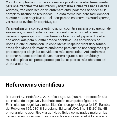
CogniFit emplea la información que recopila durante el entrenamiento
para analizar nuestros resultados y adaptarse a nuestras necesidades.
Además, tras cada sesión de entrenamiento, podemos acceder a un
completo informe de resultados. De esta forma nos será fácil conocer
nuestro estado cognitivo actual, compararlo con nuestro estado previo,
ver nuestra evolución cognitiva, etc.
Para realizar una correcta estimulación cognitiva para la preparación de
exámenes, no nos basta con realizar cualquier actividad online. Es
necesario que elijamos correctamente la actividad y que la dificultad
sea adecuada para nuestro estado cognitivo. Las actividades de
CogniFit, que cuentan con un consistente respaldo científico, toman
estas decisiones de manera autónoma para que no nos tengamos que
preocupar por elegir las actividades más apropiadas. Así, podremos
entrenar nuestro cerebro de una manera rigurosa, sistemática y
multidisciplinar sin preocuparnos por los aspectos más técnicos del
entrenamiento.
Referencias científicas
[1] Lubrini, G., Periáñez, J.A., & Ríos-Lago, M. (2009). Introducción a la
estimulación cognitiva y la rehabilitación neuropsicológica. En
Estimulación cognitiva y rehabilitación neuropsicológica (p.13). Rambla
del Poblenou 156, 08018 Barcelona: Editorial UOC. Shatil E (2013). ¿El
entrenamiento cognitivo y la actividad física combinados mejoran las
capacidades cognitivas más que cada uno por separado? Un ensayo