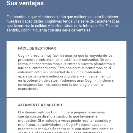
Sus ventajas
Es importante que el entrenamiento que realicemos para fortalecer
nuestras capacidades cognitivas tenga una serie de características
que favorezca la calidad y la efectividad de la intervención. En este
sentido, CogniFit cuenta con una serie de ventajas:
FÁCIL DE GESTIONAR
CogniFit resulta muy fácil de usar, ya que la mayoría de los
procesos del entrenamiento están automatizados. De esta
forma, no tendremos más que entrar a nuestra plataforma e
iniciar el entrenamiento. Esto nos permite centrarnos en el
entrenamiento, sin necesidad de acudir a materiales
aparatosos de estimulación cognitiva, y sin perder tiempo
en la obtención de datos. Podremos usar CogniFit incluso si
no estamos familiarizados con la tecnología o con la
neurociencia.
ALTAMENTE ATRACTIVO
El entrenamiento de CogniFit para preparar exámenes
cuenta con un diseño atractivo, lo que favorece la
motivación. Si el estudio a veces puede resultar aburrido y
monótono, las actividades de CogniFit busca ayudar a
mantener la motivación tanto en el entrenamiento como en
el estudio, al ser combinado con juegos entretenidos.