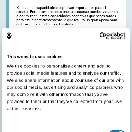
Reforzar las capacidades cognitivas importantes para el
estudio. Fortalecer las conexiones adecuadas puede ayudarnos
a optimizar nuestras capacidades cognitivas que necesitamos
para estudiar eficientemente, lo que resulta un gran apoyo para
optimizar nuestro tiempo de estudio.
Reducir dificultades en el ámbito académico y laboral. Si
conseguimos optimizar el tiempo que empleamos en estudiar y
en preparar los exámenes, es posible reducir los problemas
This website uses cookies
académicos. Así, es posible mejorar nuestros resultados
académicos y optar a mejores centros de estudio o puestos de
We use cookies to personalise content and ads, to
trabajo.
provide social media features and to analyse our traffic.
We also share information about your use of our site with
our social media, advertising and analytics partners who
Promover el desarrollo socioemocional. Si conseguimos ser
más eficientes en nuestro estudio, además de disponer de más
may combine it with other information that you’ve
tiempo para nosotros, también podemos reducir nuestras
provided to them or that they’ve collected from your use
inseguridades, la ansiedad ante los exámenes y mejorar
nuestra autoestima. Esto puede tener consecuencias muy
of their services.
positivas en nuestra salud emocional y social.
Consent