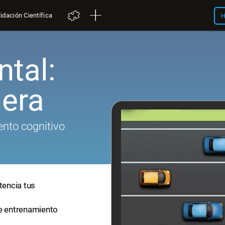
idación Científica
H
tal:
nera
nto cognitivo
tencia tus
de entrenamiento