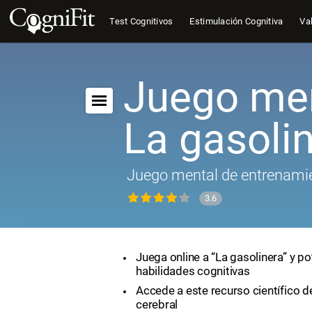
Test Cognitivos
Estimulación Cognitiva
Val
Juego men
La gasoli
Juego mental de entrenamie
3.6
Juega online a “La gasolinera” y po
habilidades cognitivas
Accede a este recurso científico 
cerebral