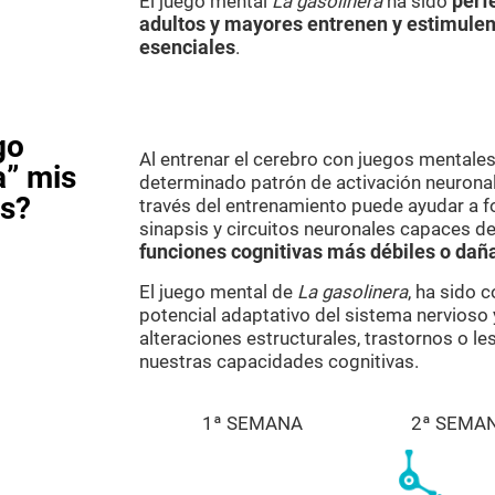
El juego mental
La gasolinera
ha sido
perf
adultos y mayores entrenen y estimulen
esenciales
.
go
Al entrenar el cerebro con juegos mental
a” mis
determinado patrón de activación neuronal.
as?
través del entrenamiento puede ayudar a f
sinapsis y circuitos neuronales capaces de
funciones cognitivas más débiles o dañ
El juego mental de
La gasolinera
, ha sido 
potencial adaptativo del sistema nervioso 
alteraciones estructurales, trastornos o l
nuestras capacidades cognitivas.
1ª SEMANA
2ª SEMA