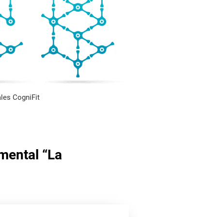
les CogniFit
mental “La