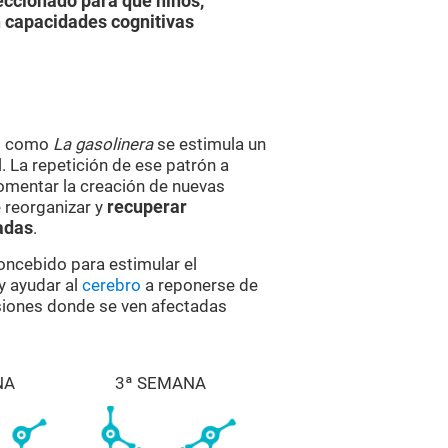
eccionado para que niños,
 capacidades cognitivas
es como
La gasolinera
se estimula un
 La repetición de ese patrón a
omentar la creación de nuevas
 reorganizar y
recuperar
adas
.
concebido para estimular el
y ayudar al
cerebro
a reponerse de
esiones donde se ven afectadas
NA
3ª SEMANA