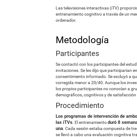
Las televisiones interactivas (iTV) proporci
entrenamiento cognitivo a través de un me
ordenador.
Metodología
Participantes
Se contactó con los participantes del estudi
invitaciones. Se les dijo que participarían 
consentimiento informado. Se excluyó a qu
corregida menor a 20/40. Aunque los inves
los propios participantes no conocían a gr
demográficos, cognitivos y de satisfacción 
Procedimiento
Los programas de intervención de ambo
las iTVs
duró 8 semana
. El entrenamiento
una
. Cada sesión estaba compuesta de tres
se llevó a cabo una evaluación cognitiva tr