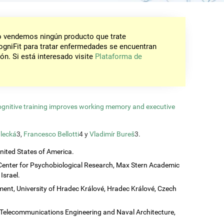
No vendemos ningún producto que trate
gniFit para tratar enfermedades se encuentran
ón. Si está interesado visite
Plataforma de
ognitive training improves working memory and executive
lecká
3,
Francesco Bellotti
4 y
Vladimír Bureš
3.
United States of America.
Center for Psychobiological Research, Max Stern Academic
Israel.
ent, University of Hradec Králové, Hradec Králové, Czech
c, Telecommunications Engineering and Naval Architecture,