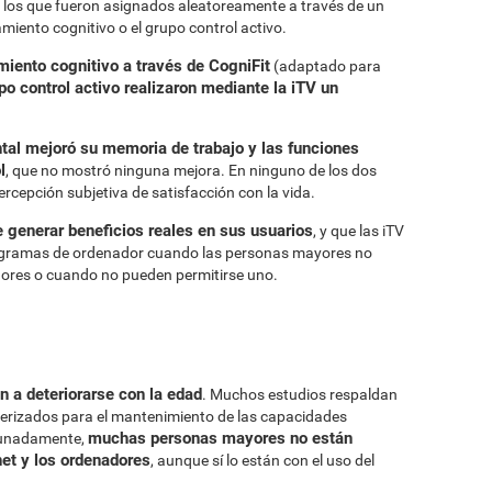
a los que fueron asignados aleatoreamente a través de un
miento cognitivo o el grupo control activo.
miento cognitivo a través de CogniFit
(adaptado para
po control activo realizaron mediante la iTV un
tal mejoró su memoria de trabajo y las funciones
l
, que no mostró ninguna mejora. En ninguno de los dos
ercepción subjetiva de satisfacción con la vida.
 generar beneficios reales en sus usuarios
, y que las iTV
rogramas de ordenador cuando las personas mayores no
ores o cuando no pueden permitirse uno.
 a deteriorarse con la edad
. Muchos estudios respaldan
erizados para el mantenimiento de las capacidades
muchas personas mayores no están
tunadamente,
net y los ordenadores
, aunque sí lo están con el uso del