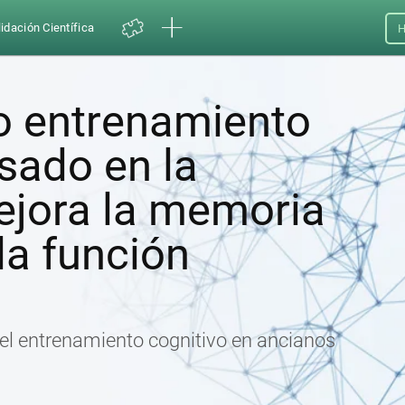
idación Científica
H
 entrenamiento
sado en la
ejora la memoria
 la función
e el entrenamiento cognitivo en ancianos