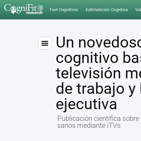
Test Cognitivos
Estimulación Cognitiva
Val
Un novedoso
cognitivo ba
televisión m
de trabajo y
ejecutiva
Publicación científica sobr
sanos mediante iTVs.