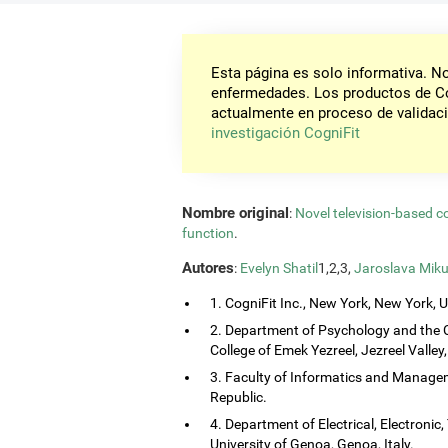
Esta página es solo informativa. 
enfermedades. Los productos de Co
actualmente en proceso de validaci
investigación CogniFit
Nombre original
:
Novel television-based c
function
.
Autores
:
Evelyn Shatil
1,2,3,
Jaroslava Miku
1. CogniFit Inc., New York, New York, 
2. Department of Psychology and the 
College of Emek Yezreel, Jezreel Valley, 
3. Faculty of Informatics and Managem
Republic.
4. Department of Electrical, Electroni
University of Genoa, Genoa, Italy.