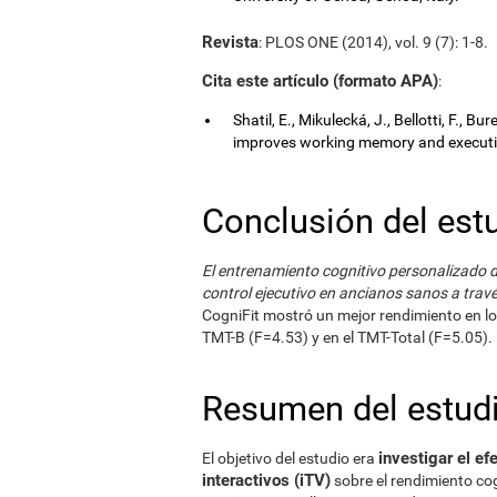
Revista
: PLOS ONE (2014), vol. 9 (7): 1-8.
Cita este artículo (formato APA)
:
Shatil, E., Mikulecká, J., Bellotti, F., B
improves working memory and executive
Conclusión del est
El entrenamiento cognitivo personalizado d
control ejecutivo en ancianos sanos a travé
CogniFit mostró un mejor rendimiento en lo
TMT-B (F=4.53) y en el TMT-Total (F=5.05).
Resumen del estud
investigar el ef
El objetivo del estudio era
interactivos (iTV)
sobre el rendimiento co