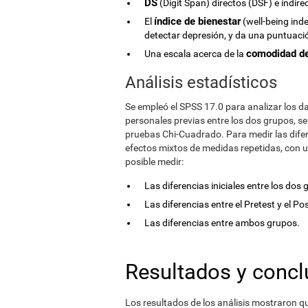
DS
(Digit Span) directos (DSF) e indir
índice de bienestar
El
(well-being inde
detectar depresión, y da una puntuación
comodidad de
Una escala acerca de la
Análisis estadísticos
Se empleó el SPSS 17.0 para analizar los d
personales previas entre los dos grupos, s
pruebas Chi-Cuadrado. Para medir las difer
efectos mixtos de medidas repetidas, con 
posible medir:
Las diferencias iniciales entre los dos 
Las diferencias entre el Pretest y el P
Las diferencias entre ambos grupos.
Resultados y concl
Los resultados de los análisis mostraron q