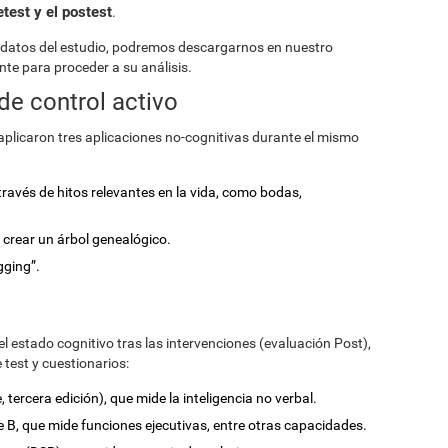
etest y el postest
.
 datos del estudio, podremos descargarnos en nuestro
nte para proceder a su análisis.
de control activo
s aplicaron tres aplicaciones no-cognitivas durante el mismo
través de hitos relevantes en la vida, como bodas,
a crear un árbol genealógico.
gging”.
el estado cognitivo tras las intervenciones (evaluación Post),
e test y cuestionarios:
, tercera edición), que mide la inteligencia no verbal.
te B, que mide funciones ejecutivas, entre otras capacidades.