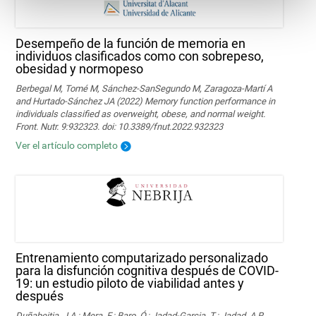
Desempeño de la función de memoria en
individuos clasificados como con sobrepeso,
obesidad y normopeso
Berbegal M, Tomé M, Sánchez-SanSegundo M, Zaragoza-Martí A
and Hurtado-Sánchez JA (2022) Memory function performance in
individuals classified as overweight, obese, and normal weight.
Front. Nutr. 9:932323. doi: 10.3389/fnut.2022.932323
Ver el artículo completo
Entrenamiento computarizado personalizado
para la disfunción cognitiva después de COVID-
19: un estudio piloto de viabilidad antes y
después
Duñabeitia, J.A.; Mera, F.; Baro, Ó.; Jadad-Garcia, T.; Jadad, A.R.