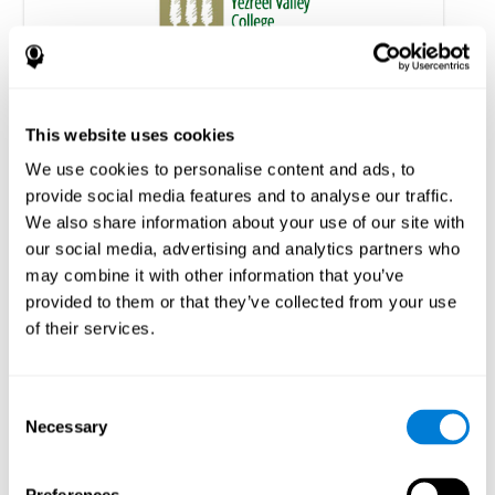
Entrenamiento cognitivo personalizado a
domicilio en pacientes con EM: un estudio
sobre la adherencia y el rendimiento cognitivo
This website uses cookies
Shatil E, A Metzer, Horvitz O, Miller R. (2010) Home-based
We use cookies to personalise content and ads, to
personalized cognitive training in MS patients: a study of
provide social media features and to analyse our traffic.
adherence and cognitive performance. Neurorehabilitación; 26:143-
53.
We also share information about your use of our site with
Ver el artículo completo en PubMed
our social media, advertising and analytics partners who
may combine it with other information that you’ve
provided to them or that they’ve collected from your use
of their services.
Consent
¿El entrenamiento cognitivo mejora la
Necessary
Selection
movilidad, mejora la cognición y promueve la
activación neuronal?
Marusic, U., Verghese, J., & Mahoney, J. R. (2022). Does Cognitive