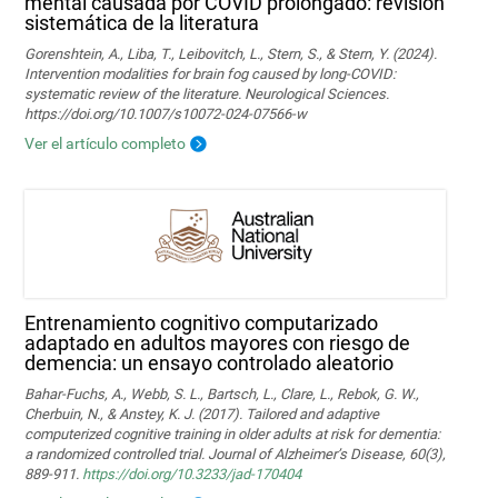
mental causada por COVID prolongado: revisión
sistemática de la literatura
Gorenshtein, A., Liba, T., Leibovitch, L., Stern, S., & Stern, Y. (2024).
Intervention modalities for brain fog caused by long‑COVID:
systematic review of the literature. Neurological Sciences.
https://doi.org/10.1007/s10072-024-07566-w
Ver el artículo completo
Entrenamiento cognitivo computarizado
adaptado en adultos mayores con riesgo de
demencia: un ensayo controlado aleatorio
Bahar-Fuchs, A., Webb, S. L., Bartsch, L., Clare, L., Rebok, G. W.,
Cherbuin, N., & Anstey, K. J. (2017). Tailored and adaptive
computerized cognitive training in older adults at risk for dementia:
a randomized controlled trial. Journal of Alzheimer’s Disease, 60(3),
889-911.
https://doi.org/10.3233/jad-170404