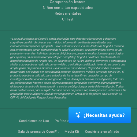
Comprensión lectora
Niños con altas capacidades
Retos mentales
CI Test
* Las evaluaciones de CogniFit están diseñadas para detectar alteraciones y deterioro
cognitivo con el fin de ofrecer a un médico información pertinente para diseñar una
intervención terapéutica apropiada. En un entorno clínico, los resultados de CogniFit (cuando
son interpretados por un profesional de la salud cualificado), se pueden utilizar como ayuda
para determinar si un individuo debe ser dirigido a una posterior evaluación neuropsicológica
(por ejemplo, un examen neuropsicológico completo). CogniFit no ofrece directamente un
diagnóstico médico de ningún tipo. Un diagnóstico de TDAH, dislexia, demencia o enfermedad
similar sólo puede ser realizada por un médico o psicólogo cualificado teniendo en cuenta una
amplia gama de posibles factores. De acuerdo al uso indicado, CogniFit no indica que esta
herramienta sea o deba ser considerada como un dispositivo médico certicado por la FDA. El
producto puede ser utilizado para estudios de investigación en cualquier campo de
investigación relacionado con la cognición. Si se utiliza para fines de investigación, todo uso
del producto debe hacerse en los sujetos humanos apropiados conforme al procedimiento
dictado por el centro de investigación y será una obligación por parte del investigador. Todas
estas protecciones para el sujeto humano nunca no podrán ser, en ningún caso, inferiores a las
requeridas para cualquier sujeto de investigación en virtud de lo dispuesto en la Sección 45
CFR 46 del Código de Regulaciones Federales.
¿Necesitas ayuda?
Condiciones de Uso
Política de Privacidad
Equipo Directivo
Sala de prensa de CogniFit
Media Kit
Conviértete en afiliado