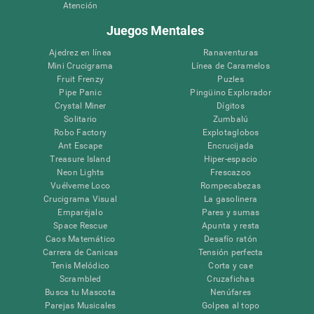
Atención
Juegos Mentales
Ajedrez en línea
Ranaventuras
Mini Crucigrama
Línea de Caramelos
Fruit Frenzy
Puzles
Pipe Panic
Pingüino Explorador
Crystal Miner
Dígitos
Solitario
Zumbalú
Robo Factory
Explotaglobos
Ant Escape
Encrucijada
Treasure Island
Hiper-espacio
Neon Lights
Frescazoo
Vuélveme Loco
Rompecabezas
Crucigrama Visual
La gasolinera
Emparéjalo
Pares y sumas
Space Rescue
Apunta y resta
Caos Matemático
Desafío ratón
Carrera de Canicas
Tensión perfecta
Tenis Melódico
Corta y cae
Scrambled
Cruzafichas
Busca tu Mascota
Nenúfares
Parejas Musicales
Golpea al topo