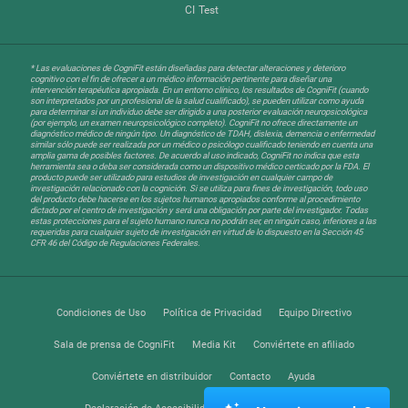
CI Test
* Las evaluaciones de CogniFit están diseñadas para detectar alteraciones y deterioro
cognitivo con el fin de ofrecer a un médico información pertinente para diseñar una
intervención terapéutica apropiada. En un entorno clínico, los resultados de CogniFit (cuando
son interpretados por un profesional de la salud cualificado), se pueden utilizar como ayuda
para determinar si un individuo debe ser dirigido a una posterior evaluación neuropsicológica
(por ejemplo, un examen neuropsicológico completo). CogniFit no ofrece directamente un
diagnóstico médico de ningún tipo. Un diagnóstico de TDAH, dislexia, demencia o enfermedad
similar sólo puede ser realizada por un médico o psicólogo cualificado teniendo en cuenta una
amplia gama de posibles factores. De acuerdo al uso indicado, CogniFit no indica que esta
herramienta sea o deba ser considerada como un dispositivo médico certicado por la FDA. El
producto puede ser utilizado para estudios de investigación en cualquier campo de
investigación relacionado con la cognición. Si se utiliza para fines de investigación, todo uso
del producto debe hacerse en los sujetos humanos apropiados conforme al procedimiento
dictado por el centro de investigación y será una obligación por parte del investigador. Todas
estas protecciones para el sujeto humano nunca no podrán ser, en ningún caso, inferiores a las
requeridas para cualquier sujeto de investigación en virtud de lo dispuesto en la Sección 45
CFR 46 del Código de Regulaciones Federales.
Condiciones de Uso
Política de Privacidad
Equipo Directivo
Sala de prensa de CogniFit
Media Kit
Conviértete en afiliado
Conviértete en distribuidor
Contacto
Ayuda
Declaración de Accesibilidad
Centro de Confianza