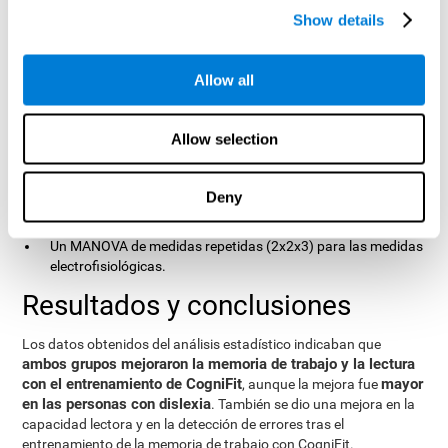
Justo después
del entrenamiento
Show details
Seis meses después
del entrenamiento.
Análisis estadísticos
Allow all
Se aplicaron diferentes análisis estadísticos para tratar los
resultados:
Allow selection
Pruebas T para confirmar que no hubiese diferencias
significativas entre ambos grupos.
Deny
Un ANOVA de medidas repetidas (2x3) para cada medida
experimental.
Un MANOVA de medidas repetidas (2x2x3) para las medidas
electrofisiológicas.
Resultados y conclusiones
Los datos obtenidos del análisis estadístico indicaban que
ambos grupos mejoraron la memoria de trabajo y la lectura
con el entrenamiento de CogniFit
mayor
, aunque la mejora fue
en las personas con dislexia
. También se dio una mejora en la
capacidad lectora y en la detección de errores tras el
entrenamiento de la memoria de trabajo con CogniFit.