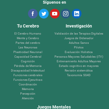
Síguenos en
Tu Cerebro
Investigación
El Cerebro Humano
Validación de las Terapias Digitales
Mente y Cerebro
Juegos de Ordenador
Partes del cerebro
Adultos Sanos
Las Neuronas
Pilotos
Plasticidad Neuronal
Evaluación Holistica
Capacidad Cerebral
Personas Mayores Saludables (iTV)
Cognición
Entrenamiento Adultos Mayores
Pérdida de Memoria
Estado cognitivo en mayores
Discapacidad Intelectual
Revisión sistemática
Funciones cerebrales
Taxonomía SG4D
Funciones Ejecutivas
Coordinación
Memoria
Percepción
Atención
Juegos Mentales