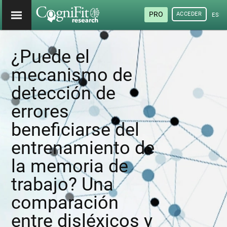
PRO
ACCEDER
ESP
¿Puede el
mecanismo de
detección de
errores
beneficiarse del
entrenamiento de
la memoria de
trabajo? Una
comparación
entre disléxicos y