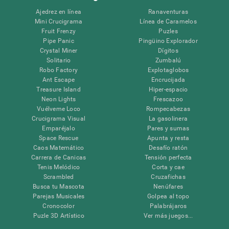
Ajedrez en línea
Ranaventuras
Mini Crucigrama
Línea de Caramelos
Fruit Frenzy
Puzles
Pipe Panic
Pingüino Explorador
Crystal Miner
Dígitos
Solitario
Zumbalú
Robo Factory
Explotaglobos
Ant Escape
Encrucijada
Treasure Island
Hiper-espacio
Neon Lights
Frescazoo
Vuélveme Loco
Rompecabezas
Crucigrama Visual
La gasolinera
Emparéjalo
Pares y sumas
Space Rescue
Apunta y resta
Caos Matemático
Desafío ratón
Carrera de Canicas
Tensión perfecta
Tenis Melódico
Corta y cae
Scrambled
Cruzafichas
Busca tu Mascota
Nenúfares
Parejas Musicales
Golpea al topo
Cronocolor
Palabrájaros
Puzle 3D Artístico
Ver más juegos...