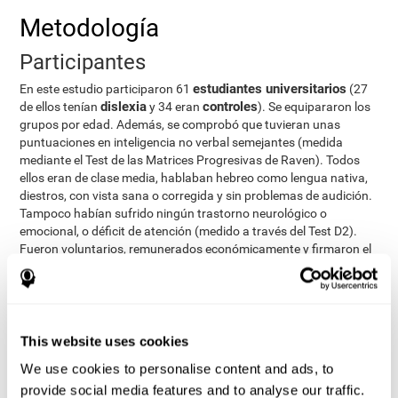
Metodología
Participantes
estudiantes universitarios
En este estudio participaron 61
(27
dislexia
controles
de ellos tenían
y 34 eran
). Se equipararon los
grupos por edad. Además, se comprobó que tuvieran unas
puntuaciones en inteligencia no verbal semejantes (medida
mediante el Test de las Matrices Progresivas de Raven). Todos
ellos eran de clase media, hablaban hebreo como lengua nativa,
diestros, con vista sana o corregida y sin problemas de audición.
Tampoco habían sufrido ningún trastorno neurológico o
emocional, o déficit de atención (medido a través del Test D2).
Fueron voluntarios, remunerados económicamente y firmaron el
consentimiento informado. Aquellos con dislexia fueron
diagnosticados durante su infancia y contactados por el servicio
de apoyo a los estudiantes de la Universidad de Haifa. Los
controles contactaron a través de un aviso en el tablón de
anuncio del campus de la universidad.
This website uses cookies
Evaluación y diseño
We use cookies to personalise content and ads, to
provide social media features and to analyse our traffic.
Se evaluaron las siguientes variables: