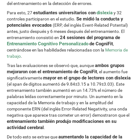
del entrenamiento en la detección de errores.
estudiantes universitarios con
dislexia
Para esto, 27
y 32
Se midió la conducta y
controles participaron en el estudio.
potenciales evocados
(ERP, del inglés Event-Related Potental)
antes, justo después y 6 meses después del entrenamiento. El
24 sesiones del programa de
entrenamiento consistió en
Entrenamiento Cognitivo Personalizado
de CogniFit
,
centrándose en las habilidades relacionadas con la
Memoria de
trabajo
.
ambos grupos
Tras las evaluaciones se observó que, aunque
mejoraron con el entrenamiento de CogniFit
, el aumento fue
mayor en el grupo de lectores con dislexia
significativamente
(el span de dígitos aumentó de 9.84±3.15 a 10.79±3.03). Este
entrenamiento también aumentó en un 14.73% el número de
palabras leídas correctamente por minuto. Un aumento en la
capacidad de la Memoria de trabajo y en la amplitud del
componente ERN (del inglés Error-Related Negativity, una onda
negativa que aparece tras cometer un error) demostraron que el
entrenamiento también produjo modificaciones en su
actividad cerebral
.
aumentando la capacidad de la
De todo esto se extrae que