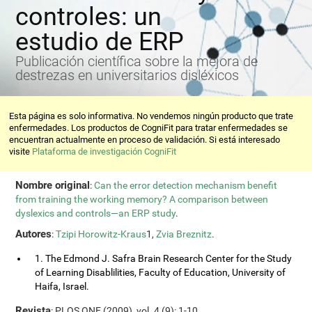
controles: un
estudio de ERP
Publicación científica sobre la mejora de
destrezas en universitarios disléxicos
Esta página es solo informativa. No vendemos ningún producto que trate
enfermedades. Los productos de CogniFit para tratar enfermedades se
encuentran actualmente en proceso de validación. Si está interesado
visite
Plataforma de investigación CogniFit
Nombre original
:
Can the error detection mechanism benefit
from training the working memory? A comparison between
dyslexics and controls—an ERP study
.
Autores
:
Tzipi Horowitz-Kraus
1,
Zvia Breznitz
.
1. The Edmond J. Safra Brain Research Center for the Study
of Learning Disablilities, Faculty of Education, University of
Haifa, Israel.
Revista
: PLOS ONE (2009), vol. 4 (9): 1-10.