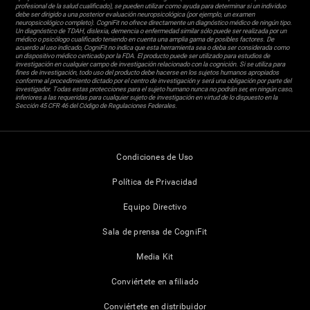
profesional de la salud cualificado), se pueden utilizar como ayuda para determinar si un individuo
debe ser dirigido a una posterior evaluación neuropsicológica (por ejemplo, un examen
neuropsicológico completo). CogniFit no ofrece directamente un diagnóstico médico de ningún tipo.
Un diagnóstico de TDAH, dislexia, demencia o enfermedad similar sólo puede ser realizada por un
médico o psicólogo cualificado teniendo en cuenta una amplia gama de posibles factores. De
acuerdo al uso indicado, CogniFit no indica que esta herramienta sea o deba ser considerada como
un dispositivo médico certicado por la FDA. El producto puede ser utilizado para estudios de
investigación en cualquier campo de investigación relacionado con la cognición. Si se utiliza para
fines de investigación, todo uso del producto debe hacerse en los sujetos humanos apropiados
conforme al procedimiento dictado por el centro de investigación y será una obligación por parte del
investigador. Todas estas protecciones para el sujeto humano nunca no podrán ser, en ningún caso,
inferiores a las requeridas para cualquier sujeto de investigación en virtud de lo dispuesto en la
Sección 45 CFR 46 del Código de Regulaciones Federales.
Condiciones de Uso
Política de Privacidad
Equipo Directivo
Sala de prensa de CogniFit
Media Kit
Conviértete en afiliado
Conviértete en distribuidor