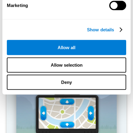
Marketing
¿Qué pasa cuando no entreno mis
capacidades cognitivas?
Show details
Nuestro cerebro tiende a ahorrar recursos eliminando las
conexiones que no se usan. Si no se emplea normalmente una
habilidad cognitiva, el cerebro no aporta recursos para ese
patrón de activación neuronal, por lo que se vuelve cada vez más
Allow all
débil. Si no entrenamos esa función cognitiva, nos hacemos
menos eficaces en las actividades de nuestro día a día.
Allow selection
JUEGOS RECOMENDADOS
Deny