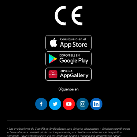
Síguenos en
* Las evaluaciones de CogniFit están diseñadas para detectar alteraciones y deterioro cognitivo con
el fin de ofrecer a un médico información pertinente para diseñar una intervención terapéutica
apropiada. En un entorno clínico, los resultados de CogniFit (cuando son interpretados por un