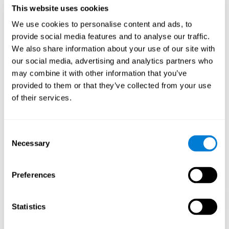
Al jugar repetidamente y entrenar consistentemente juegos como
This website uses cookies
Parejas Musicales de CogniFit estimula un patrón de activación
neural específico el cual ayuda a que los circuitos neuronales se
We use cookies to personalise content and ads, to
reorganicen y recuperen funciones cognitivas debilitadas o
provide social media features and to analyse our traffic.
dañadas.
We also share information about your use of our site with
Estimular de manera consistente nuestras habilidades, puede
ayudar a crear nuevas sinapsis, y a que los circuitos neuronales
our social media, advertising and analytics partners who
se reorganicen y mejoren las funciones cognitivas. En el juego
may combine it with other information that you’ve
Parejas Musicales se busca estimular capacidades relacionadas
provided to them or that they’ve collected from your use
con el reconocimiento y la memoria fonológica a corto plazo.
of their services.
1ª SEMANA
2ª SEMANA
3ª SEMANA
Consent
Necessary
Selection
Preferences
Statistics
Proyección gráfica orientativa de las redes neuronales después
de 3 semanas.