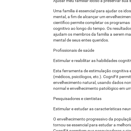
Ajudar meu familiar idoso a preservar sua 
Uma família é essencial para ajudar os ido
mental, a fim de alcançar um envelheciment
científico permite completar os programas 
cognitivo ao longo do tempo. Os resultados
ajudam os membros da família a serem mais
mental de seus entes queridos.
Profissionais de saúde
Estimular e reabilitar as habilidades cogn
Esta ferramenta de estimulação cognitiva e
(médicos, psicólogos, etc.). CogniFit permit
envelhecimento natural, usando dados nor
normal e envelhecimento patológico em um
Pesquisadores e cientistas
Estimular e estudar as características neu
O envelhecimento progressivo da populaçã
tornou-se essencial para estudar a melhor
CogniFit permitem que pesquisadores e cie