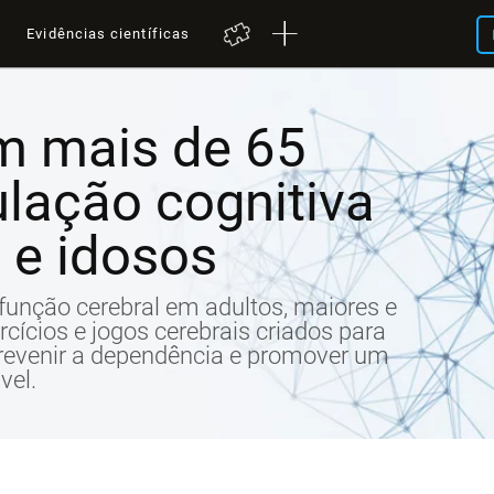
a
Evidências científicas
m mais de 65
ulação cognitiva
 e idosos
 a função cerebral em adultos, maiores e
ercícios e jogos cerebrais criados para
prevenir a dependência e promover um
vel.