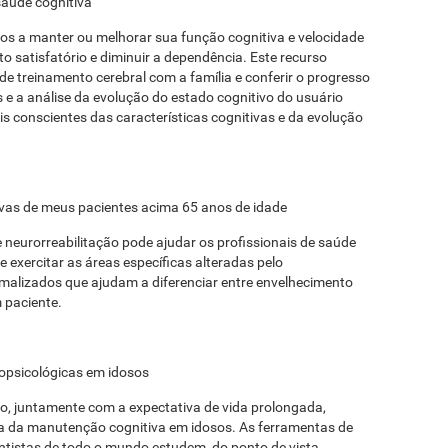
saúde cognitiva
sos a manter ou melhorar sua função cognitiva e velocidade
o satisfatório e diminuir a dependência. Este recurso
de treinamento cerebral com a família e conferir o progresso
 e a análise da evolução do estado cognitivo do usuário
 conscientes das características cognitivas e da evolução
itivas de meus pacientes acima 65 anos de idade
 neurorreabilitação pode ajudar os profissionais de saúde
e exercitar as áreas específicas alteradas pelo
malizados que ajudam a diferenciar entre envelhecimento
 paciente.
ropsicológicas em idosos
o, juntamente com a expectativa de vida prolongada,
ia da manutenção cognitiva em idosos. As ferramentas de
ntistas de todo o mundo estudem, do ponto de vista