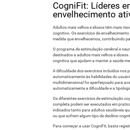
CogniFit: Líderes 
envelhecimento ati
Adultos mais velhos e idosos têm mais risc
cognitivo. Os exercícios de envelhecimento
medida que envelhecemos, contribuindo pa
O programa de estimulação cerebral e neuro
destinados a adultos mais velhos e idosos
cognitiva que ajudam a manter a saúde me
A dificuldade dos exercícios incluídos nos
automaticamente às habilidades do usuário 
multidimensional foi aperfeiçoado para av
automaticamente a dificuldade e a tipologia
Os diferentes exercícios de estimulação cog
completa podem ser executados em pratic
indicados tanto para adultos saudáveis ​​
ou que sofrem algum tipo de declínio cognit
Para começar a usar CogniFit, basta registr