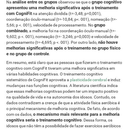
análise entre os grupos
grupo cognitivo
Na
observou-se que o
apresentou uma melhoria significativa após o treinamento
com CogniFit
na atenção dividida (t=-3,48; p=0,001),
coordenação óculo-manual (t=-10,84; p<. 001), nomeação (t=-
grupo
5,66; p <. 001), velocidade de processamento. No
combinado
, a melhoria foi na coordenação óculo-manual (t=-
9,602; p <. 001), nomeação (t=- 3,246; p=0,003) e velocidade de
não houve
processamento (t=-4,695; p <. 001). Por outro lado,
melhorias significativas após o treinamento no grupo físico
e no grupo de controle
.
Em resumo, está claro que as pessoas que fizeram o treinamento
cognitivo com CogniFit tiveram uma melhora significativa em
várias habilidades cognitivas. O treinamento cognitivo
sistemático de CogniFit aproveita a
plasticidade cerebral
e induz
mudanças nas funções cognitivas. A literatura científica indica
que essas melhorias cognitivas podem ter um impacto positivo
na qualidade de vida e na autonomia dos idosos. Contudo, os
dados contradizem a crença de que a atividade física aeróbica é
o principal mecanismo de melhoria cognitiva. De fato, de acordo
o mecanismo mais relevante para a melhoria
com os dados,
cognitiva seria o treinamento cognitivo
. Dessa forma, os
idosos que não têm a possibilidade de fazer exercícios aeróbicos