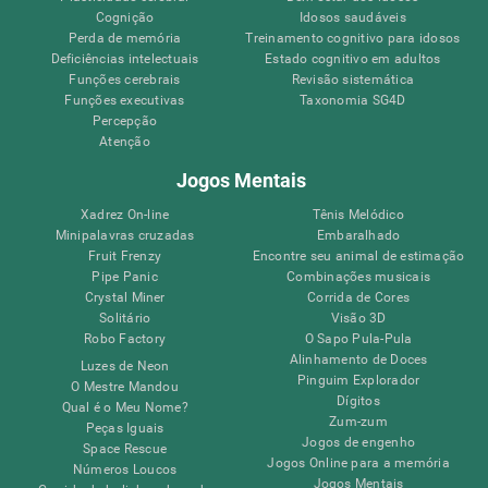
Cognição
Idosos saudáveis
Perda de memória
Treinamento cognitivo para idosos
Deficiências intelectuais
Estado cognitivo em adultos
Funções cerebrais
Revisão sistemática
Funções executivas
Taxonomia SG4D
Percepção
Atenção
Jogos Mentais
Xadrez On-line
Tênis Melódico
Minipalavras cruzadas
Embaralhado
Fruit Frenzy
Encontre seu animal de estimação
Pipe Panic
Combinações musicais
Crystal Miner
Corrida de Cores
Solitário
Visão 3D
Robo Factory
O Sapo Pula-Pula
Alinhamento de Doces
Luzes de Neon
Pinguim Explorador
O Mestre Mandou
Dígitos
Qual é o Meu Nome?
Zum-zum
Peças Iguais
Jogos de engenho
Space Rescue
Jogos Online para a memória
Números Loucos
Jogos Mentais