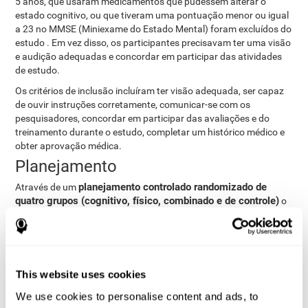
5 anos, que usaram medicamentos que pudessem alterar o
estado cognitivo, ou que tiveram uma pontuação menor ou igual
a 23 no MMSE (Miniexame do Estado Mental) foram excluídos do
estudo . Em vez disso, os participantes precisavam ter uma visão
e audição adequadas e concordar em participar das atividades
de estudo.
Os critérios de inclusão incluíram ter visão adequada, ser capaz
de ouvir instruções corretamente, comunicar-se com os
pesquisadores, concordar em participar das avaliações e do
treinamento durante o estudo, completar um histórico médico e
obter aprovação médica.
Planejamento
planejamento controlado randomizado de
Através de um
quatro grupos (cognitivo, físico, combinado e de controle)
o
objetivo foi avaliar a eficácia do treinamento cognitivo, da
atividade física e da combinação desses diferentes tipos de
treinamento, para melhorar o estado cognitivo de idosos
saudáveis.
This website uses cookies
Depois de concluir a coleta de dados para o estudo, é possível
baixar os resultados de cada participante no computador para
We use cookies to personalise content and ads, to
analisá-los.