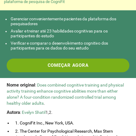
plataforma de pesquisa de CogniFit
Gerenciar convenientemente pacientes da plataforma dos
pesquisadores
Avaliar e treinar até 23 habilidades cognitivas para os
participantes do estudo
Verificar e comparar o desenvolvimento cognitivo dos
participantes para os dados do seu estudo
COMEÇAR AGORA
Nome original
:
Does combined cognitive training and physical
activity training enhance cognitive abilities more than either
alone? A four-condition randomized controlled trial among
healthy older adults
.
Autora
:
Evelyn Shatil
1,2.
1. CogniFit Inc., New York, USA.
2. The Center for Psychological Research, Max Stern