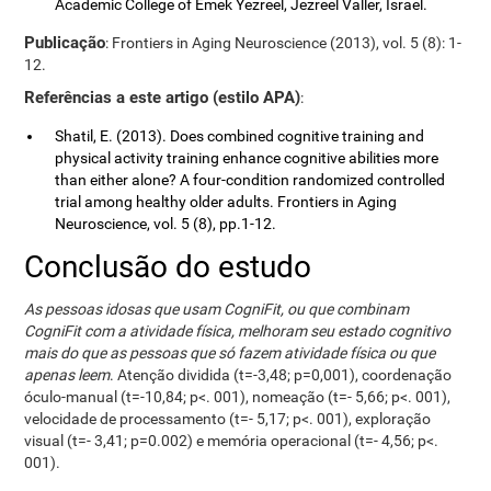
Academic College of Emek Yezreel, Jezreel Valler, Israel.
Publicação
: Frontiers in Aging Neuroscience (2013), vol. 5 (8): 1-
12.
Referências a este artigo (estilo APA)
:
Shatil, E. (2013). Does combined cognitive training and
physical activity training enhance cognitive abilities more
than either alone? A four-condition randomized controlled
trial among healthy older adults. Frontiers in Aging
Neuroscience, vol. 5 (8), pp.1-12.
Conclusão do estudo
As pessoas idosas que usam CogniFit, ou que combinam
CogniFit com a atividade física, melhoram seu estado cognitivo
mais do que as pessoas que só fazem atividade física ou que
apenas leem
. Atenção dividida (t=-3,48; p=0,001), coordenação
óculo-manual (t=-10,84; p<. 001), nomeação (t=- 5,66; p<. 001),
velocidade de processamento (t=- 5,17; p<. 001), exploração
visual (t=- 3,41; p=0.002) e memória operacional (t=- 4,56; p<.
001).