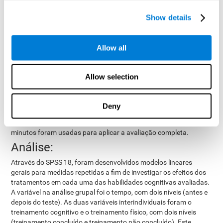
Os participantes do grupo de controle só leram o livro sobre
envelhecimento ativo durante o tempo que o estudo durou. Eles
Show details
foram convidados a ler fragmentos do livro em casa e participar
de reuniões de discussão de 60 minutos sobre as melhores
maneiras de alcançar os objetivos propostos no livro.
Allow all
Variáveis avaliadas:
A bateria de avaliação cognitiva geral (CAB) de CogniFit
foi
Allow selection
teste prévio
teste posterior
usada para realizar um
e um
.
Através de 15 tarefas de avaliação, foram mensuradas
diferentes habilidades cognitivas, como atenção focada, atenção
Deny
dividida, inibição, flexibilidade cognitiva, planejamento, memória
operacional e coordenação óculo-manual. Três sessões de 15
minutos foram usadas para aplicar a avaliação completa.
Análise:
Através do SPSS 18, foram desenvolvidos modelos lineares
gerais para medidas repetidas a fim de investigar os efeitos dos
tratamentos em cada uma das habilidades cognitivas avaliadas.
A variável na análise grupal foi o tempo, com dois níveis (antes e
depois do teste). As duas variáveis ​​interindividuais foram o
treinamento cognitivo e o treinamento físico, com dois níveis
(treinamento concluído e treinamento não concluído). Este