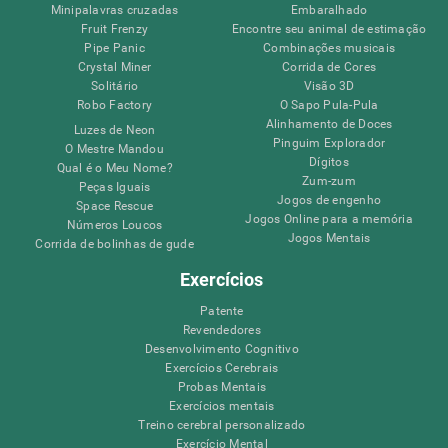
Minipalavras cruzadas
Embaralhado
Fruit Frenzy
Encontre seu animal de estimação
Pipe Panic
Combinações musicais
Crystal Miner
Corrida de Cores
Solitário
Visão 3D
Robo Factory
O Sapo Pula-Pula
Alinhamento de Doces
Luzes de Neon
Pinguim Explorador
O Mestre Mandou
Dígitos
Qual é o Meu Nome?
Zum-zum
Peças Iguais
Jogos de engenho
Space Rescue
Jogos Online para a memória
Números Loucos
Jogos Mentais
Corrida de bolinhas de gude
Exercícios
Patente
Revendedores
Desenvolvimento Cognitivo
Exercícios Cerebrais
Probas Mentais
Exercícios mentais
Treino cerebral personalizado
Exercício Mental