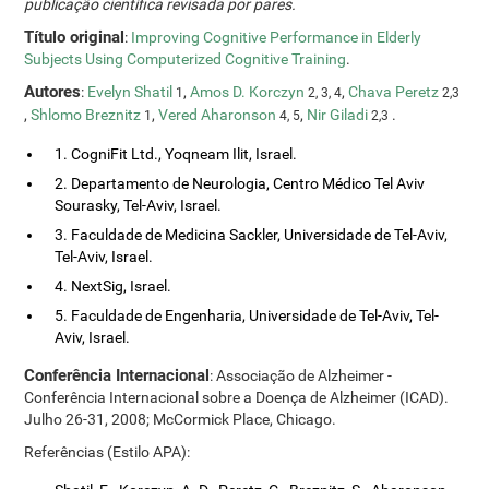
publicação científica revisada por pares.
Título original
:
Improving Cognitive Performance in Elderly
Subjects Using Computerized Cognitive Training
.
Autores
:
Evelyn Shatil
,
Amos D. Korczyn
,
Chava Peretz
1
2, 3, 4
2,3
,
Shlomo Breznitz
,
Vered Aharonson
,
Nir Giladi
.
1
4, 5
2,3
1. CogniFit Ltd., Yoqneam Ilit, Israel.
2. Departamento de Neurologia, Centro Médico Tel Aviv
Sourasky, Tel-Aviv, Israel.
3. Faculdade de Medicina Sackler, Universidade de Tel-Aviv,
Tel-Aviv, Israel.
4. NextSig, Israel.
5. Faculdade de Engenharia, Universidade de Tel-Aviv, Tel-
Aviv, Israel.
Conferência Internacional
: Associação de Alzheimer -
Conferência Internacional sobre a Doença de Alzheimer (ICAD).
Julho 26-31, 2008; McCormick Place, Chicago.
Referências (Estilo APA):