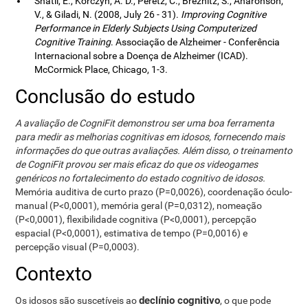
Shatil, E., Korczyn, A. D., Peretz, C., Breznitz, S., Aharonson,
V., & Giladi, N. (2008, July 26 - 31).
Improving Cognitive
Performance in Elderly Subjects Using Computerized
Cognitive Training
. Associação de Alzheimer - Conferência
Internacional sobre a Doença de Alzheimer (ICAD).
McCormick Place, Chicago, 1-3.
Conclusão do estudo
A avaliação de CogniFit demonstrou ser uma boa ferramenta
para medir as melhorias cognitivas em idosos, fornecendo mais
informações do que outras avaliações. Além disso, o treinamento
de CogniFit provou ser mais eficaz do que os videogames
genéricos no fortalecimento do estado cognitivo de idosos.
Memória auditiva de curto prazo (P=0,0026), coordenação óculo-
manual (P<0,0001), memória geral (P=0,0312), nomeação
(P<0,0001), flexibilidade cognitiva (P<0,0001), percepção
espacial (P<0,0001), estimativa de tempo (P=0,0016) e
percepção visual (P=0,0003).
Contexto
declínio cognitivo
Os idosos são suscetíveis ao
, o que pode