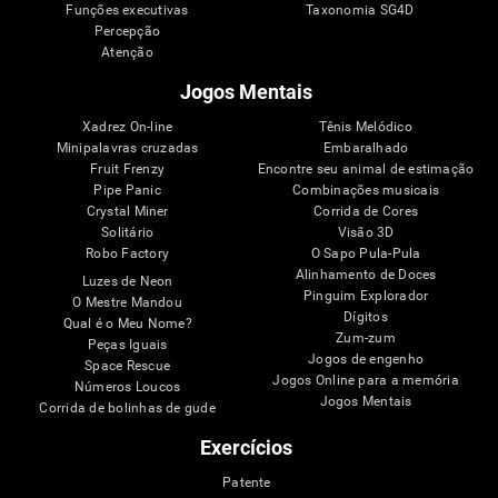
Funções executivas
Taxonomia SG4D
Percepção
Atenção
Jogos Mentais
Xadrez On-line
Tênis Melódico
Minipalavras cruzadas
Embaralhado
Fruit Frenzy
Encontre seu animal de estimação
Pipe Panic
Combinações musicais
Crystal Miner
Corrida de Cores
Solitário
Visão 3D
Robo Factory
O Sapo Pula-Pula
Alinhamento de Doces
Luzes de Neon
Pinguim Explorador
O Mestre Mandou
Dígitos
Qual é o Meu Nome?
Zum-zum
Peças Iguais
Jogos de engenho
Space Rescue
Jogos Online para a memória
Números Loucos
Jogos Mentais
Corrida de bolinhas de gude
Exercícios
Patente