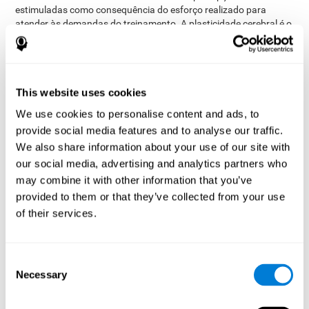
estimuladas como consequência do esforço realizado para
atender às demandas do treinamento. A plasticidade cerebral é o
mecanismo cerebral que permitirá que o cérebro se adapte às
exigências do treinamento da percepção. Essa adaptação e as
mudanças nas conexões cerebrais permitirão usar habilidades
cognitivas relacionadas à percepção de forma mais eficiente e
This website uses cookies
com menos esforço.
Contudo, é importante notar que não basta praticar com um jogo
We use cookies to personalise content and ads, to
para obter resultados. O treinamento de CogniFit para a
provide social media features and to analyse our traffic.
percepção possui certas características que favorecem sua
We also share information about your use of our site with
eficácia. As atividades e o nível de dificuldade são adaptados às
our social media, advertising and analytics partners who
necessidades específicas do usuário.
may combine it with other information that you’ve
Vantagens
provided to them or that they’ve collected from your use
of their services.
CogniFit vem trabalhando há muitos anos para trazer qualidades
excepcionais ao seu treinamento de percepção. O treinamento de
percepção visa ser fácil de usar e eficaz em estimular as
Consent
habilidades cognitivas. Portanto, os exercícios de percepção têm
Necessary
Selection
várias qualidades:
Uma série de passos simples são suficientes para realizar as