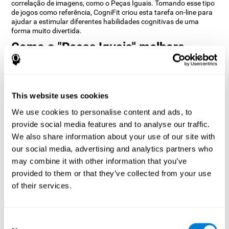
correlação de imagens, como o Peças Iguais. Tomando esse tipo
de jogos como referência, CogniFit criou esta tarefa on-line para
ajudar a estimular diferentes habilidades cognitivas de uma
forma muito divertida.
Como o "Peças Iguais" melhora
minhas habilidades cognitivas?
Praticar com jogos como o Peças Iguais de CogniFit estimula um
padrão específico de ativação neural. Repetir e treinar esse
This website uses cookies
padrão regularmente pode criar novas sinapses e ajudar os
circuitos neurais a reorganizar e recuperar funções cognitivas
We use cookies to personalise content and ads, to
enfraquecidas ou deterioradas.
provide social media features and to analyse our traffic.
O jogo Peças Iguais ajuda a exercitar a inibição e a percepção
We also share information about your use of our site with
visual. Estimular regularmente essas habilidades pode ajudar a
our social media, advertising and analytics partners who
criar novas sinapses e reorganizar os circuitos neurais,
melhorando as funções cognitivas.
may combine it with other information that you’ve
provided to them or that they’ve collected from your use
1ª SEMANA
2ª SEMANA
3ª SEMANA
of their services.
Consent