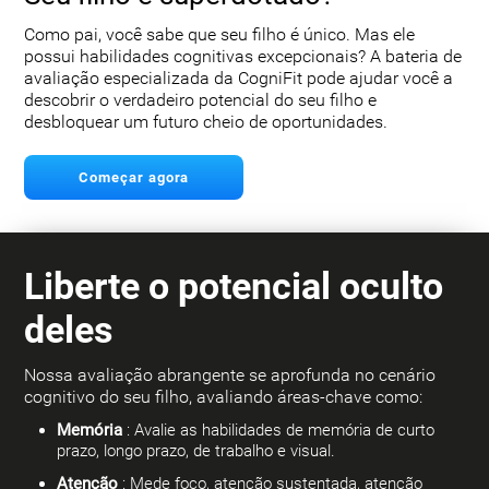
Como pai, você sabe que seu filho é único. Mas ele
possui habilidades cognitivas excepcionais? A bateria de
avaliação especializada da CogniFit pode ajudar você a
descobrir o verdadeiro potencial do seu filho e
desbloquear um futuro cheio de oportunidades.
Começar agora
Liberte o potencial oculto
deles
Nossa avaliação abrangente se aprofunda no cenário
cognitivo do seu filho, avaliando áreas-chave como:
Memória
: Avalie as habilidades de memória de curto
prazo, longo prazo, de trabalho e visual.
Atenção
: Mede foco, atenção sustentada, atenção