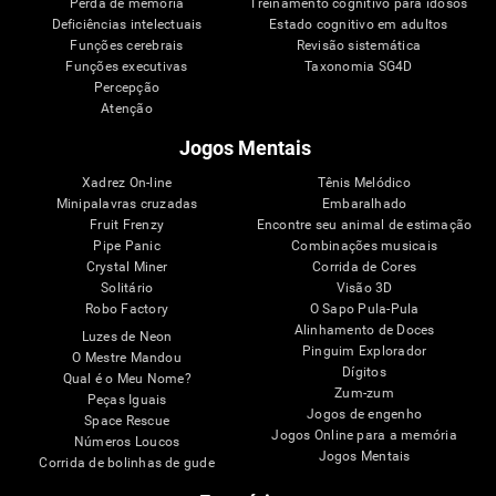
Perda de memória
Treinamento cognitivo para idosos
Deficiências intelectuais
Estado cognitivo em adultos
Funções cerebrais
Revisão sistemática
Funções executivas
Taxonomia SG4D
Percepção
Atenção
Jogos Mentais
Xadrez On-line
Tênis Melódico
Minipalavras cruzadas
Embaralhado
Fruit Frenzy
Encontre seu animal de estimação
Pipe Panic
Combinações musicais
Crystal Miner
Corrida de Cores
Solitário
Visão 3D
Robo Factory
O Sapo Pula-Pula
Alinhamento de Doces
Luzes de Neon
Pinguim Explorador
O Mestre Mandou
Dígitos
Qual é o Meu Nome?
Zum-zum
Peças Iguais
Jogos de engenho
Space Rescue
Jogos Online para a memória
Números Loucos
Jogos Mentais
Corrida de bolinhas de gude