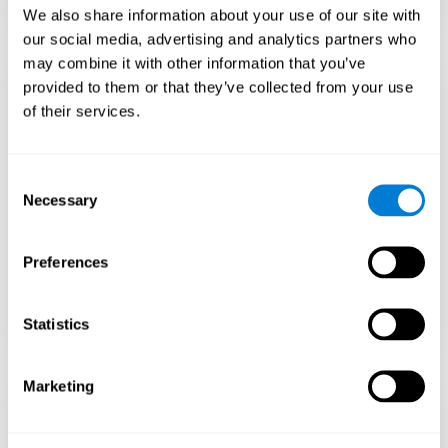
para superdotados, se disponíveis.
We also share information about your use of our site with
our social media, advertising and analytics partners who
may combine it with other information that you’ve
provided to them or that they’ve collected from your use
Incentive uma
of their services.
mentalidade de
Consent
crescimento
Necessary
Selection
Ensine a encarar os desafios e aprender com
os fracassos em vez de esperar que tudo
Preferences
aconteça rápido.
Concentre-se no esforço e na resiliência, não
apenas na inteligência.
Statistics
Marketing
Apoiar o