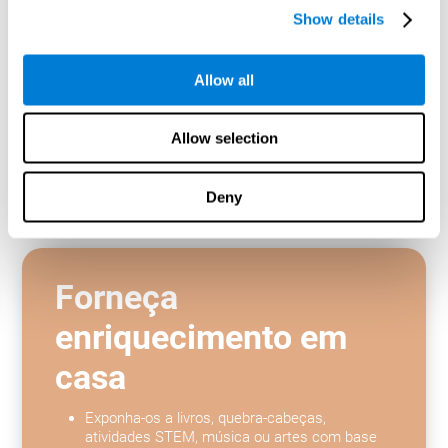
desenvolvimento
Show details
social e emocional
Allow all
Crianças superdotadas podem se sentir
isoladas dos colegas. Incentive amizades com
Allow selection
correspondências intelectuais e emocionais.
Ajude-os a desenvolver inteligência emocional
e habilidades de enfrentamento.
Deny
Forneça
enriquecimento em
casa
Exponha-os a livros, quebra-cabeças,
atividades STEM, música ou artes com base