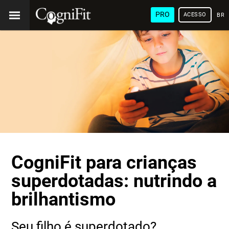
PRO
ACESSO
BRA
CogniFit para crianças
superdotadas: nutrindo a
brilhantismo
Seu filho é superdotado?