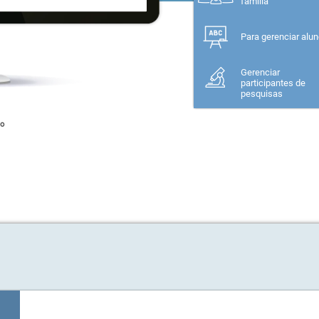
Para um membro d
família
Para gerenciar alu
Gerenciar
participantes de
pesquisas
do