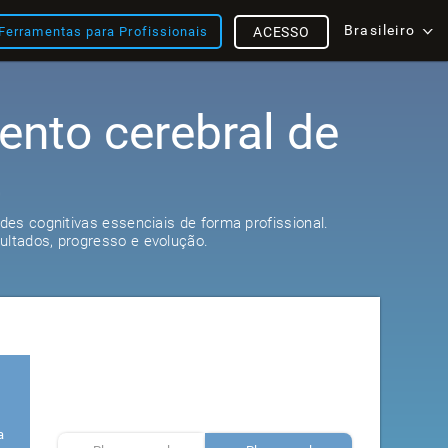
Brasileiro
Ferramentas para Profissionais
ACESSO
ento cerebral de
t
s
ades cognitivas essenciais de forma profissional.
ultados, progresso e evolução.