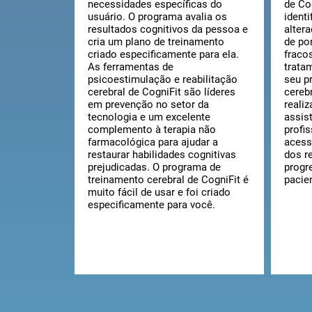
necessidades específicas do
de Co
usuário. O programa avalia os
identi
resultados cognitivos da pessoa e
alter
cria um plano de treinamento
de po
criado especificamente para ela.
fraco
As ferramentas de
trata
psicoestimulação e reabilitação
seu p
cerebral de CogniFit são líderes
cereb
em prevenção no setor da
reali
tecnologia e um excelente
assist
complemento à terapia não
profi
farmacológica para ajudar a
acess
restaurar habilidades cognitivas
dos r
prejudicadas. O programa de
progr
treinamento cerebral de CogniFit é
pacie
muito fácil de usar e foi criado
especificamente para você.