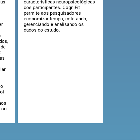
eus
características neuropsicológicas
dos participantes. CogniFit
permite aos pesquisadores
o
economizar tempo, coletando,
er
gerenciando e analisando os
dados do estudo.
m
dos,
 de
t
mas
lar
ho
oi
o
nos
 ou