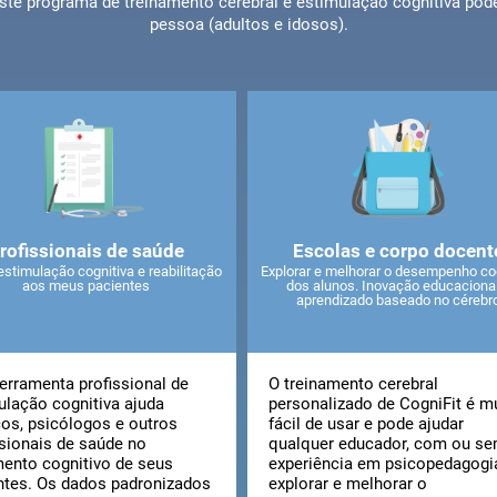
Este programa de treinamento cerebral e estimulação cognitiva pode
pessoa (adultos e idosos).
rofissionais de saúde
Escolas e corpo docent
estimulação cognitiva e reabilitação
Explorar e melhorar o desempenho cog
aos meus pacientes
dos alunos. Inovação educaciona
aprendizado baseado no cérebr
ferramenta profissional de
O treinamento cerebral
ulação cognitiva ajuda
personalizado de CogniFit é m
os, psicólogos e outros
fácil de usar e pode ajudar
ssionais de saúde no
qualquer educador, com ou s
mento cognitivo de seus
experiência em psicopedagogia
ntes. Os dados padronizados
explorar e melhorar o