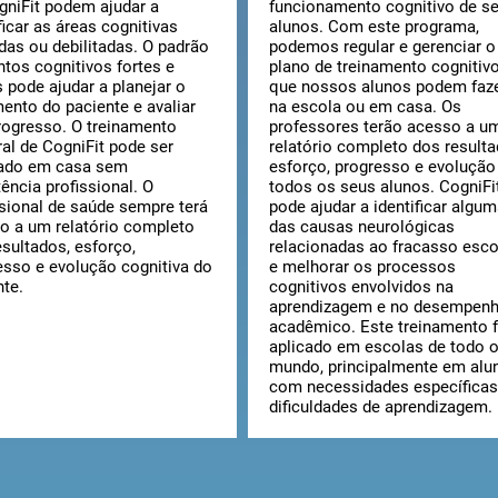
gniFit podem ajudar a
funcionamento cognitivo de s
ficar as áreas cognitivas
alunos. Com este programa,
adas ou debilitadas. O padrão
podemos regular e gerenciar o
ntos cognitivos fortes e
plano de treinamento cognitiv
s pode ajudar a planejar o
que nossos alunos podem faz
mento do paciente e avaliar
na escola ou em casa. Os
rogresso. O treinamento
professores terão acesso a u
ral de CogniFit pode ser
relatório completo dos resulta
zado em casa sem
esforço, progresso e evolução
ência profissional. O
todos os seus alunos. CogniFi
ssional de saúde sempre terá
pode ajudar a identificar algu
o a um relatório completo
das causas neurológicas
esultados, esforço,
relacionadas ao fracasso esco
esso e evolução cognitiva do
e melhorar os processos
nte.
cognitivos envolvidos na
aprendizagem e no desempen
acadêmico. Este treinamento f
aplicado em escolas de todo 
mundo, principalmente em alu
com necessidades específicas
dificuldades de aprendizagem.