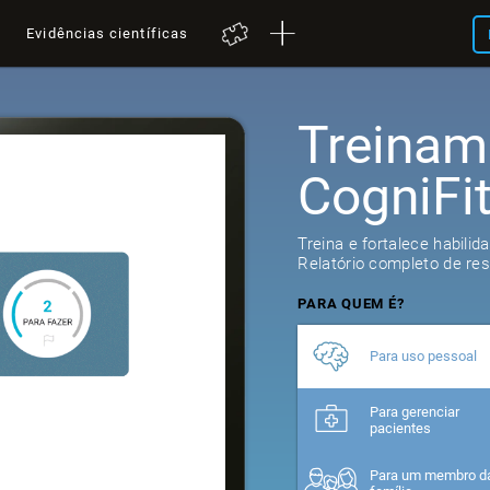
a
Evidências científicas
Treinam
CogniFi
321
review
Treina e fortalece habilid
Relatório completo de res
PARA QUEM É?
Para uso pessoal
Para gerenciar
pacientes