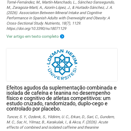
Tomé-Fernández, M., Martín-Manchado, L., Sánchez-Sansegundo,
M., Zaragoza-Martí, A., Azorín-López, J., & Hurtado-Sánchez, J. A.
(2026). Association Between Mineral Intake and Cognitive
Performance in Spanish Adults with Overweight and Obesity: A
Cross-Sectional Study. Nutrients, 18(7), 1129.
https://doi.org/10.3390/nu18071129
Ver artigo em texto completo
Efeitos agudos da suplementação combinada e
isolada de cafeína e teanina no desempenho
físico e cognitivo de atletas competitivos: um
estudo cruzado, randomizado, duplo-cego e
controlado por placebo.
Tuncer, S. Y., Ozdenk, S., Yildirim, U. C., Erkan, D., Sari, C., Gundem,
M. C., Sar, H., Yilmaz, B., Karakulak, I., & Akca, F. (2026). Acute
effects of combined and isolated caffeine and theanine