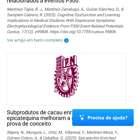
relacionados a eventos P300.
Martínez-Tapia, R. J., Martínez-Zarraluqui, A., Guízar-Sánchez, D., &
Sampieri-Cabrera, R. (2025). Cognitive Dysfunction and Learning
Implications in Medical Students With Depressive Symptoms:
Electrophysiological Evidence From P300 Event-Related Potentials.
Cureus, 17(12), e99806. https://doi.org/10.7759/cureus.99806
Ver artigo em texto completo
Subprodutos de cacau enriquecidos com
Precisa de ajuda?
epicatequina melhoram a cognição em idosos:
prova de conceito
Nájera, N., Munguía, L., Ortiz, M., Villarreal, F., Martínez-Meza, Y.,
Gómez-Cotero, A., & Ceballos, G. (2025). Epicatechin-Enriched