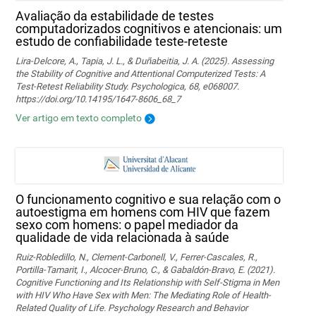
Avaliação da estabilidade de testes
computadorizados cognitivos e atencionais: um
estudo de confiabilidade teste-reteste
Lira-Delcore, A., Tapia, J. L., & Duñabeitia, J. A. (2025). Assessing
the Stability of Cognitive and Attentional Computerized Tests: A
Test-Retest Reliability Study. Psychologica, 68, e068007.
https://doi.org/10.14195/1647-8606_68_7
Ver artigo em texto completo
O funcionamento cognitivo e sua relação com o
autoestigma em homens com HIV que fazem
sexo com homens: o papel mediador da
qualidade de vida relacionada à saúde
Ruiz-Robledillo, N., Clement-Carbonell, V., Ferrer-Cascales, R.,
Portilla-Tamarit, I., Alcocer-Bruno, C., & Gabaldón-Bravo, E. (2021).
Cognitive Functioning and Its Relationship with Self-Stigma in Men
with HIV Who Have Sex with Men: The Mediating Role of Health-
Related Quality of Life. Psychology Research and Behavior