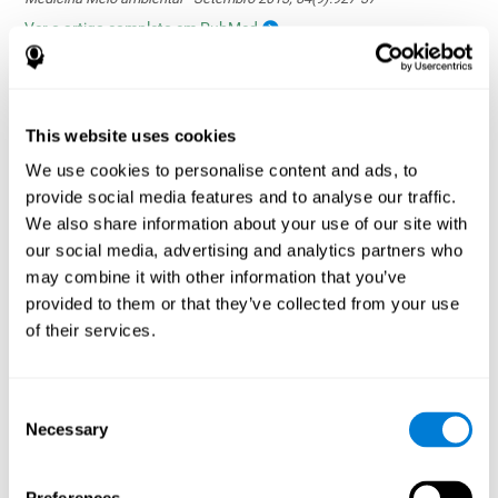
Ver o artigo completo em PubMed
This website uses cookies
We use cookies to personalise content and ads, to
provide social media features and to analyse our traffic.
A influência dos hábitos saudáveis nas funções
cognitivas em um grupo de pacientes em
We also share information about your use of our site with
hemodiálise
our social media, advertising and analytics partners who
Olczyk, P., Jerzak, P., Letachowicz, K., Gołębiowski, T., Krajewska,
may combine it with other information that you’ve
M., & Kusztal, M. (2023). The Influence of Healthy Habits on
provided to them or that they’ve collected from your use
Cognitive Functions in a Group of Hemodialysis Patients. Journal
of their services.
Of Clinical Medicine, 12(5), 2042.
https://doi.org/10.3390/jcm12052042
Ver artigo em texto completo
Consent
Necessary
Selection