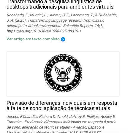
Transformando a pesquisa linguística de
desktops tradicionais para ambientes virtuais
Rocabado, F., Muntini, L., Jubran, O. F., Lachmann, T., & Duñabeitia,
J. A. (2025). Transforming language research from classic
desktops to virtual environments. Scientific Reports, 15(1).
https://doi.org/10.1038/s41598-025-08319-1
Ver artigo em texto completo
Previsão de diferenças individuais em resposta
à falta de sono: aplicação de técnicas atuais
Joseph F.Chandler, Richard D. Arnold, Jeffrey B. Phillips, Ashley E.
Turnmire - Predizendo diferenças individuais em resposta á perda
de sono: aplicação de técnicas atuais - Aviação, Espaço, e
Medicina Meio ambiental - Setembro 2013; 84(9):927-37