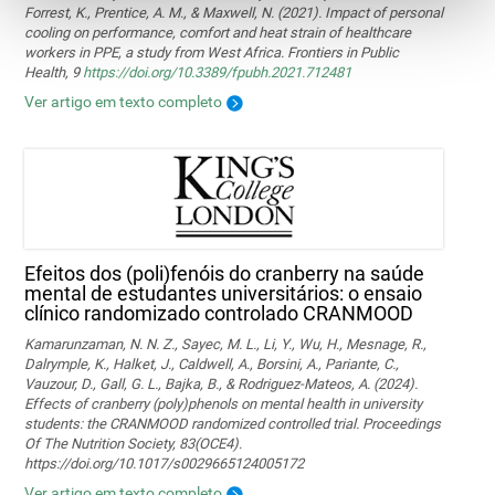
Forrest, K., Prentice, A. M., & Maxwell, N. (2021). Impact of personal
cooling on performance, comfort and heat strain of healthcare
workers in PPE, a study from West Africa. Frontiers in Public
Health, 9
https://doi.org/10.3389/fpubh.2021.712481
Ver artigo em texto completo
Efeitos dos (poli)fenóis do cranberry na saúde
mental de estudantes universitários: o ensaio
clínico randomizado controlado CRANMOOD
Kamarunzaman, N. N. Z., Sayec, M. L., Li, Y., Wu, H., Mesnage, R.,
Dalrymple, K., Halket, J., Caldwell, A., Borsini, A., Pariante, C.,
Vauzour, D., Gall, G. L., Bajka, B., & Rodriguez-Mateos, A. (2024).
Effects of cranberry (poly)phenols on mental health in university
students: the CRANMOOD randomized controlled trial. Proceedings
Of The Nutrition Society, 83(OCE4).
https://doi.org/10.1017/s0029665124005172
Ver artigo em texto completo