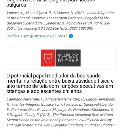
búlgaros
Yaneva, A., Massaldjieva, R., & Mateva, N. (2021). Initial Adaptation
of the General Cognitive Assessment Battery by CognifitTM for
Bulgarian Older Adults. Experimental Aging Research, 48(4), 336–
350. https://doi.org/10.1080/0361073x.2021.1981096
Confira o artigo inteiro no PubMed
O potencial papel mediador da boa saúde
mental na relação entre baixa atividade física e
alto tempo de tela com funções executivas em
crianças e adolescentes chilenos
Caamaño-Navarrete, F., Arriagada-Hernández, C., Lagos-Hernández,
R., Fuentes-Vilugrón, G., Jara-Tomckowiack, L., Sandoval-Obando,
E., Contreras-Díaz, G., Jerez-Mayorga, D., Hernández-Mosqueira, C.,
& Delgado-Floody, P. (2025). The Potential Mediating Role of Good
Mental Health on the Relationship Between Low Physical Activity
and High Screen Time with Executive Functions in Chilean Children