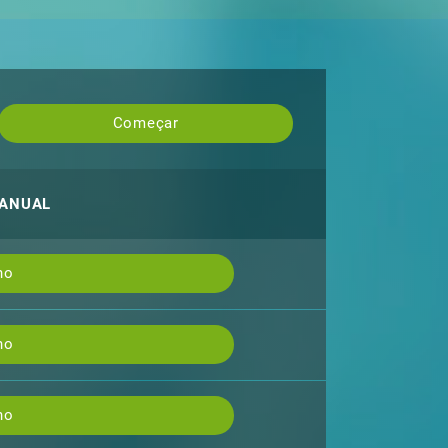
Começar
 ANUAL
no
no
no