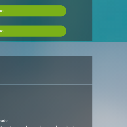
no
no
izado