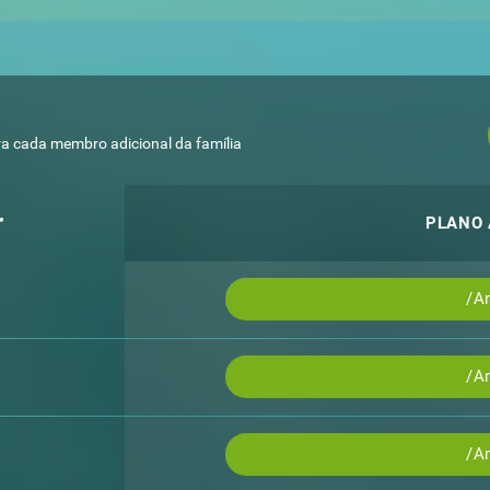
ra cada membro adicional da família
r
PLANO
/A
/A
/A