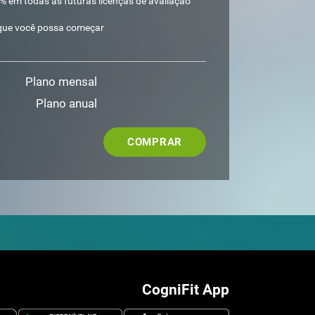
 em todas as futuras licenças de avaliação
que você possa começar
Plano mensal
Plano anual
COMPRAR
CogniFit App