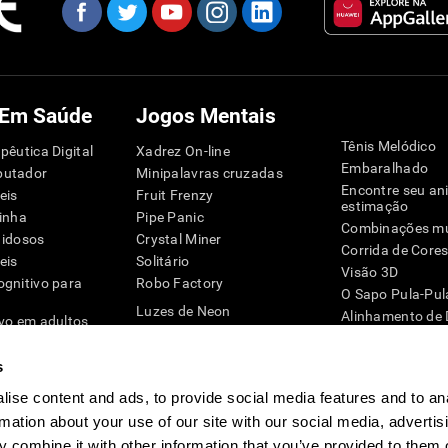
 Em Saúde
Jogos Mentais
Tênis Melódico
pêutica Digital
Xadrez On-line
Embaralhado
putador
Minipalavras cruzadas
Encontre seu an
eis
Fruit Frenzy
estimação
inha
Pipe Panic
Combinações mu
 idosos
Crystal Miner
Corrida de Core
eis
Solitário
Visão 3D
ognitivo para
Robo Factory
O Sapo Pula-Pul
Luzes de Neon
Alinhamento de
ivo em adultos
O Mestre Mandou
Pinguim Explora
mática
Qual é o Meu Nome?
Dígitos
G4D
s
Peças Iguais
Zum-zum
ise content and ads, to provide social media features and to an
Space Rescue
Jogos de engen
Números Loucos
rmation about your use of our site with our social media, advertis
Jogos Online pa
Corrida de bolinhas de gude
 combine it with other information that you’ve provided to them o