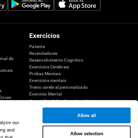
Exercícios
Patente
Revendedores
imal de
Desenvolvimento Cognitivo
Exercícios Cerebrais
sicais
Probas Mentais
s
Exercícios mentais
Treino cerebral personalizado
a
Exercício Mental
 Doces
Jogos divertidos de matemática
dor
Compreensão de leitura
Crianças superdotadas
Allow all
Batalhas cerebrais
alyse our
ho
Teste de QI
ing and
ra a memória
Allow selection
r that