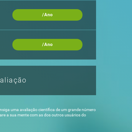
/Ano
/Ano
aliação
onsiga uma avaliação científica de um grande número
pare a sua mente com as dos outros usuários do