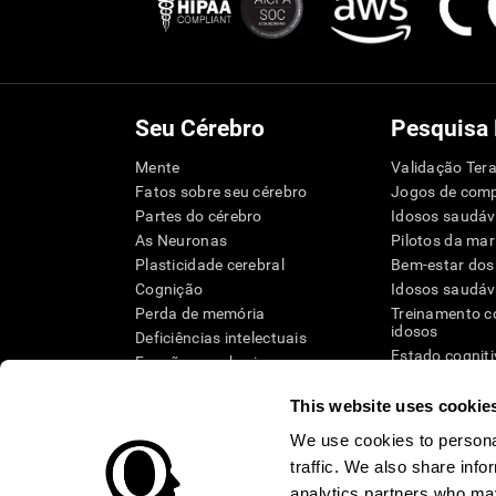
Seu Cérebro
Pesquisa
Mente
Validação Tera
Fatos sobre seu cérebro
Jogos de com
Partes do cérebro
Idosos saudáv
As Neuronas
Pilotos da mar
Plasticidade cerebral
Bem-estar dos
Cognição
Idosos saudáv
Perda de memória
Treinamento c
idosos
Deficiências intelectuais
Estado cognit
Funções cerebrais
Revisão siste
Funções executivas
Taxonomia S
This website uses cookie
Percepção
Atenção
We use cookies to personal
traffic. We also share info
analytics partners who may