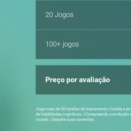
20 Jogos
100+ jogos
Preço por avaliação
Joga mais de 30 tarefas de treinamento | Aceda a p
de habilidades cognitivas. | Compreenda a evolução 
mundo. | Desafie suas conexões.