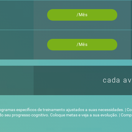
/Mês
/Mês
cada av
rogramas específicos de treinamento ajustados a suas necessidades. | C
do seu progresso cognitivo. Coloque metas e veja a sua evolução. | Com