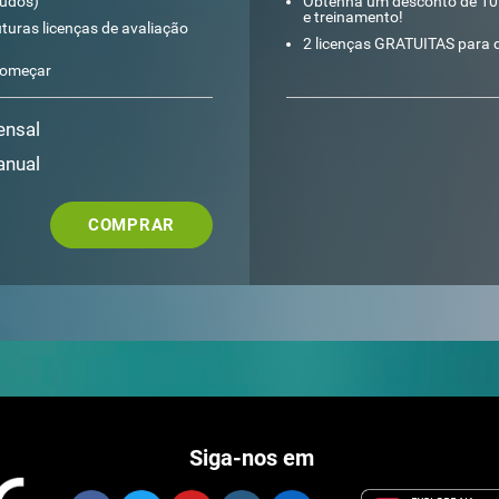
tudos)
Obtenha um desconto de 10%
e treinamento!
uras licenças de avaliação
2 licenças GRATUITAS para 
começar
ensal
anual
COMPRAR
Siga-nos em