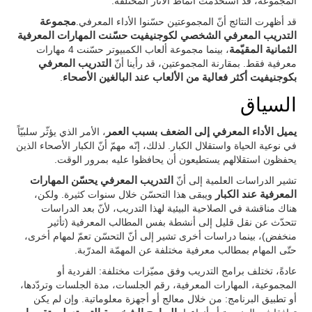
المجموعة، قد استخدمت أنماط الآثار المختلفة.
قد أظهرت النتائج أنّ المجموعتين حسّنوا الأداء المعرفي.
مجموعة
التدريب المعرفي الشخصي لكوجنيفيت حسّنت المهارات المعرفية
الثمانية المقيّمة
، بينما مجموعة ألعاب الكمبيوتر حسّنت 4 مهارات
معرفية فقط. بمقارنة المجموعتين، قد رأينا أنّ
التدريب المعرفي
بكوجنيفيت أكثر فعالية من الألعاب عند البالغين الأصحاء
.
السياق
يميل الأداء المعرفي إلى الضعف بسبب العمر
، الأمر الذي يؤثّر سلبيّاً
في نوعية الحياة واستقلال الكبار. لذلك، إنّه مهمّ أنّ الكبار الأصحاء الذين
يحفظون استقلالهم يستطيعون أن يحافظوا عليه بمرور الوقت.
تشير الدراسات العلمية إلى أنّ
التدريب المعرفي يحسّن المهارات
المعرفية عند الكبار
ويبقى هذا التحسّن خلال سنوات كثيرة. ولكن،
هناك مناقشة في الصلاحية البيئية لهذا التدريب، لأنّ بعد الدراسات
تتحدّث عن نقل قليل إلى أنشطة بفس المطالب المعرفية (تأثير
منخفض)، بينما دراسات أخرى تشير إلى أنّ التحسّن تعمّ لمهام أخرى،
حتّى المهام بمطالب معرفية مختلفة عن المهمّة المدرّبة.
عادةً، تختلف برامج التدريب وفق مميّزات مختلفة: الفردية أو
المجموعية، المهارات المعرفية، رقم الجلسات، مدة الجلسات وتردّدها،
أو تطبيق البرنامج: من خلال معالج أو أجهزة معلوماتية. وإن لم يكن