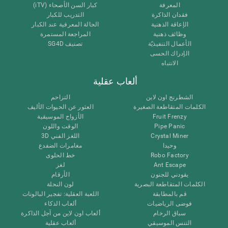
المعرفة
كبار السن الأصحاء (iTV)
فقدان الذاكرة
التدريب للكبار
الإعاقة الذهنية
الحالة المعرفية عند الكبار
وظائف ذهنية
المراجعة المستمرة
الأعمال التنفيذيّة
تصنيف SG4D
الإدراك الحسى
الانتباه
ألعاب عقلية
الشطرنج اون لاين
التزاحم
الكلمات المتقاطعة الصغيرة
العثور عن الحيوات الأليف
Fruit Frenzy
الأزواج الموسيقية
Pipe Panic
الوقت واللون
Crystal Miner
اللغز الفني 3D
وحيدا
مغامرات الضفدع
Robo Factory
خط الحلوى
Ant Escape
لغز
يقودني للجنون
الأرقام
الكلمات المتقاطعة البصرية
لون النحلة
قم بالمطابقة
اللعبة العقلية: تفجير البالونات
فوضى الرياضيات
ألعاب الذكاء
سباق الرخام
ألعاب اون لاين من آجل الذاكرة
التنس الموسيقي
ألعاب عقلية