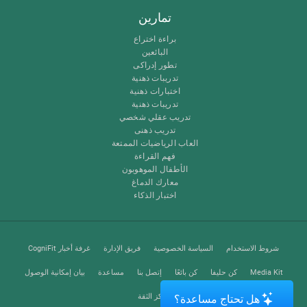
تمارين
براءة اختراع
البائعين
تطور إدراكى
تدريبات ذهنية
اختبارات ذهنية
تدريبات ذهنية
تدريب عقلي شخصي
تدريب ذهنى
العاب الرياضيات الممتعة
فهم القراءة
الأطفال الموهوبون
معارك الدماغ
اختبار الذكاء
شروط الاستخدام
السياسة الخصوصية
فريق الإدارة
غرفة أخبار CogniFit
Media Kit
كن حليفا
كن بائعًا
إتصل بنا
مساعدة
بيان إمكانية الوصول
مركز الثقة
هل تحتاج مساعدة؟