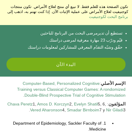
تكون الصفحة هذه للعلم فقط. لا نبيع أي منتج لعلاج الأمراض. تكون منتجات
كوجنيفيت لعلاج الأمراض على عملية الإثبات الآن. إذا كنت تهتم به، اذهب إلى
برنامج البحث لكوجنيفيت
تستطيع أن تديرمرضى البحث من البرنامج للباحثين
قيّم ودرّب 23 مهارة معرفية لمرضى دراستك
حقّق وشبّه التقدّم المعرفي للمشاركين لمعلومات دراستك
البدء الآن
الإسم الأصلي
:
Computer-Based, Personalized Cognitive
Training versus Classical Computer Games: A rondomized
.
Double-Blind Prospective Trial of Cognitive Stimulation
المؤلفون
:
5, 6,
Evelyn Shatil
2,
Amos D. Korczyn
1,
Chava Peretz
Vered Aharonson
4,
Smadar Birnboim
7 y
Nir Giladi
3.
1. Department of Epidemiology, Sackler Faculty of
Medicine.