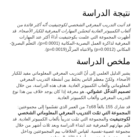
نتيجة الدراسة
قد أثبت التدريب المعرفي الشخصي لكوجنيفيت أنّه أكثر فائدة من
ألعاب الكمبيوتر العادية لتحسّن المهارات المعرفية للكبار الأصحاء
. قد
أظهرت المجموعة التي علمت بكوجنيفيت أداءً أكثر عند المهارات
المعرفية لذاكرة العمل البصرية-المكانية (p=0.0001)، التعلّم البصريّ-
المكاني (p=0.0012) والانتباه المركّز(p=0.0019).
ملخص الدراسة
يشير الدليل العلمي إلى أنّ التدريب المعرفي المعلوماتي مفيد للكبار
الأصحاء. ولكنّ معظم الناس يخلط بين أنشطة التدريب المعرفي
المعلوماتي وألعاب الكمبيوتر العادية. هدف هذه الدراسة، من خلال
تصميم التدخّل عشوائي
، هو معرفة إذا كان يوجد خلاف بين هذا نوع
التدريب المعرفي وألعاب الكمبيوتر العادية.
قد شارك 155 بالغاً 68±7 من العمر الذي تقسّموا إلى مجموعتين:
المجموعة التي تمّت التدريب المعرفي المعلوماتي الشخصي
لكوجنيفيت
والمجموعة التي تمّت تدريباً بألعاب الكمبيوتر العادية. قد
قيّم مهارتهم المعرفية عند ابتداء الدراسة وبعد ثلاث أشهر من خلال
مجموعة عصبية-نفسية. لقياس الخلافاب بيم المجموعتين وداخل