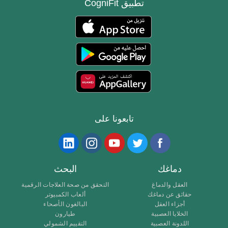
تطبيق CogniFit
تابعونا على
دماغك
البحث
العقل والدماغ
التحقق من صحة العلاجات الرقمية
حقائق عن دماغك
ألعاب الكمبيوتر
أجزاء العقل
البالغون الأصحاء
الخلايا العصبية
طيارون
اللدونة العصبية
التقييم الشمولي