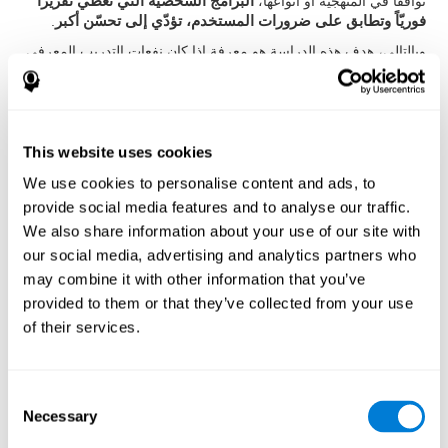
توافقا في المنهجية أو أنواعها،
البرامج الشخصية التي تعطي تقريرا
فوريّاً وتطابق على ضرورات المستخدم، تؤدّي إلى تحسّن أكبر
.
وبالتالي، هدف هذه الدراسة هو معرفة إذا كان نفعات التدريب المعرفي
الشخصي المعلوماتي أكثر من تفعات ألعاب الكمبيوتر العادية أم لا.
المنهجية
المشاركون
This website uses cookies
قد دعينا إلى المشاركة
البالغين أكبر من 50 عامّاً
الذين ذهبوا إلى
We use cookies to personalise content and ads, to
مستشفى قسم علم الأعصاب لSourasky Medical Center في تيل
provide social media features and to analyse our traffic.
أبيب. كانت
معايير الاشتمال
الرغبة في المشاركة في الدراسة، القدرة
We also share information about your use of our site with
على فهم معنى استمارة الموافقة والإمكانية للتدريب بكمبيوتر من
our social media, advertising and analytics partners who
البيت. كانت
معايير الاستثناء
الحصول على درجة أقل من 25 عند
may combine it with other information that you’ve
(MMSE (Mini Mental State Examination, تشخيص الخرف وفق
الDSM-IV، مرض باركنزون، الاكتئاب، أي اضطراب عصبي يطلب دواءً
provided to them or that they’ve collected from your use
أو اضطرابات أخرى تؤثّر في الدراسة. ولكن، كان هناك بعض مشاركون
of their services.
لا أرادوا إجراء التدريب، واستثناهم.
الإجراء
Consent
قد تم تصميم التدخّل عشوائيّ. تقسّم المشاركون إلى
مجموعة
Necessary
التدريب المعرفي
و
مجموعة ألعاب الكمبيوتر
، ولكن ما عرف
Selection
الباحثون أو المشاركون المجموعتين.