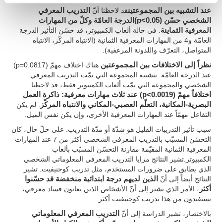
عند التشبيه بين المجموعتين
قد لاحظنا أنّ
التدريب المعرفي
الشخصي حسّن (p<0.05)الدرجة العامّة وكلّ من المهارات
المعرفية الثماينة
. في حالة ألعاب الكمبيوتر، قد حسّن التأثير الدرجة
العامّة و4 من المهارات المعرفية الثمانية (الانتباه المركّز، الانتباه
المتواصل، التعرّف واللدونة المرعفية).
نظراً إلى الاختلافات بين المجموعتين
هناك اختلاف مهمّ (p=0.0817)
عند الدرجة العامّة. بتشبيه المجموعة التي تمّت التدريب المعرفي
الشخصي والمجموعة التي تمّت ألعاب الكمبيوتر فقط، قد لاحظنا
اختلافاً مهمّ (p<0.0019) عند ثلاث مهارات معرفية: ذاكرة العمل
البصرية-المكانية، التعلّم العصبي-المكاني والانتباه المركّز
. لم يكن
التفاعل مهمّاً عند المهارات المعرفية الأخرى، وإن يكن نفس الميل.
سبب تأثير التدريبات القليل هو شدّة أو مدّة التدريب. على حلّ حال، كان
التحسّن المسبّب بالتدريب المعرفي الشخصي أكثر من 7 عند المهارات
المعرفية الثمانية المقيّمة مقارنة التحسّن المسبّب بألعاب
الكمبيوتر.تشير النتائج مزايا التدريب المعرفي المعلوماتي الشخصي
الذي يطابق على ضرورات المستخدم، مثل تدريب كوجنيفيت. تشير
النتائج أيضاً إلى أنّ
الذين لديهم درجة ابتدائية منخفضة قد حسّنوا
أكثر
، الأمر الذي يشير إلى أنّ الأشخاص الذين يعانون فساد معرفي،
يستفيدون من هذا تدريب كوجنيفيت أكثر.
بالاختصار، تشير الدراسة إلى أنّ
التدريب المعرفي المعلوماتي